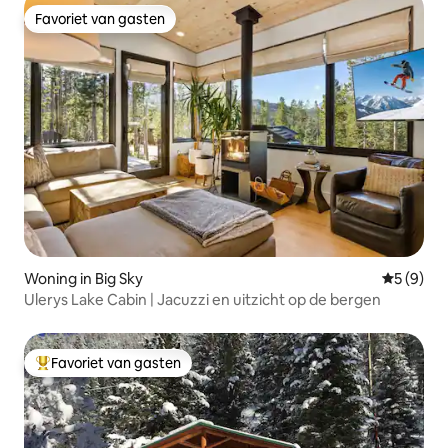
Favoriet van gasten
Favoriet van gasten
Woning in Big Sky
Gemiddeld
5 (9)
Ulerys Lake Cabin | Jacuzzi en uitzicht op de bergen
Favoriet van gasten
Topfavoriet van gasten