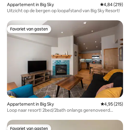
Appartement in Big Sky
Gemiddelde beo
4,84 (219)
Uitzicht op de bergen op loopafstand van Big Sky Resort!
Favoriet van gasten
Favoriet van gasten
Appartement in Big Sky
Gemiddelde beo
4,95 (215)
Loop naar resort! 2bed/2bath onlangs gerenoveerd
appartement.
Favoriet van gasten