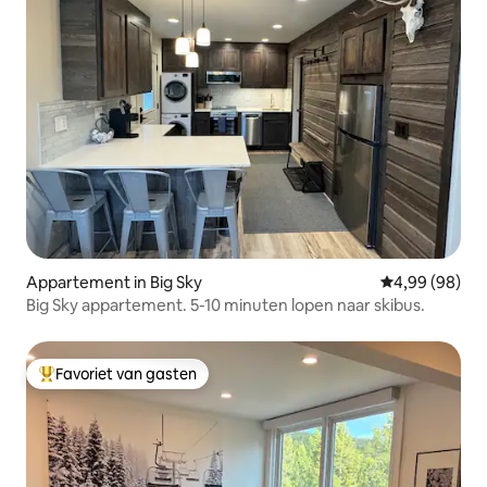
Appartement in Big Sky
Gemiddelde be
4,99 (98)
Big Sky appartement. 5-10 minuten lopen naar skibus.
Favoriet van gasten
Topfavoriet van gasten