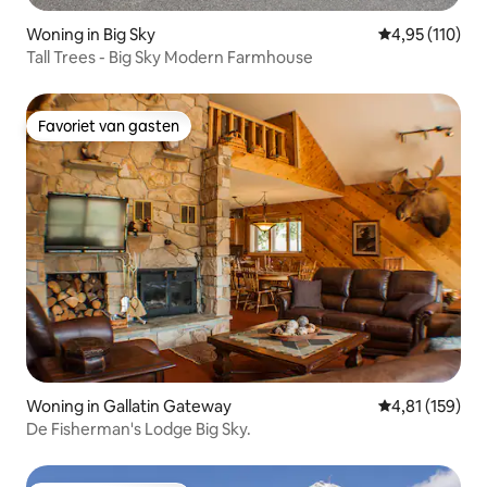
Woning in Big Sky
Gemiddelde beo
4,95 (110)
Tall Trees - Big Sky Modern Farmhouse
Favoriet van gasten
Favoriet van gasten
Woning in Gallatin Gateway
Gemiddelde beo
4,81 (159)
De Fisherman's Lodge Big Sky.