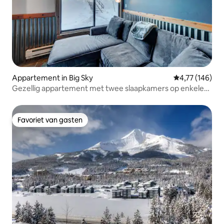
Appartement in Big Sky
Gemiddelde beo
4,77 (146)
Gezellig appartement met twee slaapkamers op enkele
minuten van de pistes
Favoriet van gasten
Favoriet van gasten