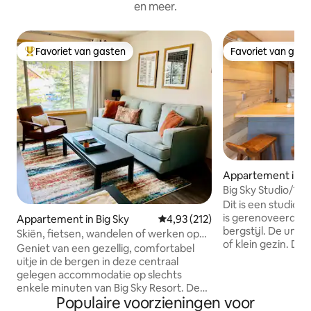
en meer.
Favoriet van gasten
Favoriet van gas
Topfavoriet van gasten
Favoriet van gas
Appartement in Bi
Big Sky Studio/1B
Dicht bij skibasis
Dit is een studio/1
is gerenoveerd t
Appartement in Big Sky
Gemiddelde beoordeling van 4,93
4,93 (212)
bergstijl. De unit 
Skiën, fietsen, wandelen of werken op
of klein gezin. De 
afstand bij Lone Peak
Geniet van een gezellig, comfortabel
maar kan worden 
uitje in de bergen in deze centraal
rest van de accom
gelegen accommodatie op slechts
uittrekbare bank (f
enkele minuten van Big Sky Resort. De
woonkamer. Het a
Populaire voorzieningen voor
gunstige locatie van dit appartement en
tien minuten lopen