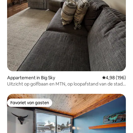
Appartement in Big Sky
Gemiddelde beo
4,98 (196)
Uitzicht op golfbaan en MTN, op loopafstand van de stad,
15 minuten naar het resort
Favoriet van gasten
Favoriet van gasten