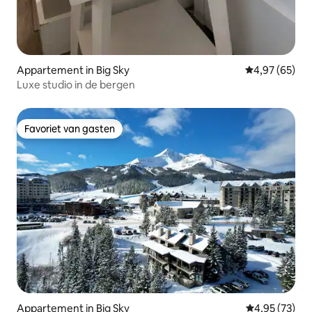
Appartement in Big Sky
Gemiddelde be
4,97 (65)
Luxe studio in de bergen
Favoriet van gasten
Favoriet van gasten
Appartement in Big Sky
Gemiddelde be
4,95 (73)