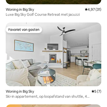
Woning in Big Sky
Gemiddelde be
4,97 (31)
Luxe Big Sky Golf Course Retreat met jacuzzi
Favoriet van gasten
Favoriet van gasten
Woning in Big Sky
Gemiddeld
5 (7)
Ski-in appartement, op loopafstand van shuttle, 4
slaapplaatsen