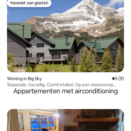
Favoriet van gasten
Favoriet van gasten
Woning in Big Sky
Gemiddeld
5 (9)
Slopeside. Gezellig. Comfortabel. Op een steenworp
Appartementen met airconditioning
afstand van het resort.