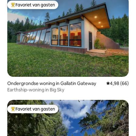
Favoriet van gasten
Topfavoriet van gasten
Ondergrondse woning in Gallatin Gateway
Gemiddelde be
4,98 (66)
Earthship-woning in Big Sky
Favoriet van gasten
Topfavoriet van gasten