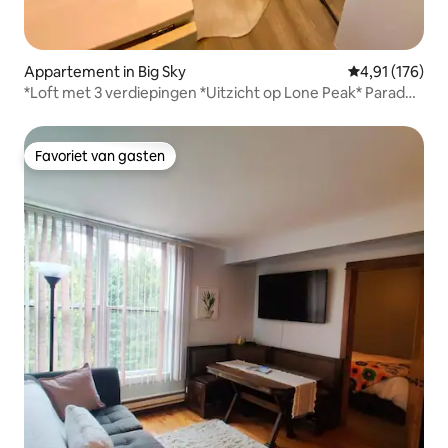
Appartement in Big Sky
Gemiddelde beo
4,91 (176)
*Loft met 3 verdiepingen *Uitzicht op Lone Peak* Paradijs
voor skiërs
Favoriet van gasten
Favoriet van gasten