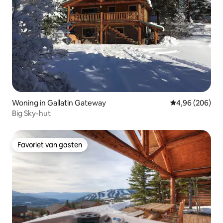
Woning in Gallatin Gateway
Gemiddelde beo
4,96 (206)
Big Sky-hut
Favoriet van gasten
Favoriet van gasten