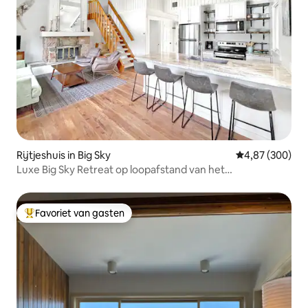
Rijtjeshuis in Big Sky
Gemiddelde beo
4,87 (300)
Luxe Big Sky Retreat op loopafstand van het
stadscentrum
Favoriet van gasten
Topfavoriet van gasten