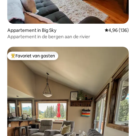
Appartement in Big Sky
Gemiddelde beo
4,96 (136)
Appartement in de bergen aan de rivier
Favoriet van gasten
Topfavoriet van gasten