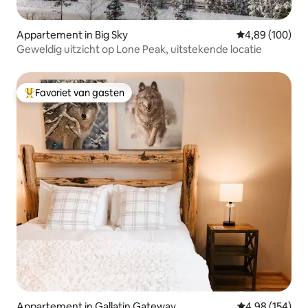
Appartement in Big Sky
Gemiddelde beo
4,89 (100)
Geweldig uitzicht op Lone Peak, uitstekende locatie
Favoriet van gasten
Topfavoriet van gasten
Appartement in Gallatin Gateway
Gemiddelde beo
4,98 (154)