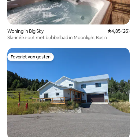
Woning in Big Sky
Gemiddelde be
4,85 (26)
Ski-in/ski-out met bubbelbad in Moonlight Basin
Favoriet van gasten
Favoriet van gasten