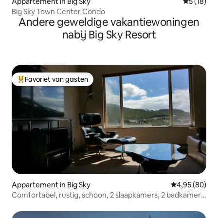
Appartement in Big Sky
Gemiddelde
5 (18)
Big Sky Town Center Condo
Andere geweldige vakantiewoningen
nabij Big Sky Resort
Favoriet van gasten
Topfavoriet van gasten
Appartement in Big Sky
Gemiddelde be
4,95 (80)
Comfortabel, rustig, schoon, 2 slaapkamers, 2 badkamers,
volledige keuken.