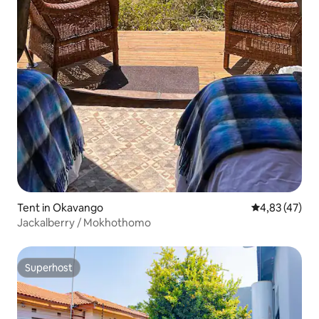
Tent in Okavango
Gemiddelde be
4,83 (47)
Jackalberry / Mokhothomo
Superhost
Superhost