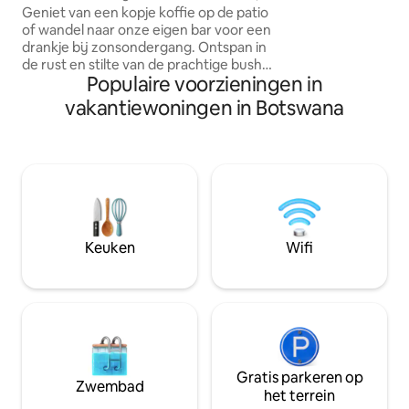
vlakbij Mokolodi
Geniet van een kopje koffie op de patio
zult genieten van 
of wandel naar onze eigen bar voor een
rustige sfeer. 5 minuten naar CBD,
drankje bij zonsondergang. Ontspan in
winkelcentra, ee
de rust en stilte van de prachtige bush
minuten naar de air
Populaire voorzieningen in
op slechts 15 minuten rijden van
smart-tv Veilig pa
Gaborone. Het boerderijhuisje ligt dicht
iedereen
vakantiewoningen in Botswana
bij het natuurreservaat Mokolodi, op
een klein perceel van 4 hectare. Naast
het prachtige uitzicht beschikt het huisje
over airconditioning, uitstekende
beveiliging, noodstroomvoorziening,
een zonneboiler en water uit een
boorput. Kom en geniet van de frisse
lucht, de vogels en de prachtige
Keuken
Wifi
nachtelijke hemel. De ideale plek om tot
rust te komen.
Gratis parkeren op
Zwembad
het terrein