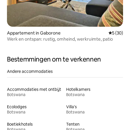
Appartement in Gaborone
Gemiddelde
5 (30)
Werk en ontspan: rustig, omheind, werkruimte, patio
Bestemmingen om te verkennen
Andere accommodaties
Accommodaties met ontbijt
Hotelkamers
Botswana
Botswana
Ecolodges
Villa's
Botswana
Botswana
Boetiekhotels
Tenten
Botswana
Botswana