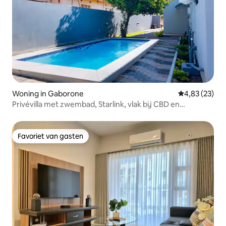
Woning in Gaborone
Gemiddelde be
4,83 (23)
Privévilla met zwembad, Starlink, vlak bij CBD en
luchthaven
Favoriet van gasten
Favoriet van gasten