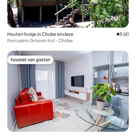
Houten huisje in Chobe enclave
Gemiddeld
5 (4)
Porcupine Groove-hut - Chobe
Favoriet van gasten
Favoriet van gasten