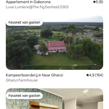
Appartement in Gaborone
Gemiddeld
5 (8)
Luxe Lumiere@The Fig Eenheid D303
Favoriet van gasten
Favoriet van gasten
Kampeerboerderij in Near Ghanzi
Gemiddelde be
4,9 (154)
Ghanzi Farmhouse
Favoriet van gasten
Favoriet van gasten