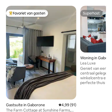
Favoriet van gasten
Superhost
Topfavoriet van gasten
Superhost
Woning in Gaboro
Lea Luxe
Geniet van een stij
centraal gelegen p
winkelcentra en Airpot. Wel
perfecte thuis weg
Gaborone! Dit mode
ligt op slechts en
CBD, de beste win
en belangrijke b
Gastsuite in Gaborone
Gemiddelde beoordeling van 4,9
4,99 (91)
biedt zowel comfor
The Farm Cottage at Sunshine Farms,
hier nu voor zaken 