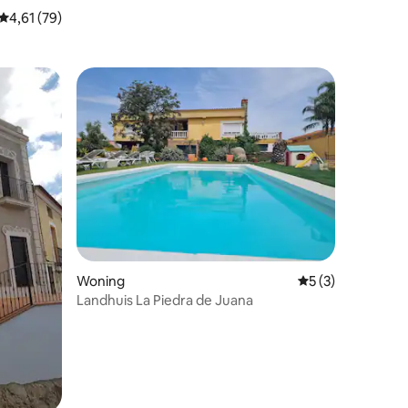
Gemiddelde beoordeling van 4,61 uit 5, 79 recensies
4,61 (79)
Woning
Gemiddelde beoord
5 (3)
Landhuis La Piedra de Juana