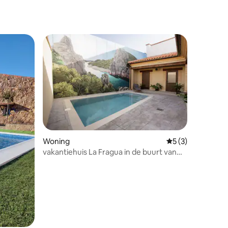
Woning
Gemiddelde beoord
5 (3)
vakantiehuis La Fragua in de buurt van
Trujillo
recensies