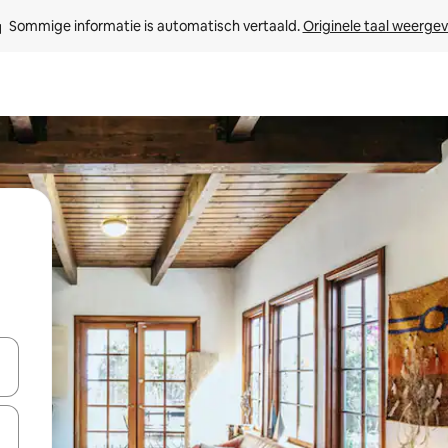
Sommige informatie is automatisch vertaald. 
Originele taal weerge
een keuze met je de pijltjestoetsen omhoog en omlaag, óf door te tik