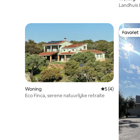
Landhuis 
Favoriet
Favoriet
Woning
Gemiddelde beoord
5 (4)
Eco Finca, serene natuurlijke retraite