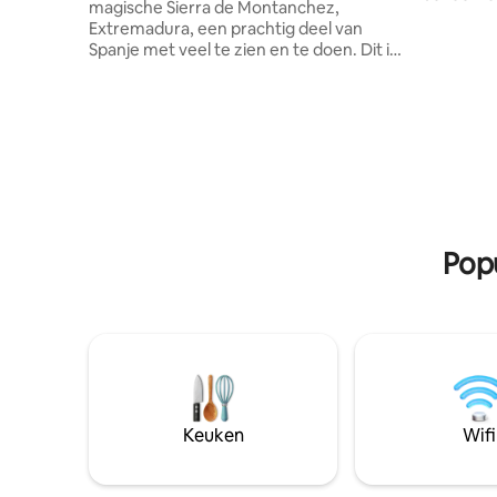
magische Sierra de Montanchez,
tweeperso
Extremadura, een prachtig deel van
Een ander
Spanje met veel te zien en te doen. Dit is
1,90 cm b
een unieke woning vol met karakter. Een
mogelijk
perfecte zomervakantie,
twee pers
voorjaarsvakantie of winterretraite voor
twee com
gezinnen, vrienden of koppels. Vogels
patio en 
kijken en wandelen in de sierra zijn
van de ve
uitzonderlijk. Totale privacy in een eigen
Gratis wi
wereld binnen ommuurd terrein. Echt
GARAGE li
prachtig privézwembad, exclusieve
ongeveer
toegang voor cortijo en schuur indien
Popu
gehuurd, geweldig ongerept uitzicht op
het platteland
Keuken
Wifi