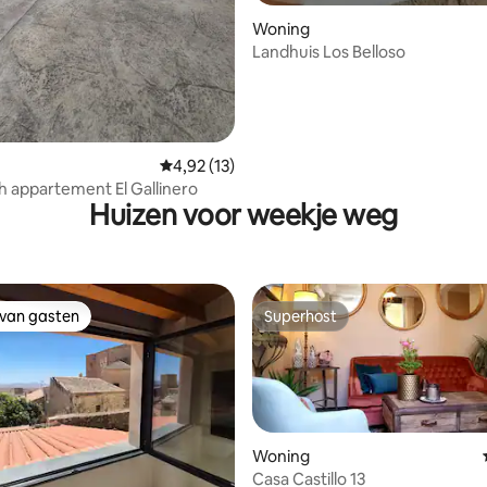
Woning
Landhuis Los Belloso
Gemiddelde beoordeling van 4,92 uit 5, 13 r
4,92 (13)
ch appartement El Gallinero
Huizen voor weekje weg
 van gasten
Superhost
 van gasten
Superhost
Woning
Casa Castillo 13