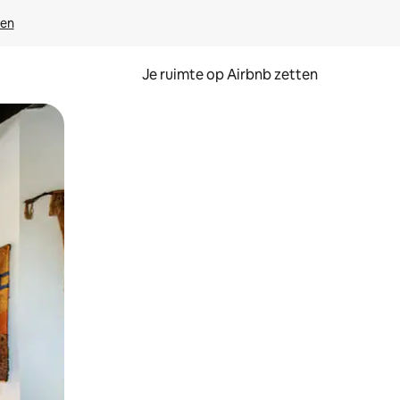
ven
Je ruimte op Airbnb zetten
ken of swipen.