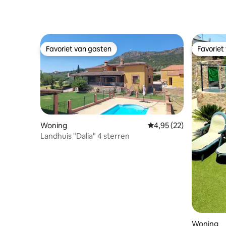
Favoriet van gasten
Favoriet
Favoriet van gasten
Favoriet
Woning
Gemiddelde beoordeling
4,95 (22)
Landhuis "Dalia" 4 sterren
Woning