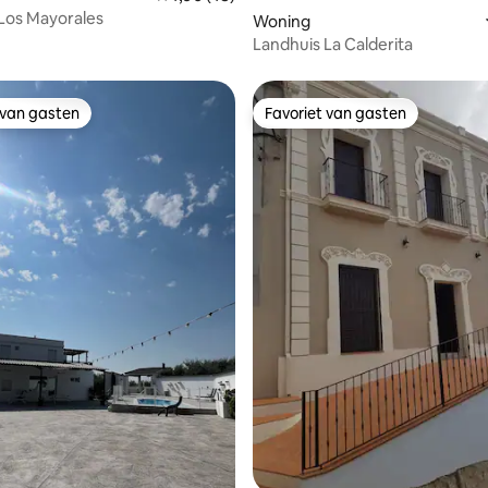
Los Mayorales
Woning
Landhuis La Calderita
 van gasten
Favoriet van gasten
 van gasten
Favoriet van gasten
eling van 5 uit 5, 4 recensies