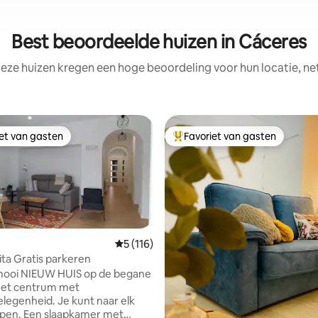
Best beoordeelde huizen in Cáceres
eze huizen kregen een hoge beoordeling voor hun locatie, ne
iet van gasten
Favoriet van gasten
iet van gasten
Topfavoriet van gasten
Gemiddelde beoordeling van 5 uit 5, 116 
5 (116)
ita Gratis parkeren
mooi NIEUW HUIS op de begane
ng van 4,9 uit 5, 10 recensies
het centrum met
legenheid. Je kunt naar elk
open. Een slaapkamer met