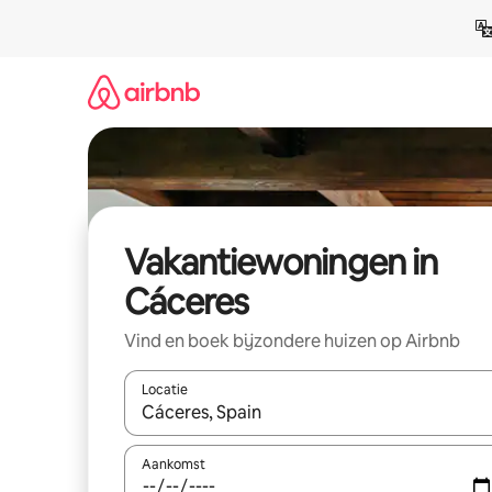
Ga
direct
naar
inhoud
Vakantiewoningen in
Cáceres
Vind en boek bijzondere huizen op Airbnb
Locatie
Wanneer er suggesties beschikbaar zijn, maak je 
Aankomst