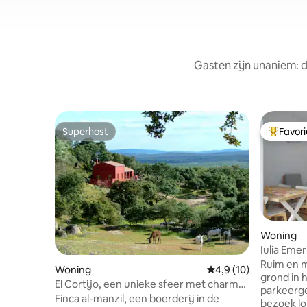
Gasten zijn unaniem: d
Superhost
Favor
Superhost
Topfavor
Woning
Iulia Emer
Ruim en 
Woning
Gemiddelde beoordeli
4,9 (10)
grond in 
El Cortijo, een unieke sfeer met charme
parkeerge
en stijl
Finca al-manzil, een boerderij in de
bezoek l