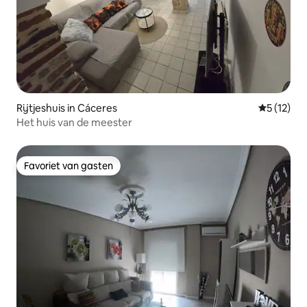
Rijtjeshuis in Cáceres
Gemiddelde
5 (12)
Het huis van de meester
Favoriet van gasten
Favoriet van gasten