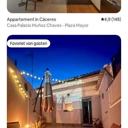
Appartement in Cáceres
Gemiddelde be
4,9 (148)
Casa Palacio Muñoz Chaves - Plaza Mayor
Favoriet van gasten
Favoriet van gasten