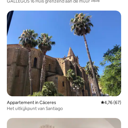
GALLEGOS 16 Huis grenzend aan de muur 🗝🗝
Appartement in Cáceres
Gemiddelde be
4,76 (67)
Het uitkijkpunt van Santiago