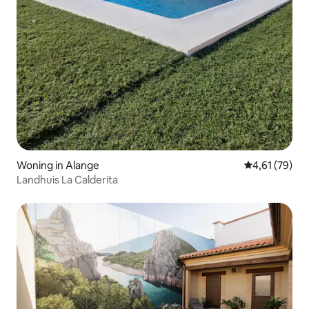
Woning in Alange
Gemiddelde be
4,61 (79)
Landhuis La Calderita