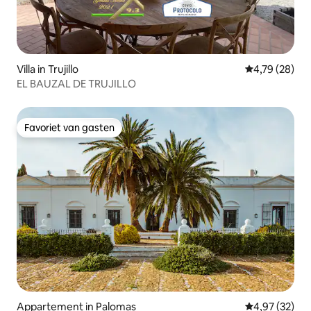
Villa in Trujillo
Gemiddelde be
4,79 (28)
EL BAUZAL DE TRUJILLO
Favoriet van gasten
Favoriet van gasten
Appartement in Palomas
Gemiddelde be
4,97 (32)