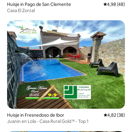
Huisje in Pago de San Clemente
Gemiddelde be
4,98 (48)
Casa El Zorzal
Huisje in Fresnedoso de Ibor
Gemiddelde be
4,82 (38)
Juanin en Lola - Casa Rural Gold ® - Top 1