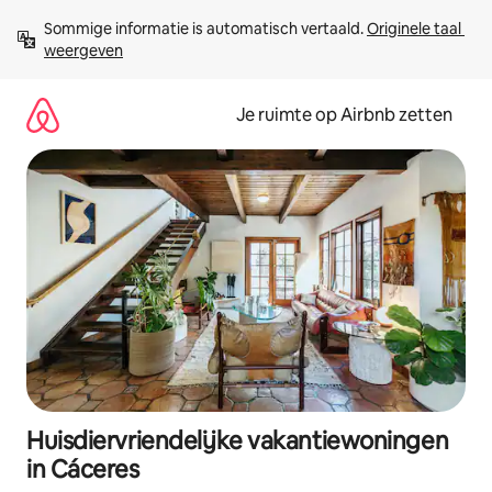
Ga
Sommige informatie is automatisch vertaald. 
Originele taal 
direct
weergeven
naar
inhoud
Je ruimte op Airbnb zetten
Huisdiervriendelijke vakantiewoningen
in Cáceres