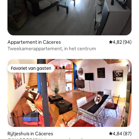
Appartement in Cáceres
Gemiddelde be
4,82 (94)
Tweekamerappartement, in het centrum
Favoriet van gasten
Favoriet van gasten
Rijtjeshuis in Cáceres
Gemiddelde be
4,84 (87)