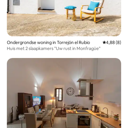
Ondergrondse woning in Torrejón el Rubio
Gemiddelde b
4,88 (8)
Huis met 2 slaapkamers "Uw rust in Monfragüe"