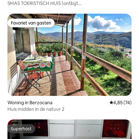
SMAS TOERISTISCH HUIS (ontbijt
inbegrepen,wifi,parkeergelegenheid)
Favoriet van gasten
Favoriet van gasten
Woning in Berzocana
Gemiddelde be
4,85 (74)
Huis midden in de natuur 2
Superhost
Superhost