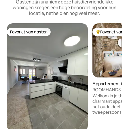
Gasten zijn unaniem: deze huisdiervriendelijke
woningen kregen een hoge beoordeling voor hun
locatie, netheid en nog veel meer.
Favoriet van gasten
Favoriet van g
Favoriet van gasten
Topfavoriet van 
Appartement in C
ROOMHANDS MO
CÁCERES
Welkom in je thuis
charmant appartem
het oude deel. T
tweepersoonsbed
met een douche en
woonkamer met g
uitzicht op de bin