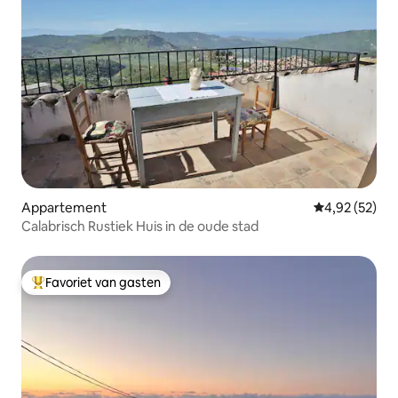
Appartement
Gemiddelde be
4,92 (52)
Calabrisch Rustiek Huis in de oude stad
Favoriet van gasten
Topfavoriet van gasten