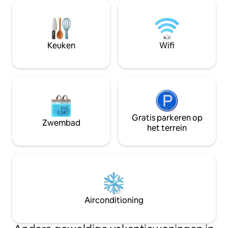
heeft een gezellig
luchthaven/het station, autoverhuur,
uitgeruste keuken
partnerstrand, proeverijen, Calabrische
panoramisch balko
kookcursussen, rondleidingen,
om te genieten van
begeleide bezoeken.
ontspannen of de
Keuken
Wifi
bewonderen.
Gratis parkeren op
Zwembad
het terrein
Airconditioning