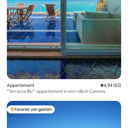
Appartement
Gemiddelde be
4,94 (62)
"Terrazza Blu": appartement in een villa in Caminia
Favoriet van gasten
Topfavoriet van gasten