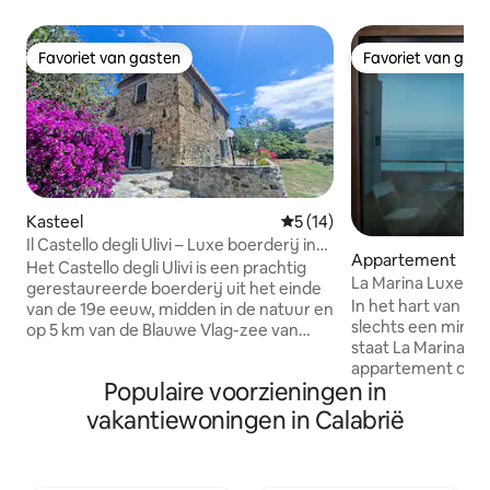
Favoriet van gasten
Favoriet van gas
Favoriet van gasten
Favoriet van gas
Kasteel
Gemiddelde beoordeling van 
5 (14)
Il Castello degli Ulivi – Luxe boerderij in
Appartement
de natuur
Het Castello degli Ulivi is een prachtig
La Marina Luxe A
gerestaureerde boerderij uit het einde
In het hart van he
van de 19e eeuw, midden in de natuur en
slechts een minuu
op 5 km van de Blauwe Vlag-zee van
staat La Marina Lu
Roccella Ionica. Het is ideaal voor
appartement op de
gezinnen en kleine groepen (tot 10
Populaire voorzieningen in
met een lift, onl
gasten) en biedt 4 slaapkamers met
ingericht met sma
eigen badkamer, ruime binnenruimtes,
vakantiewoningen in Calabrië
appartement besch
een eigen tuin, een ingerichte keuken,
en ruime slaapkam
wifi en gratis parkeergelegenheid. Op
prachtig uitzicht
aanvraag: transfer naar de