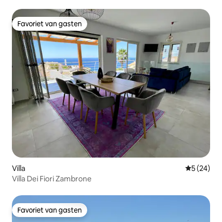
strand
Favoriet van gasten
Favoriet van gasten
Villa
Gemiddelde
5 (24)
Villa Dei Fiori Zambrone
Favoriet van gasten
Favoriet van gasten