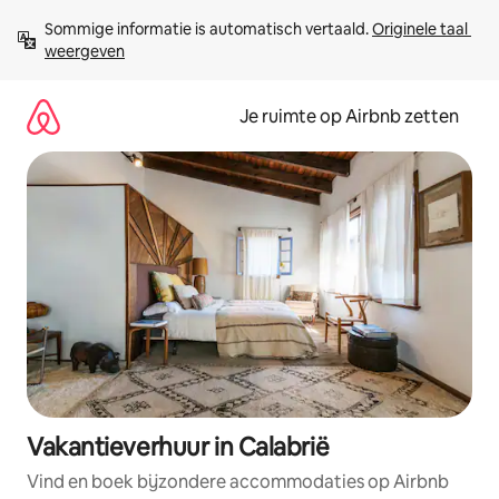
Ga
Sommige informatie is automatisch vertaald. 
Originele taal 
direct
weergeven
naar
inhoud
Je ruimte op Airbnb zetten
Vakantieverhuur in Calabrië
Vind en boek bijzondere accommodaties op Airbnb