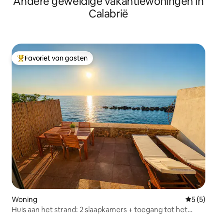
Andere geweldige vakantiewoningen in
Calabrië
Favoriet van gasten
Topfavoriet van gasten
Woning
Gemiddeld
5 (5)
Huis aan het strand: 2 slaapkamers + toegang tot het