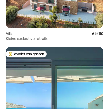
Villa
Gemiddelde
5 (15)
Kleine exclusieve retraite
Favoriet van gasten
Topfavoriet van gasten