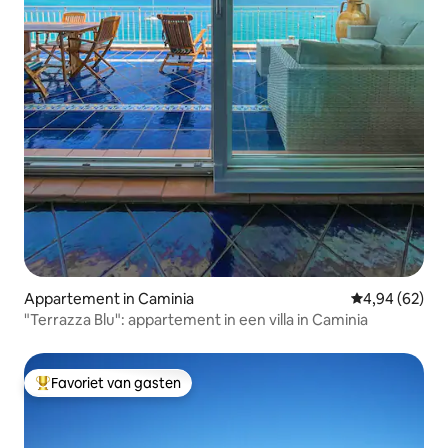
Appartement in Caminia
Gemiddelde be
4,94 (62)
"Terrazza Blu": appartement in een villa in Caminia
Favoriet van gasten
Topfavoriet van gasten