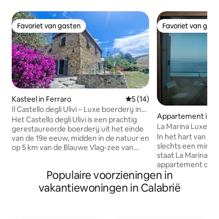
Favoriet van gasten
Favoriet van gas
Favoriet van gasten
Favoriet van gas
Kasteel in Ferraro
Gemiddelde beoordeling van 
5 (14)
Il Castello degli Ulivi – Luxe boerderij in
Appartement in P
de natuur
Het Castello degli Ulivi is een prachtig
La Marina Luxe A
gerestaureerde boerderij uit het einde
In het hart van he
van de 19e eeuw, midden in de natuur en
slechts een minuu
op 5 km van de Blauwe Vlag-zee van
staat La Marina Lu
Roccella Ionica. Het is ideaal voor
appartement op de
gezinnen en kleine groepen (tot 10
Populaire voorzieningen in
met een lift, onl
gasten) en biedt 4 slaapkamers met
ingericht met sma
eigen badkamer, ruime binnenruimtes,
vakantiewoningen in Calabrië
appartement besch
een eigen tuin, een ingerichte keuken,
en ruime slaapkam
wifi en gratis parkeergelegenheid. Op
prachtig uitzicht
aanvraag: transfer naar de