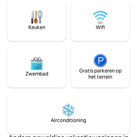
heeft een gezellig
luchthaven/het station, autoverhuur,
uitgeruste keuken
partnerstrand, proeverijen, Calabrische
panoramisch balko
kookcursussen, rondleidingen,
om te genieten van
begeleide bezoeken.
ontspannen of de
Keuken
Wifi
bewonderen.
Gratis parkeren op
Zwembad
het terrein
Airconditioning