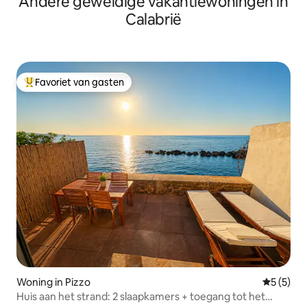
Andere geweldige vakantiewoningen in
Calabrië
Favoriet van gasten
Topfavoriet van gasten
Woning in Pizzo
Gemiddeld
5 (5)
Huis aan het strand: 2 slaapkamers + toegang tot het