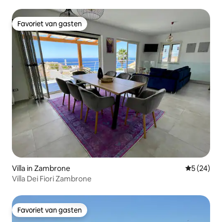
strand
Favoriet van gasten
Favoriet van gasten
Villa in Zambrone
Gemiddelde
5 (24)
Villa Dei Fiori Zambrone
Favoriet van gasten
Favoriet van gasten