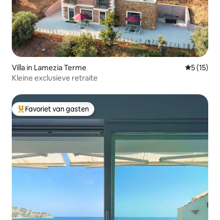
Villa in Lamezia Terme
Gemiddelde
5 (15)
Kleine exclusieve retraite
Favoriet van gasten
Topfavoriet van gasten