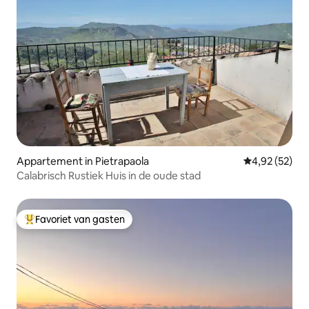
Appartement in Pietrapaola
Gemiddelde be
4,92 (52)
Calabrisch Rustiek Huis in de oude stad
Favoriet van gasten
Topfavoriet van gasten