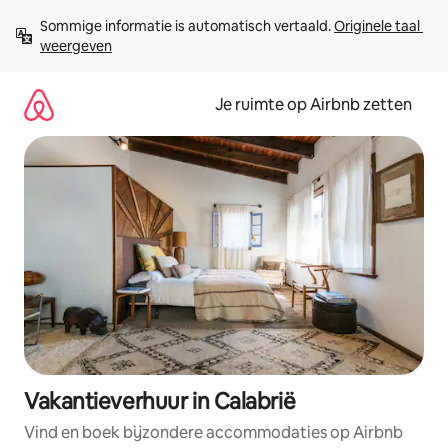
Ga
Sommige informatie is automatisch vertaald. 
Originele taal 
direct
weergeven
naar
inhoud
Je ruimte op Airbnb zetten
Vakantieverhuur in Calabrië
Vind en boek bijzondere accommodaties op Airbnb