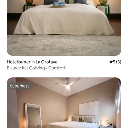
Hotelkamer in La Orotava
Gemiddeld
5 (3)
Blauwe kat Coliving / Comfort
Superhost
Superhost