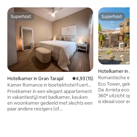
Superhost
Superhost
Superhost
Superhost
Hotelkamer in Arr
Romantische ecot
Hotelkamer in Gran Tarajal
Gemiddelde beoordeling van 4,9
4,93 (15)
uitzicht, zwembad,
Eco Tower, gelegen
Kamer Romance in boetiekhotel Fuerte
De Arrieta eco-dor
Style
Privékamer in een elegant appartement
360º uitzicht op h
in vakantiestijl met badkamer, keuken
is ideaal voor een 
en woonkamer gedeeld met slechts een
biedt comfortabel
paar andere reizigers (of
volwassenen en éé
alleenstaanden). In het centrum van het
Geniet van gedee
eiland, op 5 minuten van het strand, de
zoals een zwemba
perfecte plek om het echte Fuerte te
een speelpark, ee
ervaren, te genieten van
Shop, een kippenh