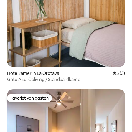
Hotelkamer in La Orotava
Gemiddeld
5 (3)
Gato Azul Coliving / Standaardkamer
Favoriet van gasten
Favoriet van gasten