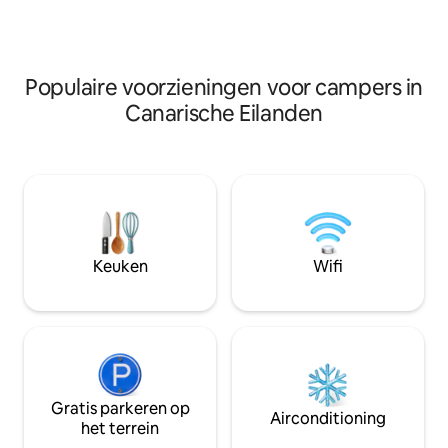
douchehanddoeken
Breng onvergetelijke tijden door in
zaklamp, koelkast, 
onze off the grid finca, sterren kijken,
hoeft je alleen m
yoga beoefenen, mediteren, surfen,
over het strand om
wandelen,...
Populaire voorzieningen voor campers in
zullen je advisere
kunnen, aarzel niet
Canarische Eilanden
ziens!!!!
Keuken
Wifi
Gratis parkeren op
Airconditioning
het terrein