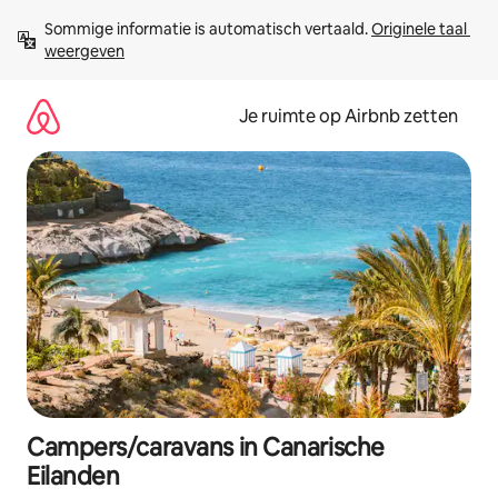
Ga
Sommige informatie is automatisch vertaald. 
Originele taal 
direct
weergeven
naar
inhoud
Je ruimte op Airbnb zetten
Campers/caravans in Canarische
Eilanden