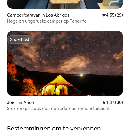
Camper/caravan in Los Abrigos
Gemiddelde be
4,55 (29)
Hoge en uitgeruste camper op Tenerife
Superhost
Superhost
Joert in Arico
Gemiddelde be
4,87 (30)
Sterrenkparadijs met een adembenemend uitzicht
Bestemmingen om te verkennen