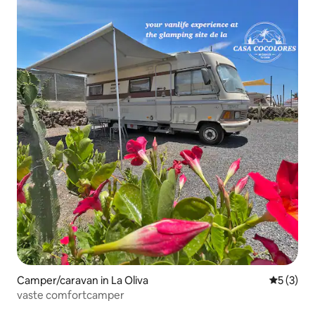
Camper/caravan in La Oliva
Gemiddeld
5 (3)
vaste comfortcamper