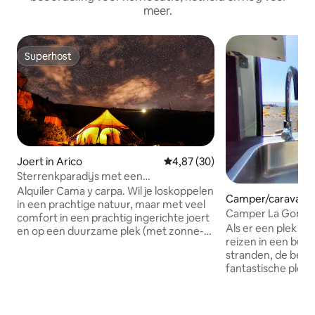
meer.
Superhost
Superhost
Joert in Arico
Gemiddelde beoordeling van 4,8
4,87 (30)
Sterrenkparadijs met een
adembenemend uitzicht
Alquiler Cama y carpa. Wil je loskoppelen
Camper/caravan i
in een prachtige natuur, maar met veel
stián de La Gomer
Camper La Gomer
comfort in een prachtig ingerichte joert
Als er een plek is 
en op een duurzame plek (met zonne-
reizen in een busj
energie, biogaskoken en nog veel
stranden, de berg,
meer)? Wij geven je een uniek natuurlijk
fantastische plek
uitje met mooi uitzicht op de oceaan,
ontspannen en te on
stilte en rust. Je voelt je omringd door
camper is uitgerus
de natuur, maar toch slechts een (zeer
nodig hebt, bedd
steile) 15 minuten rijden naar het strand!