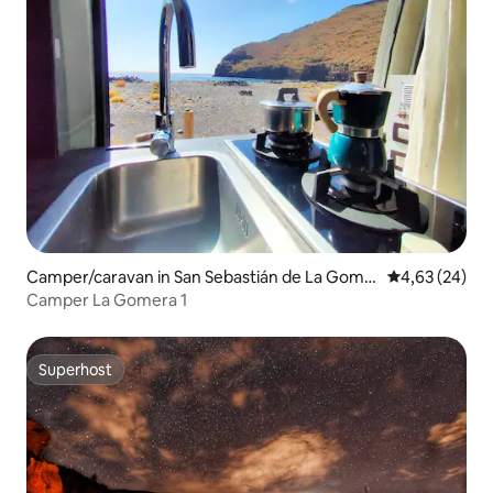
Camper/caravan in San Sebastián de La Gome
Gemiddelde be
4,63 (24)
ra
Camper La Gomera 1
Superhost
Superhost