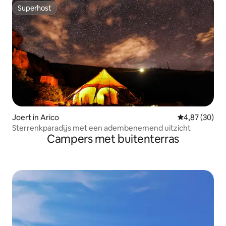
Superhost
Superhost
Joert in Arico
Gemiddelde be
4,87 (30)
Sterrenkparadijs met een adembenemend uitzicht
Campers met buitenterras