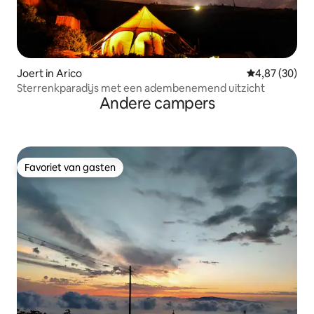
Joert in Arico
Gemiddelde be
4,87 (30)
Sterrenkparadijs met een adembenemend uitzicht
Andere campers
Favoriet van gasten
Favoriet van gasten