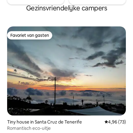
Gezinsvriendelijke campers
Favoriet van gasten
Favoriet van gasten
Tiny house in Santa Cruz de Tenerife
Gemiddelde be
4,96 (73)
Romantisch eco-uitje