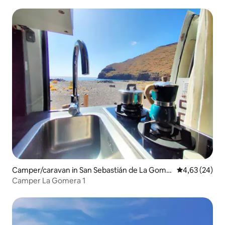
Camper/caravan in San Sebastián de La Gome
Gemiddelde be
4,63 (24)
ra
Camper La Gomera 1