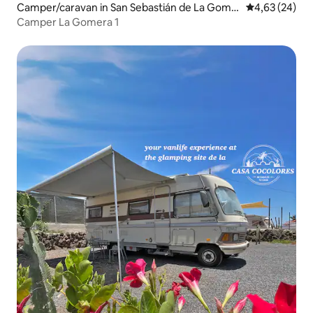
Camper/caravan in San Sebastián de La Gome
Gemiddelde be
4,63 (24)
ra
Camper La Gomera 1