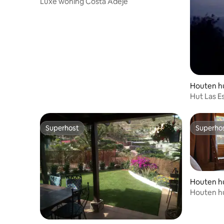
Luxe woning Costa Adeje
Houten hu
Hut Las Es
Superhost
Superho
Superhost
Superho
Houten hu
Houten hu
buurt van