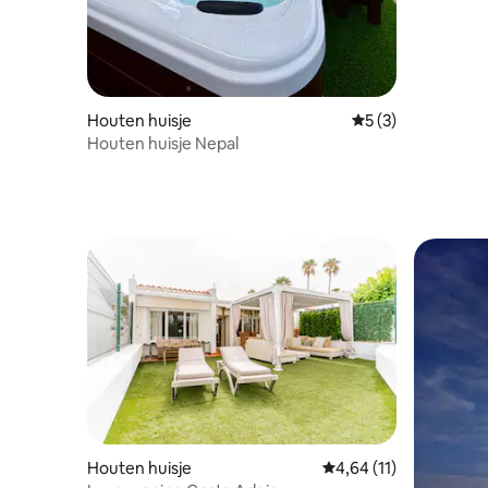
Houten huisje
Gemiddelde beoord
5 (3)
Houten huisje Nepal
Houten huisje
Gemiddelde beoordelin
4,64 (11)