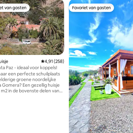
iet van gasten
Favoriet van gasten
iet van gasten
Favoriet van gasten
 van 4,93 uit 5, 121 recensies
isje
Gemiddelde beoordeling van 4,91 uit 5, 258 r
4,91 (258)
ta Paz - ideaal voor koppels!
aar een perfecte schuilplaats
elderige groene noordelijke
la Gomera? Een gezellig huisje
5 m2 in de bovenste delen van
ge Garabato vallei, direct aan
lpad, is een perfecte keuze.
aan kun je het hele eiland
. Het is het meest geschikt
len, eventueel met een kind.
rekening mee dat de tweede
 klein is en een basisbed van 90