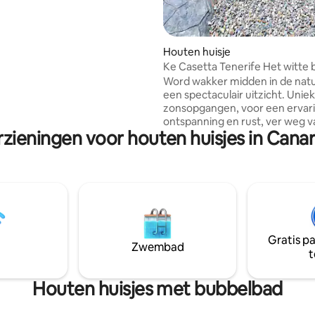
heeft (hoewel het matras
comfortabel is). Controleer de
m misverstanden te voorkomen!
Houten huisje
Ke Casetta Tenerife Het witte 
Word wakker midden in de nat
een spectaculair uitzicht. Unie
zonsopgangen, voor een ervar
ontspanning en rust, ver weg v
rzieningen voor houten huisjes in Canar
drukte. De accommodatie biedt
comfort: wifi, airconditioning, 
jacuzzi en een gemeenschappe
zwembad dat de gasten tijdens
verblijf ter beschikking hebbe
meter boven de zeespiegel, op
20 km van het Nationaal Park T
terwijl voor liefhebbers van de 
Gratis p
Médano op slechts 15 minuten l
Zwembad
t
km van de luchthaven Tenerife
Reina Sofía.
Houten huisjes met bubbelbad