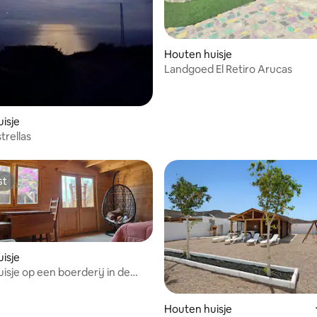
Houten huisje
Landgoed El Retiro Arucas
isje
trellas
st
st
isje
isje op een boerderij in de
 de stad
Houten huisje