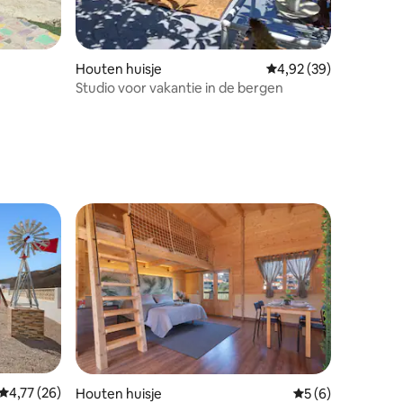
Houten huisje
Gemiddelde beoordelin
4,92 (39)
Studio voor vakantie in de bergen
Gemiddelde beoordeling van 4,77 uit 5, 26 recensies
4,77 (26)
Houten huisje
Gemiddelde beoord
5 (6)