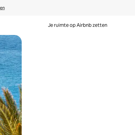
ven
Je ruimte op Airbnb zetten
ken of swipen.