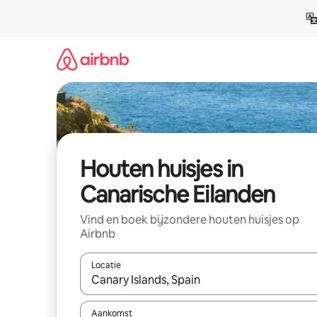
Ga
direct
naar
inhoud
Houten huisjes in
Canarische Eilanden
Vind en boek bijzondere houten huisjes op
Airbnb
Locatie
Wanneer er suggesties beschikbaar zijn, maak je 
Aankomst