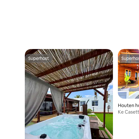
Superhost
Superho
Superhost
Superho
Houten hu
Ke Casett