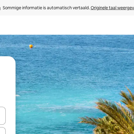
Sommige informatie is automatisch vertaald. 
Originele taal weerge
een keuze met je de pijltjestoetsen omhoog en omlaag, óf door te tik