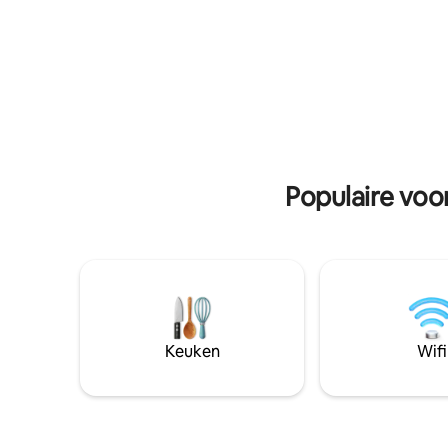
x 200 cm 
Ideaal voor vrienden en families. 15
nieuw en 
minuten van de luchthaven
foto 's o
Populaire voo
Keuken
Wifi