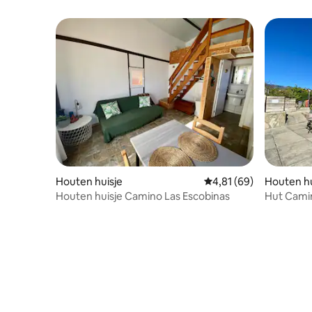
Houten huisje
Gemiddelde beoordeling
4,81 (69)
Houten hu
Houten huisje Camino Las Escobinas
Hut Camin