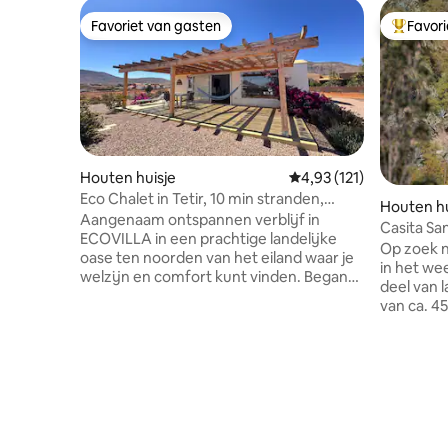
Favoriet van gasten
Favor
Favoriet van gasten
Topfavor
Houten huisje
Gemiddelde beoordeling
4,93 (121)
Eco Chalet in Tetir, 10 min stranden,
Houten hu
power wifi
Aangenaam ontspannen verblijf in
Casita San
ECOVILLA in een prachtige landelijke
Op zoek n
oase ten noorden van het eiland waar je
in het we
welzijn en comfort kunt vinden. Begane
deel van 
grond woning voor exclusief gebruik:
van ca. 4
grote ruimtes, milieuvriendelijke
de prachti
materialen, goed uitgerust, twee
een wande
slaapkamers, capaciteit 6 personen,
Hier vand
digitaal nomadvriendelijk, digitale tv,
verkennen
WIFI, eigen parkeerplaats, tropische tuin.
voor stel
Handige bestemming om stranden en
Houd er 
sportplekken in het noorden te bereiken,
kamer erg
goed verbonden met stedelijke wegen.