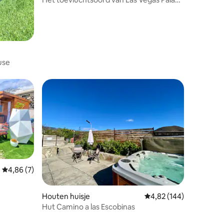
de Bambú
use
Gemiddelde beoordeling van 4,86 uit 5, 7 recensies
4,86 (7)
Houten huisje
Gemiddelde beoordeling
4,82 (144)
Hut Camino a las Escobinas