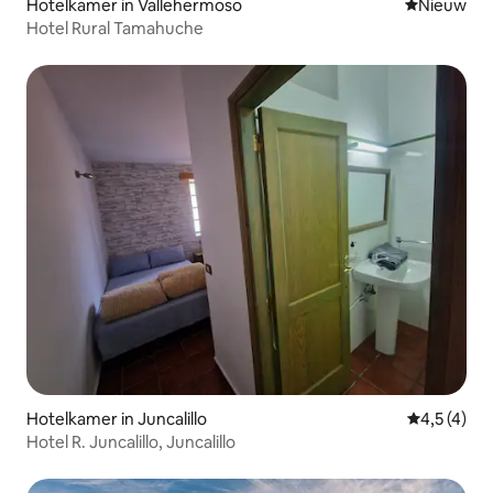
Hotelkamer in Vallehermoso
Nieuwe ac
Nieuw
Hotel Rural Tamahuche
Hotelkamer in Juncalillo
Gemiddelde 
4,5 (4)
Hotel R. Juncalillo, Juncalillo