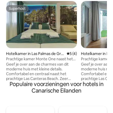
Superhost
Superhost
Hotelkamer in Las Palmas de Gra
Gemiddelde beoordeling van
5 (4)
Hotelkamer in Las
n Canaria
ran Canaria
Prachtige kamer Monte One naast het
Prachtige kamer i
strand
strand
Geef je over aan de charmes van dit
Geef je over aan 
moderne huis met kleine details.
moderne huis met k
Comfortabel en centraal naast het
Comfortabel en ce
prachtige Las Canteras Beach. Zeer
prachtige Las Can
Populaire voorzieningen voor hotels in
compleet met alle nodige voorzieningen
compleet met alle
voor een onvergetelijk verblijf. Het
voor een onvergete
Canarische Eilanden
heeft een minibar koelkast,
heeft een minibar 
microgolven, airconditioning,
microgolven, airco
airconditioning, smart tv met Netflix
airconditioning, s
inbegrepen en Netflix inbegrepen en
inbegrepen en Net
wifi, zelfs als je wilt kunnen we je
wifi, zelfs als je w