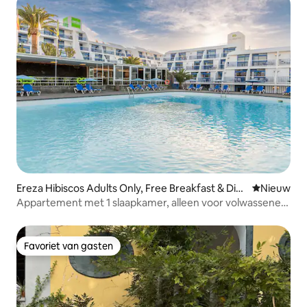
Ereza Hibiscos Adults Only, Free Breakfast & Din
Nieuwe ac
Nieuw
ne
Appartement met 1 slaapkamer, alleen voor volwassenen,
voor 2 volwassenen
Favoriet van gasten
Favoriet van gasten