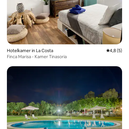
Hotelkamer in La Costa
Gemiddelde 
4,8 (5)
Finca Marisa - Kamer Tinasoria