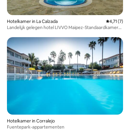
Hotelkamer in La Calzada
Gemiddelde 
4,71 (7)
Landelijk gelegen hotel LIVVO Maipez-Standaardkamer
met ontbijt
Hotelkamer in Corralejo
Fuentepark-appartementen