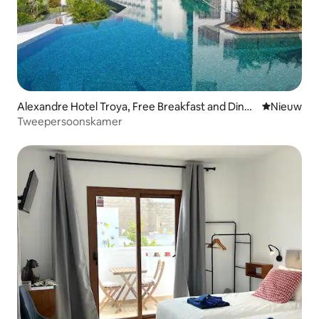
Alexandre Hotel Troya, Free Breakfast and Dinn
Nieuwe ac
Nieuw
er
Tweepersoonskamer