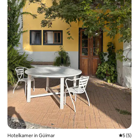
Hotelkamer in Güímar
Gemiddeld
5 (5)