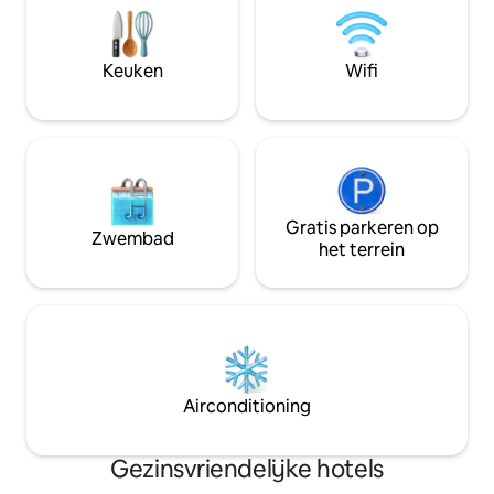
voorzien van een klein Amerikaans
voorzien van een 
koffiezetapparaat of een waterkoker. Je
koffiezetapparaat
zou een wekelijkse schoonmaak
zou een wekelijk
Keuken
Wifi
hebben met schone lakens en
hebben met schon
handdoeken.
handdoeken.
Gratis parkeren op
Zwembad
het terrein
Airconditioning
Gezinsvriendelijke hotels