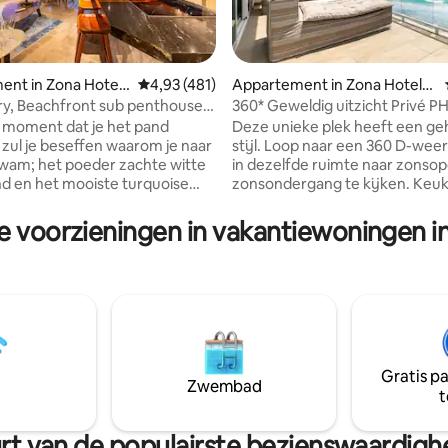
ent in Zona Hotel
Gemiddelde beoordeling van 4,93 uit 5, 481 
4,93 (481)
Appartement in Zona Hoteler
a
y, Beachfront sub penthouse
360* Geweldig uitzicht Privé PH 
van 4,94 uit 5, 129 recensies
lubs
 moment dat je het pand
Deze unieke plek heeft een ge
 zul je beseffen waarom je naar
stijl. Loop naar een 360 D-we
wam; het poeder zachte witte
in dezelfde ruimte naar zonso
d en het mooiste turquoise
zonsondergang te kijken. Keuk
t dat is alles wat je kunt zien
uit op zee, woonkamer met 75
 180° panoramische uitzicht dat
scherm en geweldige bank. Su
e voorzieningen in vakantiewoningen 
nt biedt. Geen detail
gezellig uitzicht op de lagune e
Meer dan twee jaar verbouwing
woonkamer, met queensize sla
unieke accommodatie. Slechts
Eettafel voor 4 personen. Twe
 het nachtleven, 2 grote
complete badkamers met dou
n, een restaurant en
bad. Hoofdbadkamer met jacuz
b in het gebouw. Een fusie van
inloop Kast. Een kingsize slaa
e houten meubels en
een geweldig balkon aan zee. V
eerd marmer hebben deze
privé. Bovenkant van het gebo
Gratis p
Zwembad
ëvenaard in Cancun.
geen buren naast de deur.
t
uurt van de populairste bezienswaardi