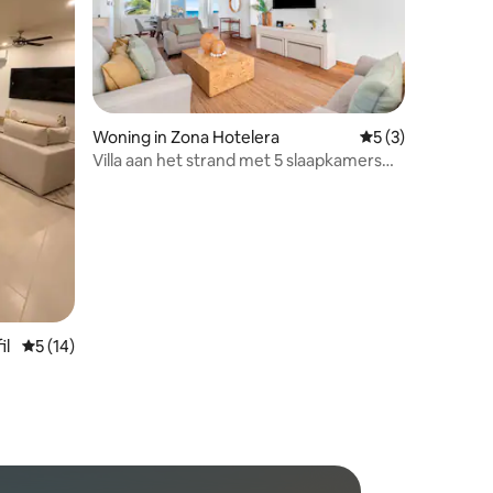
ecensies
Woning in Zona Hotelera
Gemiddelde beoord
5 (3)
Villa aan het strand met 5 slaapkamers
dicht bij Plaza la Isla
il
Gemiddelde beoordeling van 5 uit 5, 14 recensies
5 (14)