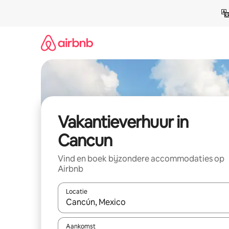
Ga
direct
naar
inhoud
Vakantieverhuur in
Cancun
Vind en boek bijzondere accommodaties op
Airbnb
Locatie
Wanneer er suggesties beschikbaar zijn, maak je 
Aankomst