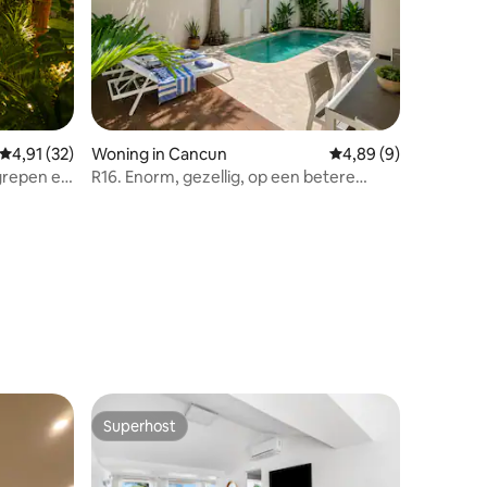
Gemiddelde beoordeling van 4,91 uit 5, 32 recensies
4,91 (32)
Woning in Cancun
Gemiddelde beoordeli
4,89 (9)
egrepen en
R16. Enorm, gezellig, op een betere
locatie en met zwembad
ecensies
Superhost
Superhost