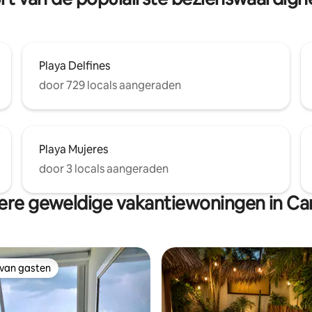
Playa Delfines
door 729 locals aangeraden
Playa Mujeres
door 3 locals aangeraden
re geweldige vakantiewoningen in C
 van gasten
 van gasten