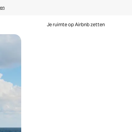
ven
Je ruimte op Airbnb zetten
ken of swipen.