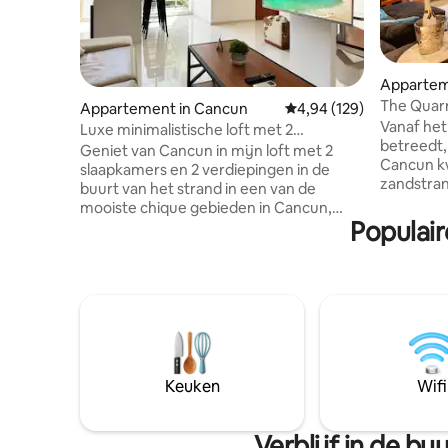
Appartem
era
The Quarr
Appartement in Cancun
Gemiddelde beoordeling 
4,94 (129)
150m to c
Vanaf het
Luxe minimalistische loft met 2
betreedt,
verdiepingen dicht bij het strand!
Geniet van Cancun in mijn loft met 2
Cancun k
slaapkamers en 2 verdiepingen in de
zandstran
buurt van het strand in een van de
water. Wan
mooiste chique gebieden in Cancun,
vanaf het
Populair
dicht bij de nieuwe restaurants, bars,
het apparteme
cafés, casino's en winkelcentrum op
ontbrak. 
slechts vijf kilometer van het strand van
van deze 
Las Perlas, ook dicht bij de luchthaven.
150 m van
Het appartement is zeer comfortabel,
zwembade
goed uitgerust en heeft alles wat je
strandclu
nodig hebt om indruk te maken. Het is
exotisch
ideaal voor stellen, vriendengroepen of
geïmport
gezinnen. Het heeft overal snelle wifi,
Keuken
Wifi
plek onge
smart-tv's en airconditioning, een
volledig uitgeruste keuken en
parkeergelegenheid voor 2 auto's
Verblijf in de b