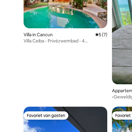
Villa in Cancun
Gemiddelde beoord
5 (7)
Villa Ceiba - Privézwembad - 4
slaapkamers
Appartem
•Geweldig
Favoriet van gasten
Favoriet
Favoriet van gasten
Favoriet