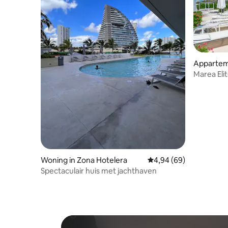
Appartem
Marea Eli
Woning in Zona Hotelera
Gemiddelde beoordeling
4,94 (69)
Spectaculair huis met jachthaven