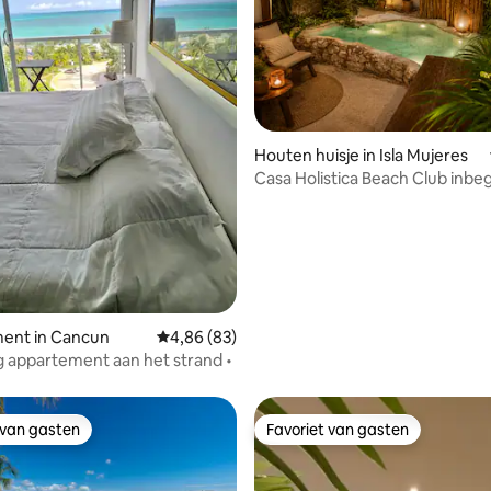
eling van 5 uit 5, 7 recensies
Houten huisje in Isla Mujeres
Casa Holistica Beach Club inb
ontbijt
ent in Cancun
Gemiddelde beoordeling van 4,86 uit 5, 83 r
4,86 (83)
 appartement aan het strand •
 van gasten
Favoriet van gasten
 van gasten
Favoriet van gasten