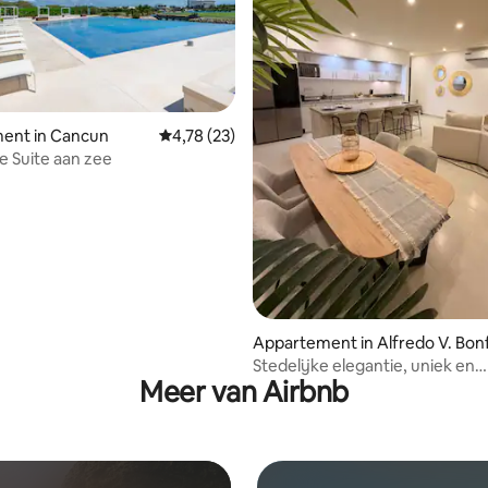
ent in Cancun
Gemiddelde beoordeling van 4,78 uit 5, 23 r
4,78 (23)
te Suite aan zee
 van 4,94 uit 5, 69 recensies
Appartement in Alfredo V. Bonf
Stedelijke elegantie, uniek en
Meer van Airbnb
ontspannend verblijf