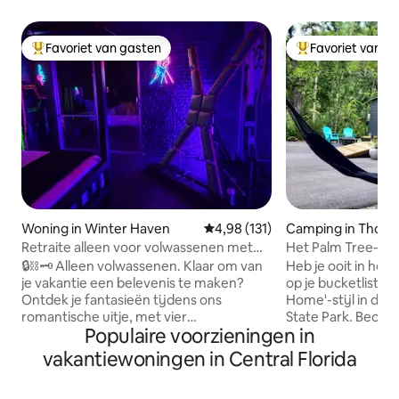
Favoriet van gasten
Favoriet van g
Topfavoriet van gasten
Topfavoriet van 
Woning in Winter Haven
Gemiddelde beoordeling van 4,98
4,98 (131)
Camping in Thono
Retraite alleen voor volwassenen met
Het Palm Tree-uit
zwembad en spa | 18+, privé
🔒⛓️🗝️ Alleen volwassenen. Klaar om van
Heb je ooit in het
je vakantie een belevenis te maken?
op je bucketlist me
Ontdek je fantasieën tijdens ons
Home'-stijl in de 
romantische uitje, met vier
State Park. Beoord
Populaire voorzieningen in
themaslaapkamers* die zijn ontworpen
PureWow als een v
om je te inspireren. Neem je favoriete
Airbnb-hutten. Dit moderne, luxe tiny
vakantiewoningen in Central Florida
speeltjes mee, experimenteer met onze
house is zorgvuld
pikante 🌶️ voorzieningen of bekijk onze
natuurlijke schoo