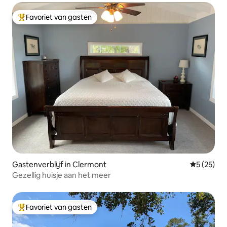
Favoriet van gasten
Topfavoriet van gasten
Gastenverblijf in Clermont
Gemiddelde
5 (25)
Gezellig huisje aan het meer
Favoriet van gasten
Topfavoriet van gasten