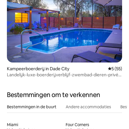
Kampeerboerderij in Dade City
Gemiddelde
5 (55)
Landelijk-luxe-boerderijverblijf-zwembad-dieren-privé-
slaapplaatsen voor 8 personen
Bestemmingen om te verkennen
Bestemmingen in de buurt
Andere accommodaties
Best
Miami
Four Corners