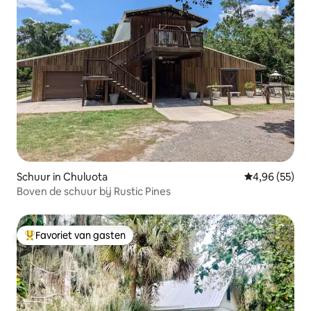
Schuur in Chuluota
Gemiddelde be
4,96 (55)
Boven de schuur bij Rustic Pines
Favoriet van gasten
Topfavoriet van gasten