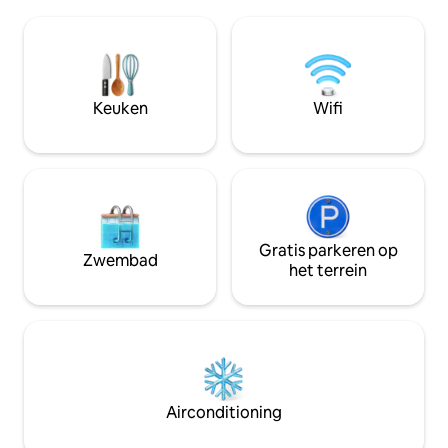
winkel om iets extra's mee naar huis te
omliggende oerwou
nemen om het vuur aan de gang te
leggen. Glamping op zijn best met de
houden nadat je bent vertrokken. Je
beste moderne ge
zult genieten van ons
volledig uitgerus
zeemeerminzwembad 🧜🏿‍♀️, de spa met
keuken, een douch
jetstralen en het stenen meditatiedek
glasvezel-wifi-int
Keuken
Wifi
terwijl je geniet van de zon of naar de
superstille Mini Spl
sterren kijkt. 🌟 Je volgende avontuur
verwarming.
wacht op je. (*1 per 2 gasten)
Gratis parkeren op
Zwembad
het terrein
Airconditioning