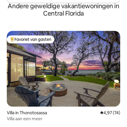
Andere geweldige vakantiewoningen in
Central Florida
Favoriet van gasten
Topfavoriet van gasten
Villa in Thonotosassa
Gemiddelde be
4,97 (74)
Villa aan een meer