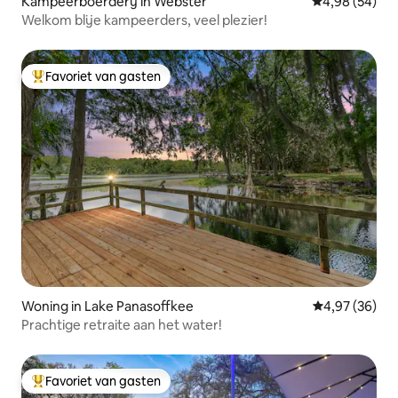
Kampeerboerderij in Webster
Gemiddelde be
4,98 (54)
Welkom blije kampeerders, veel plezier!
Favoriet van gasten
Topfavoriet van gasten
Woning in Lake Panasoffkee
Gemiddelde be
4,97 (36)
Prachtige retraite aan het water!
Favoriet van gasten
Topfavoriet van gasten