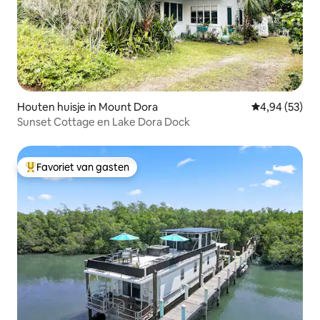
Houten huisje in Mount Dora
Gemiddelde be
4,94 (53)
Sunset Cottage en Lake Dora Dock
Favoriet van gasten
Topfavoriet van gasten