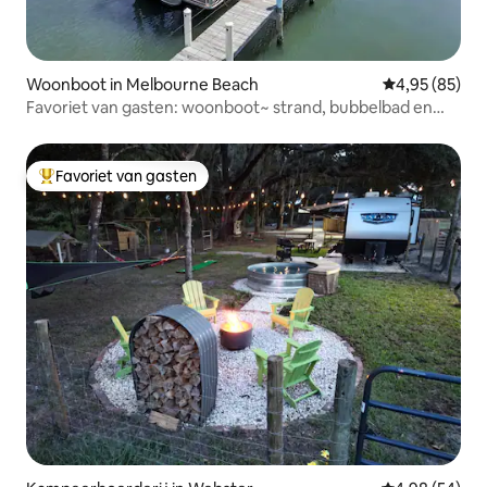
Woonboot in Melbourne Beach
Gemiddelde be
4,95 (85)
Favoriet van gasten: woonboot~ strand, bubbelbad en
kajaks
Favoriet van gasten
Topfavoriet van gasten