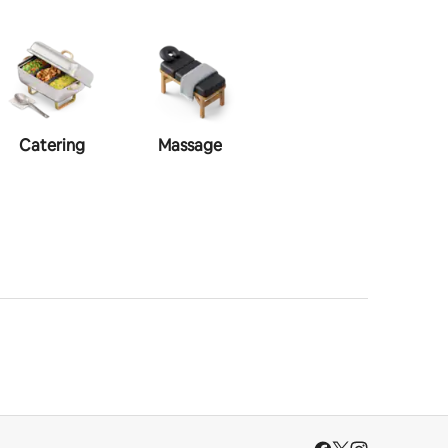
Catering
Massage
Visagie
Haa