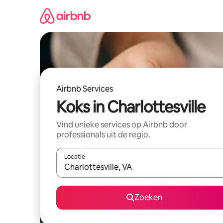
Ga
direct
naar
inhoud
Airbnb Services
Koks in Charlottesville
Vind unieke services op Airbnb door
professionals uit de regio.
Locatie
Wanneer er suggesties beschikbaar zijn, maak je 
Zoeken