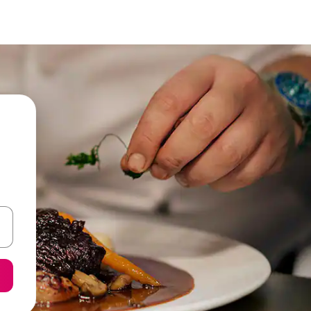
een keuze met je de pijltjestoetsen omhoog en omlaag, óf door te tik