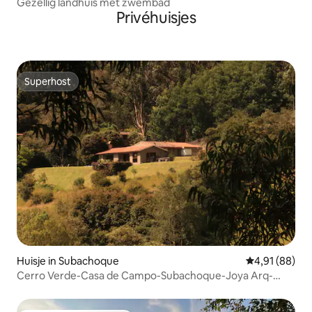
Gezellig landhuis met zwembad
Privéhuisjes
Superhost
Superhost
Huisje in Subachoque
Gemiddelde be
4,91 (88)
Cerro Verde-Casa de Campo-Subachoque-Joya Arq-
Calma