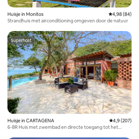
Huisje in Monitos
Gemiddelde be
4,98 (84)
Strandhuis met airconditioning omgeven door de natuur
Superhost
Superhost
Huisje in CARTAGENA
Gemiddelde be
4,9 (207)
6-BR Huis met zwembad en directe toegang tot het
strand