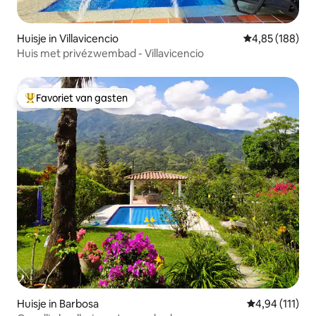
Huisje in Villavicencio
Gemiddelde beo
4,85 (188)
Huis met privézwembad - Villavicencio
Favoriet van gasten
Topfavoriet van gasten
Huisje in Barbosa
Gemiddelde beo
4,94 (111)