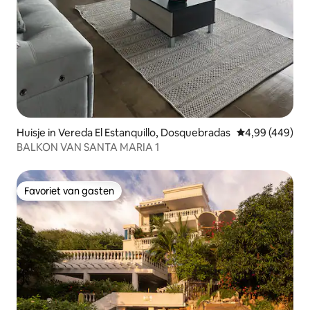
Huisje in Vereda El Estanquillo, Dosquebradas
Gemiddelde beo
4,99 (449)
BALKON VAN SANTA MARIA 1
Favoriet van gasten
Favoriet van gasten