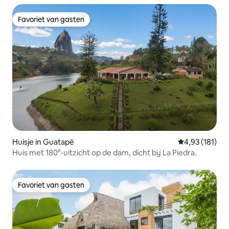
Favoriet van gasten
Favoriet van gasten
Huisje in Guatapé
Gemiddelde beo
4,93 (181)
Huis met 180°-uitzicht op de dam, dicht bij La Piedra.
Favoriet van gasten
Favoriet van gasten