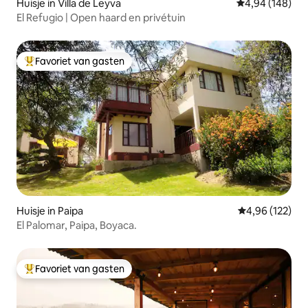
Huisje in Villa de Leyva
Gemiddelde beo
4,94 (148)
El Refugio | Open haard en privétuin
Favoriet van gasten
Topfavoriet van gasten
Huisje in Paipa
Gemiddelde beo
4,96 (122)
El Palomar, Paipa, Boyaca.
Favoriet van gasten
Topfavoriet van gasten