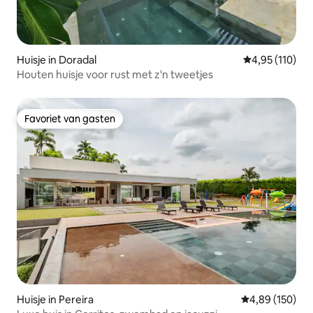
Huisje in Doradal
Gemiddelde beo
4,95 (110)
Houten huisje voor rust met z'n tweetjes
Favoriet van gasten
Favoriet van gasten
Huisje in Pereira
Gemiddelde beo
4,89 (150)