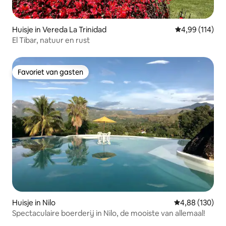
Huisje in Vereda La Trinidad
Gemiddelde beo
4,99 (114)
El Tibar, natuur en rust
Favoriet van gasten
Favoriet van gasten
Huisje in Nilo
Gemiddelde beo
4,88 (130)
Spectaculaire boerderij in Nilo, de mooiste van allemaal!