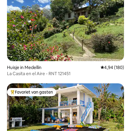
Huisje in Medellín
Gemiddelde beo
4,94 (180)
La Casita en el Aire - RNT 121451
Favoriet van gasten
Topfavoriet van gasten