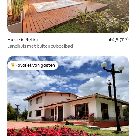
Huisje in Retiro
Gemiddelde be
4,9 (117)
Landhuis met buitenbubbelbad
Favoriet van gasten
Topfavoriet van gasten