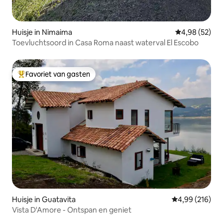
Huisje in Nimaima
Gemiddelde be
4,98 (52)
Toevluchtsoord in Casa Roma naast waterval El Escobo
Favoriet van gasten
Topfavoriet van gasten
Huisje in Guatavita
Gemiddelde beo
4,99 (216)
Vista D'Amore - Ontspan en geniet