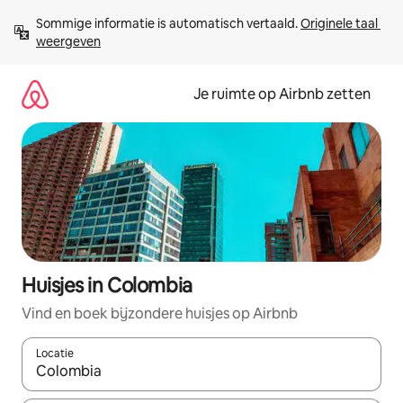
Ga
Sommige informatie is automatisch vertaald. 
Originele taal 
direct
weergeven
naar
inhoud
Je ruimte op Airbnb zetten
Huisjes in Colombia
Vind en boek bijzondere huisjes op Airbnb
Locatie
Wanneer er suggesties beschikbaar zijn, maak je een keuze met