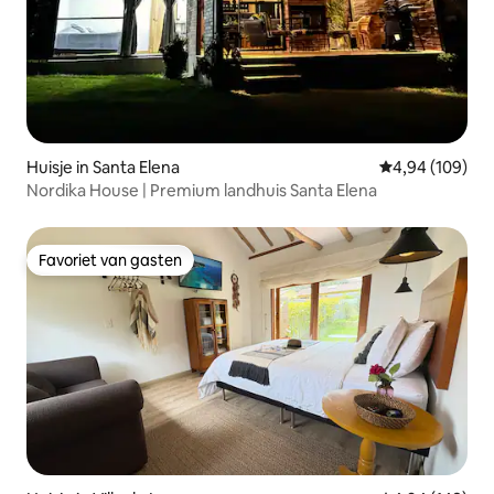
Huisje in Santa Elena
Gemiddelde beo
4,94 (109)
Nordika House | Premium landhuis Santa Elena
Favoriet van gasten
Favoriet van gasten