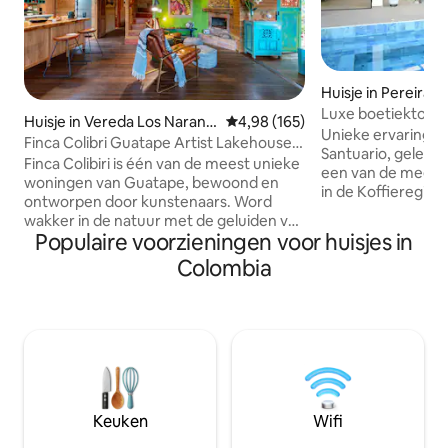
Huisje in Pereira
Luxe boetiektoevl
Huisje in Vereda Los Naranjo
Gemiddelde beoordeling van 4,98
4,98 (165)
en bamboe
Unieke ervaring in
s
Finca Colibri Guatape Artist Lakehouse
Santuario, gelegen 
Charm
Finca Colibiri is één van de meest unieke
een van de meest
woningen van Guatape, bewoond en
in de Koffieregio,
ontworpen door kunstenaars. Word
van de luchthaven
wakker in de natuur met de geluiden van
perfecte balans tu
Populaire voorzieningen voor huisjes in
zingende vogels en vissen die springen.
en snelle toegang 
Spectaculair uitzicht op het meer vanaf
Colombia
winkelcentra en to
een eigen baai. Geniet van
Geniet van een v
gecombineerd binnen en buiten wonen
omgeven door de 
in de prachtige open ruimtes. Bereid je
vuurplaats onder 
voor op een rustige nachtrust met
houtgestookte pi
bovenste bedden en beddengoed, waar
barbecueplek en o
de stilte alleen het fluiten van kikkers en
zonsondergangen.
natuurlijke geluiden van andere lokale
toevluchtsoord vo
fauna mogelijk maakt. Perfect voor een
natuur. Huisdiervr
Keuken
Wifi
toevluchtsoord uit de stad of een lang