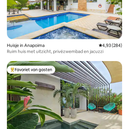
Huisje in Anapoima
Gemiddelde beo
4,93 (284)
Ruim huis met uitzicht, privézwembad en jacuzzi
Favoriet van gasten
Topfavoriet van gasten