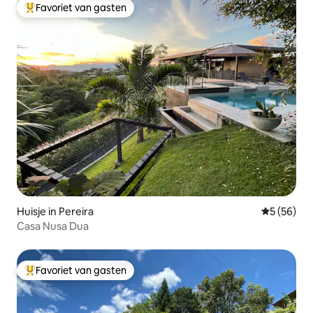
Favoriet van gasten
Topfavoriet van gasten
Huisje in Pereira
Gemiddelde
5 (56)
Casa Nusa Dua
Favoriet van gasten
Topfavoriet van gasten