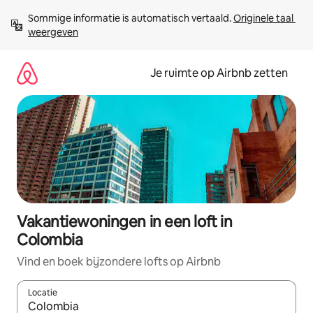
Ga
Sommige informatie is automatisch vertaald. 
Originele taal 
direct
weergeven
naar
inhoud
Je ruimte op Airbnb zetten
Vakantiewoningen in een loft in
Colombia
Vind en boek bijzondere lofts op Airbnb
Locatie
Wanneer er suggesties beschikbaar zijn, maak je een keuze met