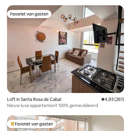
Favoriet van gasten
Favoriet van gasten
Loft in Santa Rosa de Cabal
Gemiddelde beo
4,93 (261)
Nieuw luxe appartement 100% gemeubileerd
Favoriet van gasten
Topfavoriet van gasten