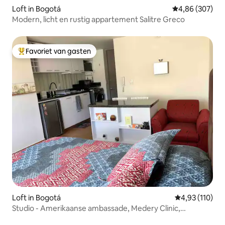
Loft in Bogotá
Gemiddelde beo
4,86 (307)
Modern, licht en rustig appartement Salitre Greco
Favoriet van gasten
Topfavoriet van gasten
Loft in Bogotá
Gemiddelde beo
4,93 (110)
Studio - Amerikaanse ambassade, Medery Clinic,
Corferias