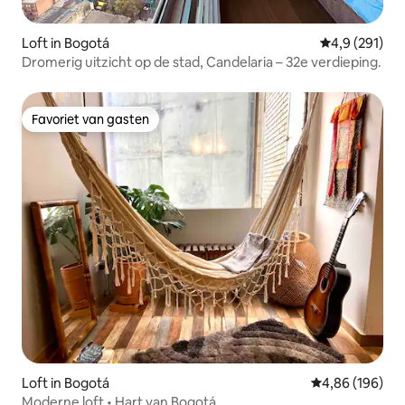
Loft in Bogotá
Gemiddelde be
4,9 (291)
Dromerig uitzicht op de stad, Candelaria – 32e verdieping.
Favoriet van gasten
Favoriet van gasten
Loft in Bogotá
Gemiddelde beo
4,86 (196)
Moderne loft • Hart van Bogotá