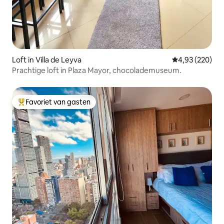
Loft in Villa de Leyva
Gemiddelde beo
4,93 (220)
Prachtige loft in Plaza Mayor, chocolademuseum.
Favoriet van gasten
Topfavoriet van gasten