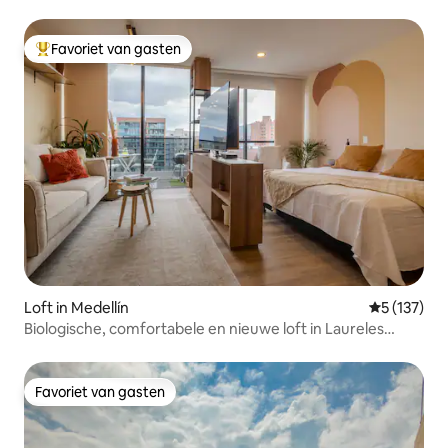
Favoriet van gasten
Topfavoriet van gasten
Loft in Medellín
Gemiddelde 
5 (137)
Biologische, comfortabele en nieuwe loft in Laureles
Quarter
Favoriet van gasten
Favoriet van gasten