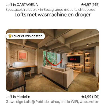
Loft in CARTAGENA
Gemiddelde beo
4,97 (145)
Spectaculaire duplex in Bocagrande met uitzicht op zee
Lofts met wasmachine en droger
Favoriet van gasten
Topfavoriet van gasten
Loft in Medellín
Gemiddelde beo
4,99 (101)
Geweldige Loft @ Poblado , airco, snelle WIFI, wasserette