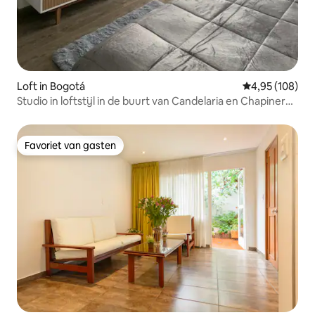
Loft in Bogotá
Gemiddelde beo
4,95 (108)
Studio in loftstijl in de buurt van Candelaria en Chapinero
#2
Favoriet van gasten
Favoriet van gasten