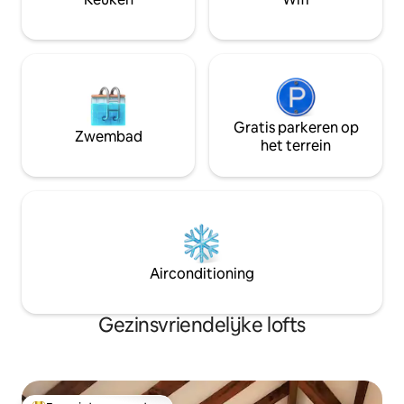
een sauna, een zwembad en bars,
Stappen naar Caru
restaurants en een galerie op het
winkelcentrum me
terrein.
eetgelegenheden
Gratis parkeren op
Zwembad
het terrein
Airconditioning
Gezinsvriendelijke lofts