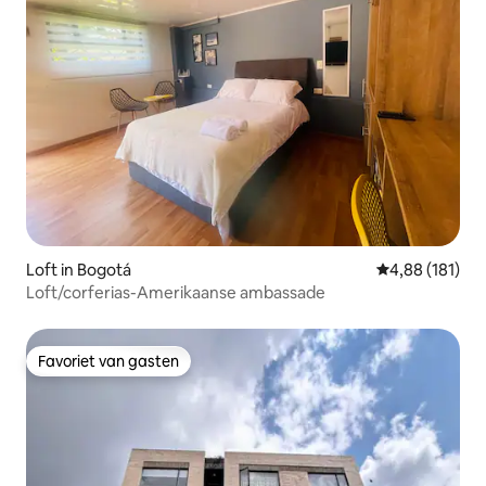
Loft in Bogotá
Gemiddelde beo
4,88 (181)
Loft/corferias-Amerikaanse ambassade
Favoriet van gasten
Favoriet van gasten