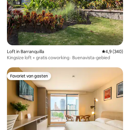
Loft in Barranquilla
Gemiddelde be
4,9 (340)
Kingsize loft + gratis coworking · Buenavista-gebied
Favoriet van gasten
Favoriet van gasten