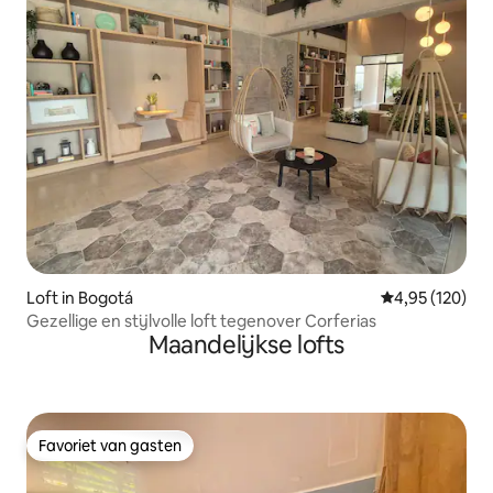
Loft in Bogotá
Gemiddelde beo
4,95 (120)
Gezellige en stijlvolle loft tegenover Corferias
Maandelijkse lofts
Favoriet van gasten
Favoriet van gasten