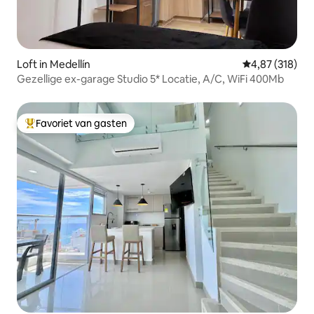
Loft in Medellín
Gemiddelde beo
4,87 (318)
Gezellige ex-garage Studio 5* Locatie, A/C, WiFi 400Mb
Favoriet van gasten
Topfavoriet van gasten