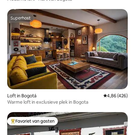
Superhost
Superhost
Loft in Bogotá
Gemiddelde beo
4,86 (426)
Warme loft in exclusieve plek in Bogota
Favoriet van gasten
Topfavoriet van gasten