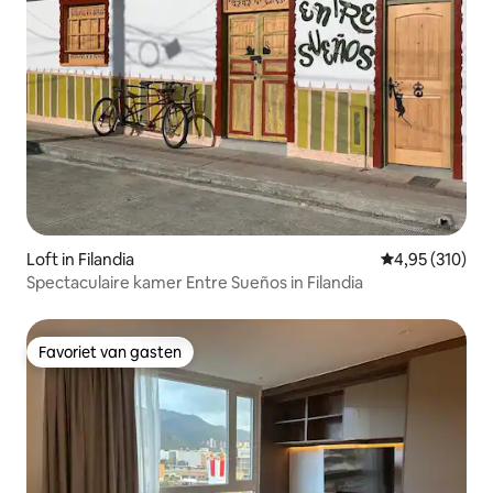
Loft in Filandia
Gemiddelde beo
4,95 (310)
Spectaculaire kamer Entre Sueños in Filandia
Favoriet van gasten
Favoriet van gasten