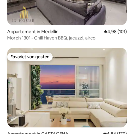
Appartement in Medellín
Gemiddelde beo
4,98 (101)
Morph 1301 - Chill Haven BBQ, jacuzzi, airco
Favoriet van gasten
Favoriet van gasten
Appartement in CARTAGENA
Gemiddelde beo
4,84 (170)