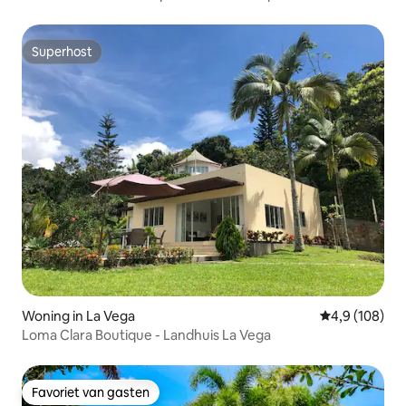
Superhost
Superhost
Woning in La Vega
Gemiddelde be
4,9 (108)
Loma Clara Boutique - Landhuis La Vega
Favoriet van gasten
Favoriet van gasten