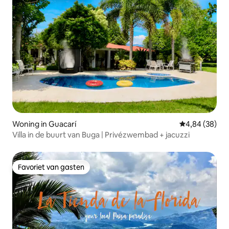
Woning in Guacarí
Gemiddelde be
4,84 (38)
Villa in de buurt van Buga | Privézwembad + jacuzzi
Favoriet van gasten
Favoriet van gasten