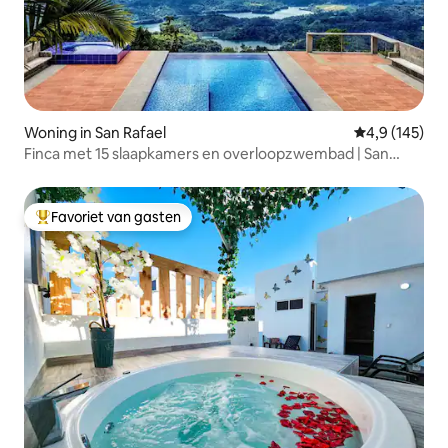
Woning in San Rafael
Gemiddelde be
4,9 (145)
Finca met 15 slaapkamers en overloopzwembad | San
Rafael
Favoriet van gasten
Topfavoriet van gasten