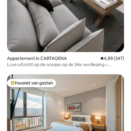
Appartement in CARTAGENA
Gemiddelde beo
4,99 (247)
Luxe uitzicht op de oceaan op de 34e verdieping •
Wandeling naar het strand • Zwembad
Favoriet van gasten
Topfavoriet van gasten