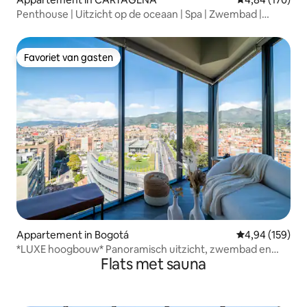
Penthouse | Uitzicht op de oceaan | Spa | Zwembad |
Fitnessruimte
Favoriet van gasten
Favoriet van gasten
Appartement in Bogotá
Gemiddelde beo
4,94 (159)
*LUXE hoogbouw* Panoramisch uitzicht, zwembad en
Flats met sauna
parkeergelegenheid