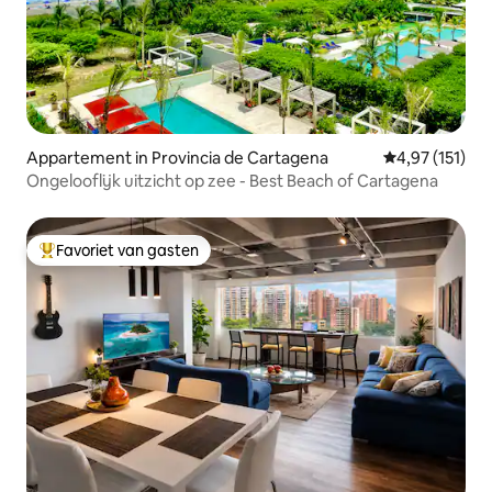
Appartement in Provincia de Cartagena
Gemiddelde beo
4,97 (151)
Ongelooflijk uitzicht op zee - Best Beach of Cartagena
Favoriet van gasten
Topfavoriet van gasten