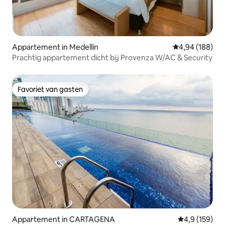
Appartement in Medellín
Gemiddelde beo
4,94 (188)
Prachtig appartement dicht bij Provenza W/AC & Security
Favoriet van gasten
Favoriet van gasten
Appartement in CARTAGENA
Gemiddelde be
4,9 (159)