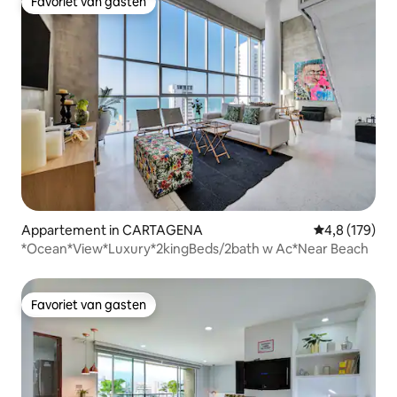
Favoriet van gasten
Favoriet van gasten
Appartement in CARTAGENA
Gemiddelde be
4,8 (179)
*Ocean*View*Luxury*2kingBeds/2bath w Ac*Near Beach
Favoriet van gasten
Favoriet van gasten