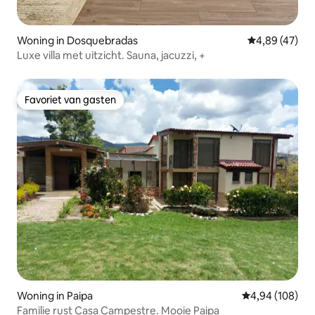
Woning in Dosquebradas
Gemiddelde be
4,89 (47)
Luxe villa met uitzicht. Sauna, jacuzzi, +
Favoriet van gasten
Favoriet van gasten
Woning in Paipa
Gemiddelde beo
4,94 (108)
Familie rust Casa Campestre. Mooie Paipa