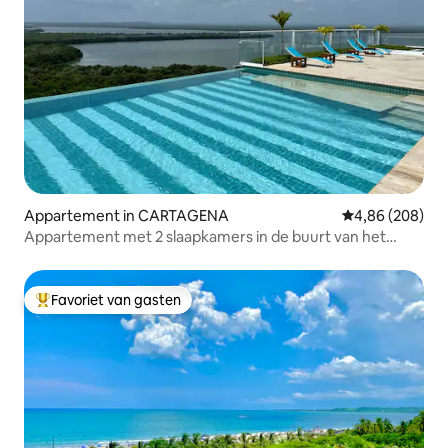
Appartement in CARTAGENA
Gemiddelde beo
4,86 (208)
Appartement met 2 slaapkamers in de buurt van het
strand privé jacuzzi Cartagena AC
Favoriet van gasten
Topfavoriet van gasten