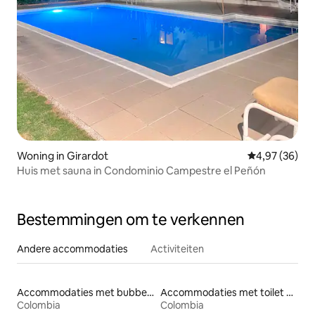
Woning in Girardot
Gemiddelde be
4,97 (36)
Huis met sauna in Condominio Campestre el Peñón
Bestemmingen om te verkennen
Andere accommodaties
Activiteiten
Accommodaties met bubbelbad
Accommodaties met toilet op toegankelijke hoogte
Colombia
Colombia