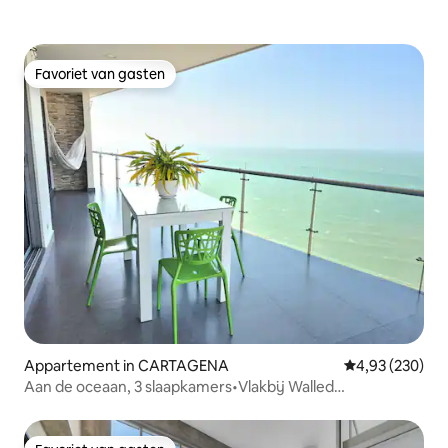
Favoriet van gasten
Favoriet van gasten
Appartement in CARTAGENA
Gemiddelde beo
4,93 (230)
Aan de oceaan, 3 slaapkamers•Vlakbij Walled
City•Gezinnen en groepen