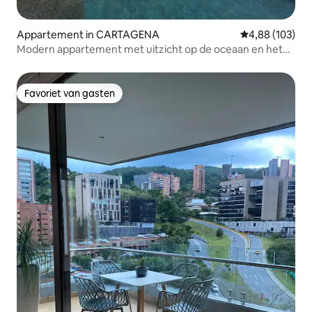
Appartement in CARTAGENA
Gemiddelde beo
4,88 (103)
Modern appartement met uitzicht op de oceaan en het
historische centrum
Favoriet van gasten
Favoriet van gasten