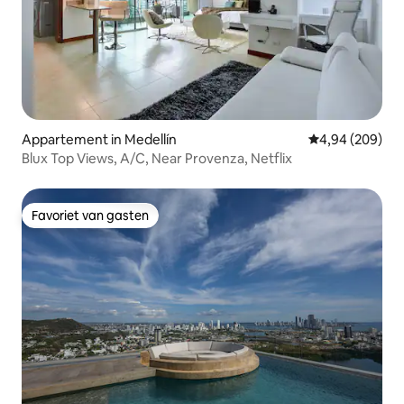
Appartement in Medellín
Gemiddelde beo
4,94 (209)
Blux Top Views, A/C, Near Provenza, Netflix
Favoriet van gasten
Favoriet van gasten