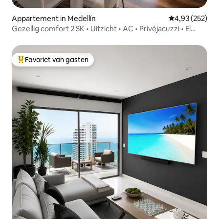
Appartement in Medellín
Gemiddelde beo
4,93 (252)
Gezellig comfort 2 SK • Uitzicht • AC • Privéjacuzzi • El
Poblado
Favoriet van gasten
Topfavoriet van gasten