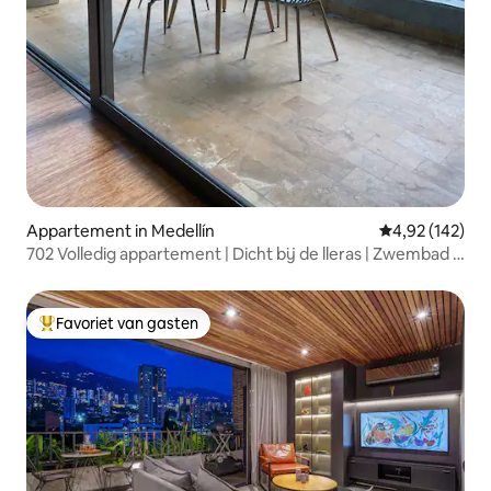
Appartement in Medellín
Gemiddelde beo
4,92 (142)
702 Volledig appartement | Dicht bij de lleras | Zwembad |
Gym
Favoriet van gasten
Topfavoriet van gasten