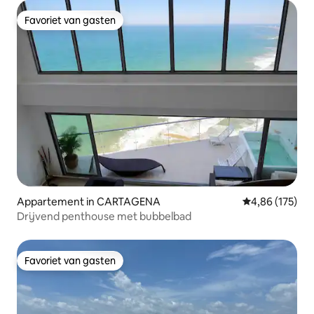
Favoriet van gasten
Favoriet van gasten
Appartement in CARTAGENA
Gemiddelde beo
4,86 (175)
Drijvend penthouse met bubbelbad
Favoriet van gasten
Favoriet van gasten