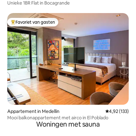
Unieke 1BR Flat in Bocagrande
Favoriet van gasten
Topfavoriet van gasten
Appartement in Medellín
Gemiddelde beo
4,92 (133)
Mooi balkonappartement met airco in El Poblado
Woningen met sauna