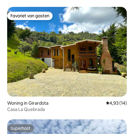
Favoriet van gasten
Favoriet van gasten
Woning in Girardota
Gemiddelde be
4,93 (14)
Casa La Quebrada
Superhost
Superhost