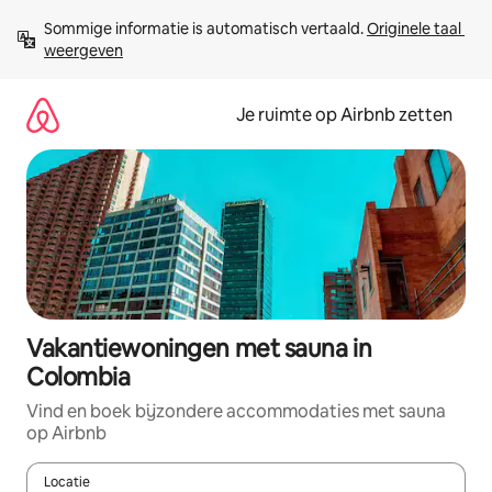
Ga
Sommige informatie is automatisch vertaald. 
Originele taal 
direct
weergeven
naar
inhoud
Je ruimte op Airbnb zetten
Vakantiewoningen met sauna in
Colombia
Vind en boek bijzondere accommodaties met sauna
op Airbnb
Locatie