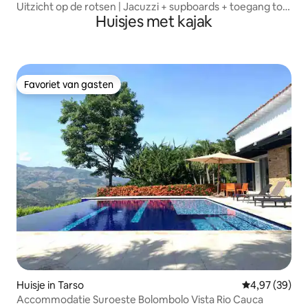
Uitzicht op de rotsen | Jacuzzi + supboards + toegang tot
Huisjes met kajak
het meer
Favoriet van gasten
Favoriet van gasten
Huisje in Tarso
Gemiddelde be
4,97 (39)
Accommodatie Suroeste Bolombolo Vista Rio Cauca