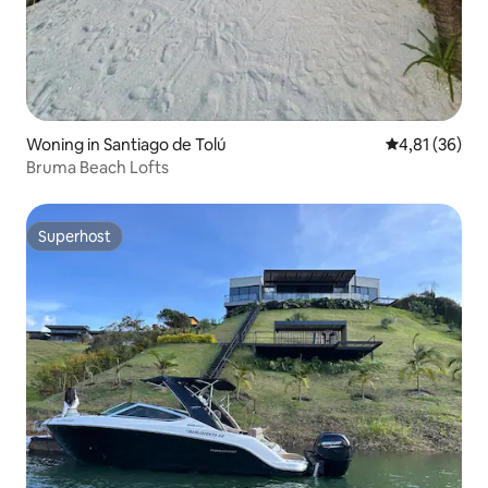
Woning in Santiago de Tolú
Gemiddelde be
4,81 (36)
Bruma Beach Lofts
Superhost
Superhost