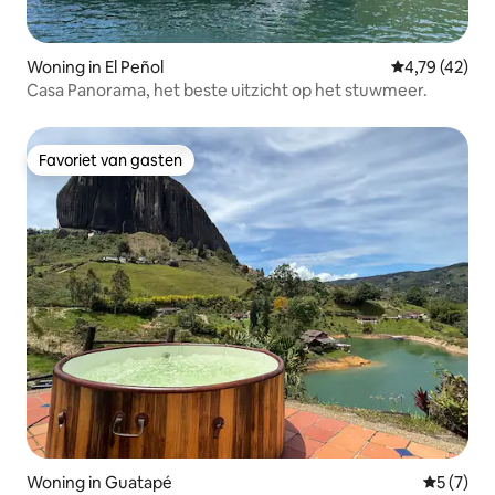
Woning in El Peñol
Gemiddelde be
4,79 (42)
Casa Panorama, het beste uitzicht op het stuwmeer.
Favoriet van gasten
Favoriet van gasten
Woning in Guatapé
Gemiddeld
5 (7)