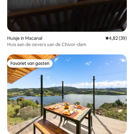
Huisje in Macanal
Gemiddelde be
4,82 (39)
Huis aan de oevers van de Chivor-dam
Favoriet van gasten
Favoriet van gasten