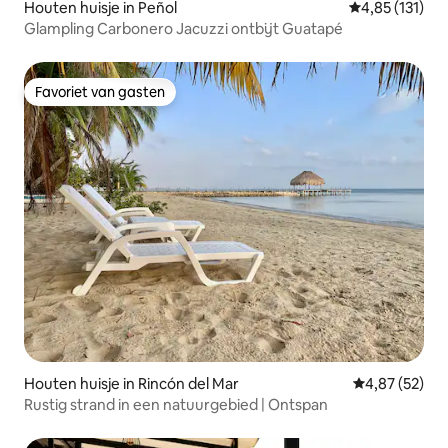
Houten huisje in Peñol
Gemiddelde beo
4,85 (131)
Glampling Carbonero Jacuzzi ontbijt Guatapé
Favoriet van gasten
Favoriet van gasten
Houten huisje in Rincón del Mar
Gemiddelde be
4,87 (52)
Rustig strand in een natuurgebied | Ontspan