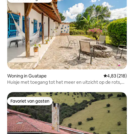
Favoriet van gasten
Woning in Guatape
Gemiddelde beo
4,83 (218)
Huisje met toegang tot het meer en uitzicht op de rots,
Guatape
Favoriet van gasten
Favoriet van gasten