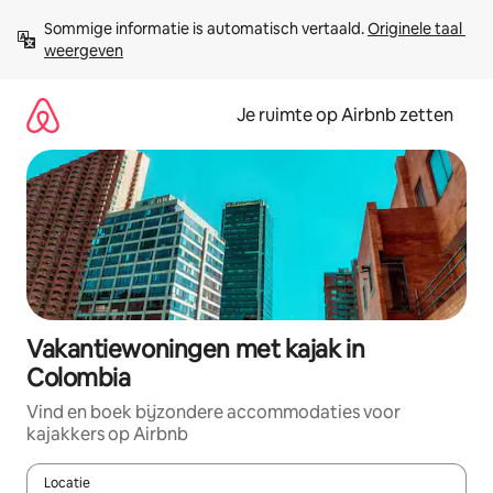
Ga
Sommige informatie is automatisch vertaald. 
Originele taal 
direct
weergeven
naar
inhoud
Je ruimte op Airbnb zetten
Vakantiewoningen met kajak in
Colombia
Vind en boek bijzondere accommodaties voor
kajakkers op Airbnb
Locatie