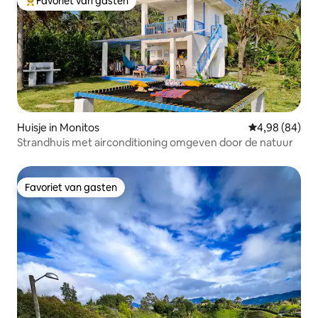
Favoriet van gasten
Topfavoriet van gasten
Huisje in Monitos
Gemiddelde be
4,98 (84)
Strandhuis met airconditioning omgeven door de natuur
Favoriet van gasten
Favoriet van gasten