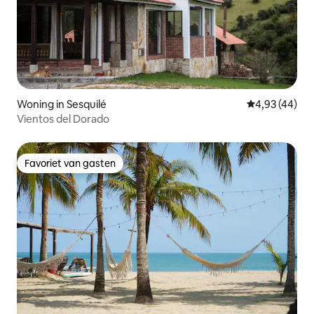
Woning in Sesquilé
Gemiddelde be
4,93 (44)
Vientos del Dorado
Favoriet van gasten
Favoriet van gasten