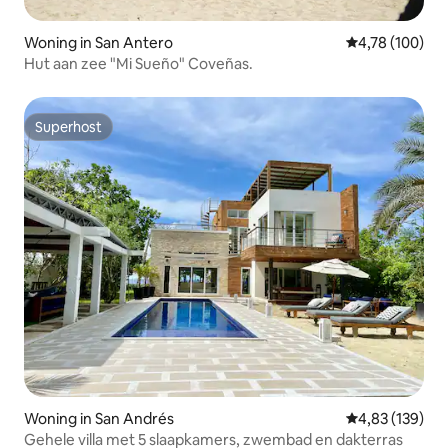
Woning in San Antero
Gemiddelde beo
4,78 (100)
Hut aan zee "Mi Sueño" Coveñas.
Superhost
Superhost
Woning in San Andrés
Gemiddelde beo
4,83 (139)
Gehele villa met 5 slaapkamers, zwembad en dakterras