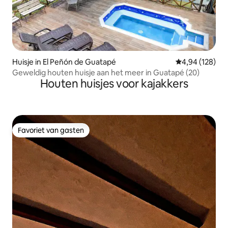
Huisje in El Peñón de Guatapé
Gemiddelde beo
4,94 (128)
Geweldig houten huisje aan het meer in Guatapé (20)
Houten huisjes voor kajakkers
Favoriet van gasten
Favoriet van gasten