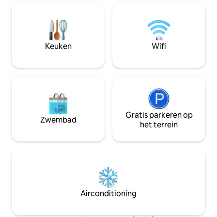
balkons en een bank in de woonkamer
blokken lopen naa
voor in totaal zes personen. De
jachthaven zodat j
hoogwaardige keuken is de droom van
kunt huren!
een chef-kok, aangevuld met een
eettafel voor 6 personen en een balkon
Keuken
Wifi
met uitzicht op het meer.
Gratis parkeren op
Zwembad
het terrein
Airconditioning