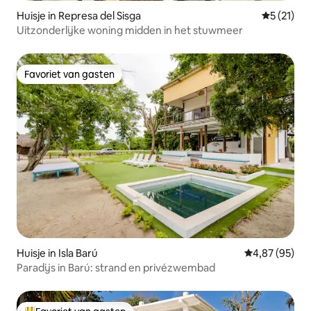
Huisje in Represa del Sisga
Gemiddelde
5 (21)
Uitzonderlijke woning midden in het stuwmeer
Favoriet van gasten
Favoriet van gasten
Huisje in Isla Barú
Gemiddelde be
4,87 (95)
Paradijs in Barú: strand en privézwembad