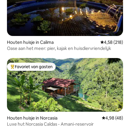
Houten huisje in Calima
Gemiddelde beo
4,58 (218)
Oase aan het meer: pier, kajak en huisdiervriendelijk
Favoriet van gasten
Topfavoriet van gasten
Houten huisje in Norcasia
Gemiddelde be
4,98 (48)
Luxe hut Norcasia Caldas - Amani-reservoir