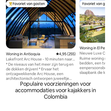
Favoriet van gasten
Favoriet van gas
Topfavoriet van gasten
Favoriet van gas
Woning in El Peñol
Nieuwe Luxe Cabi
Woning in Antioquia
Gemiddelde beoordeling van 4,95
4,95 (255)
haard Beste Uitzic
Ruime woning met
Lakefront Arc House - 10 minuten naar
bedden, een twe
Guatape, Lake Access
* De niveaus van het meer zijn terug en
eenpersoonsbedde
de dokken drijven! * Ervaar het
slaapbank die kan
ontzagwekkende Arc House, een
een tweepersoonsb
architectonisch ontworpen juweeltje
kunt wensen in e
Populaire voorzieningen voor
aan een eigen baai, op 10 minuten van
beste uitzicht op
Guatape. Glazen muren, plafonds van
accommodaties voor kajakkers in
en de iconische P
20 voet en een panoramisch uitzicht op
Colombia
meest bezochte att
de natuur maken het echt uniek. Het
De voorzieningen 
huis beschikt over 2 queensize
een centrale en go
slaapkamers, een eigen badkamer,
bereikbaar met de