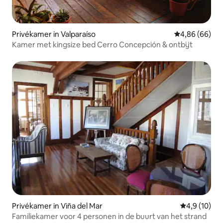
Privékamer in Valparaíso
Gemiddelde be
4,86 (66)
Kamer met kingsize bed Cerro Concepción & ontbijt
Privékamer in Viña del Mar
Gemiddelde b
4,9 (10)
Familiekamer voor 4 personen in de buurt van het strand