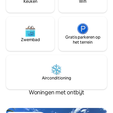
Keuken
Wifi
beschikbaar in de zomer. Inchecken en
gratis vertrek te regelen.
Gratis parkeren op
Zwembad
het terrein
Airconditioning
Woningen met ontbijt