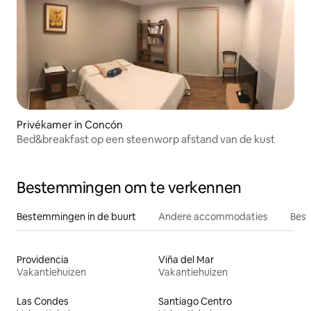
Privékamer in Concón
Bed&breakfast op een steenworp afstand van de kust
Bestemmingen om te verkennen
Bestemmingen in de buurt
Andere accommodaties
Best
Providencia
Viña del Mar
Vakantiehuizen
Vakantiehuizen
Las Condes
Santiago Centro