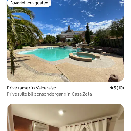
Favoriet van gasten
Favoriet van gasten
Privékamer in Valparaíso
Gemiddelde
5 (10)
Privésuite bij zonsondergang in Casa Zeta