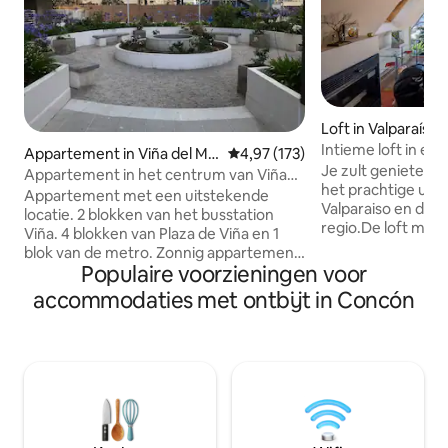
Loft in Valparaíso
Intieme loft in erf
Appartement in Viña del Ma
Gemiddelde beoordeling van 4,97
4,97 (173)
de b
Je zult genieten 
r
Appartement in het centrum van Viña
het prachtige uitz
del Mar.
Appartement met een uitstekende
Valparaiso en de h
locatie. 2 blokken van het busstation
regio.De loft maak
Viña. 4 blokken van Plaza de Viña en 1
huis van Cerro Ale
blok van de metro. Zonnig appartement
gerenoveerd en de 
Populaire voorzieningen voor
met 2 balkons. Comfortabel, zeer goed
perfect,dicht bij
onderhouden. 24-uursbeveiliging.
accommodaties met ontbijt in Concón
zoals kunst en cul
Ondergronds parkeren. Het heeft een
uitzicht, familieac
slaapkamer met tweepersoonsbed, 2
restaurants en ete
badkamers, een woonkamer, een 1-
wandelen rond de 
persoons uitschuifbed. Volledige
goed voor koppels
keuken. Inclusief beddengoed,
zakelijke reizigers
handdoeken en andere. Strenge
intieme ruimte,spe
reiniging. Eten wordt achtergelaten als
liefhebbers.
een gunst voor de gast. Zwembad