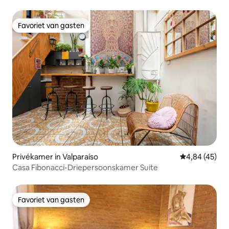
Favoriet van gasten
Favoriet van gasten
Privékamer in Valparaíso
Gemiddelde be
4,84 (45)
Casa Fibonacci-Driepersoonskamer Suite
Favoriet van gasten
Favoriet van gasten