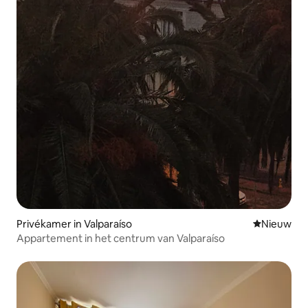
Privékamer in Valparaíso
Nieuwe ac
Nieuw
Appartement in het centrum van Valparaíso