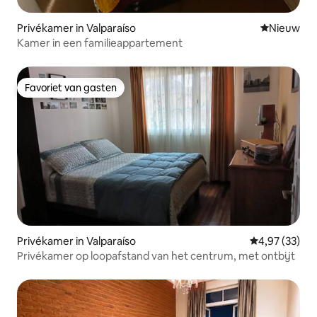
Privékamer in Valparaíso
Nieuwe ac
Nieuw
Kamer in een familieappartement
Favoriet van gasten
Favoriet van gasten
Privékamer in Valparaíso
Gemiddelde be
4,97 (33)
Privékamer op loopafstand van het centrum, met ontbijt