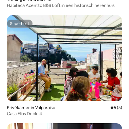
Habiteca Acentto B&B Loft in een historisch herenhuis
Superhost
Superhost
Privékamer in Valparaíso
Gemiddeld
5 (5)
Casa Elias Doble 4