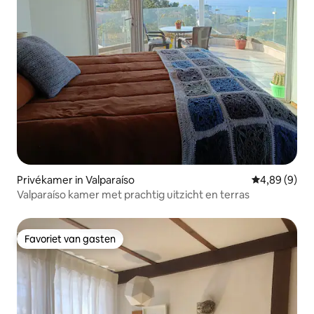
Privékamer in Valparaíso
Gemiddelde b
4,89 (9)
Valparaíso kamer met prachtig uitzicht en terras
Favoriet van gasten
Favoriet van gasten