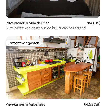
Privékamer in Viña del Mar
Gemiddelde 
4,8 (5)
Suite met twee gasten in de buurt van het strand
Favoriet van gasten
Favoriet van gasten
Privékamer in Valparaíso
Gemiddelde be
4,92 (38)