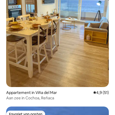
Appartement in Viña del Mar
Gemiddelde b
4,9 (51)
Aan zee in Cochoa, Reñaca
Favoriet van gasten