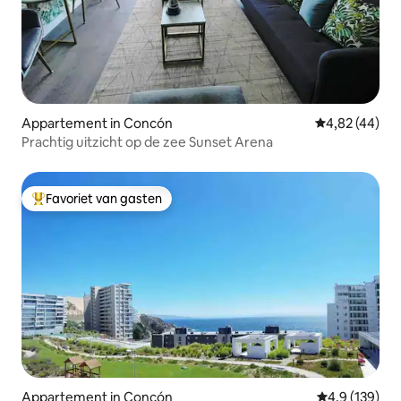
Appartement in Concón
Gemiddelde be
4,82 (44)
Prachtig uitzicht op de zee Sunset Arena
Favoriet van gasten
Topfavoriet van gasten
Appartement in Concón
Gemiddelde be
4,9 (139)