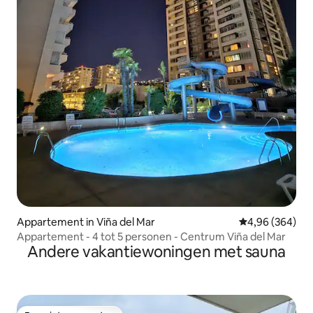
Appartement in Viña del Mar
Gemiddelde beo
4,96 (364)
Appartement - 4 tot 5 personen - Centrum Viña del Mar
Andere vakantiewoningen met sauna