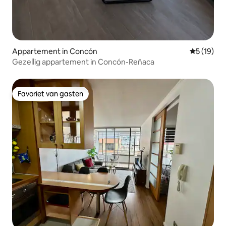
Appartement in Concón
Gemiddelde
5 (19)
Gezellig appartement in Concón-Reñaca
Favoriet van gasten
Favoriet van gasten