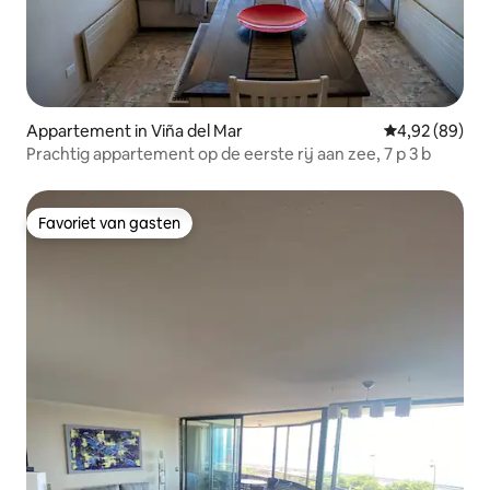
Appartement in Viña del Mar
Gemiddelde be
4,92 (89)
Prachtig appartement op de eerste rij aan zee, 7 p 3 b
Favoriet van gasten
Favoriet van gasten