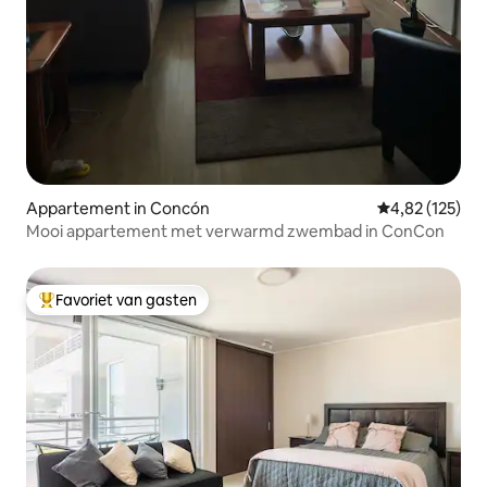
Appartement in Concón
Gemiddelde beo
4,82 (125)
Mooi appartement met verwarmd zwembad in ConCon
Favoriet van gasten
Topfavoriet van gasten