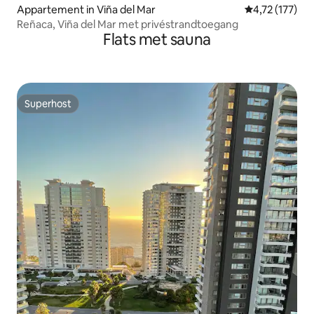
Appartement in Viña del Mar
Gemiddelde beo
4,72 (177)
Reñaca, Viña del Mar met privéstrandtoegang
Flats met sauna
Superhost
Superhost