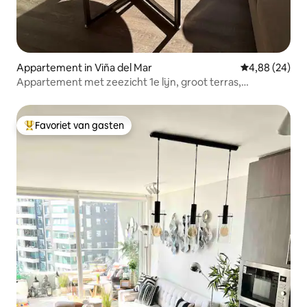
Appartement in Viña del Mar
Gemiddelde be
4,88 (24)
Appartement met zeezicht 1e lijn, groot terras,
parkeerplaats
Favoriet van gasten
Topfavoriet van gasten