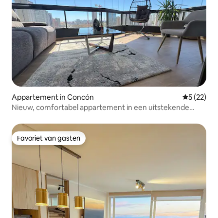
Appartement in Concón
Gemiddelde
5 (22)
Nieuw, comfortabel appartement in een uitstekende
sector van Reñaca
Favoriet van gasten
Favoriet van gasten