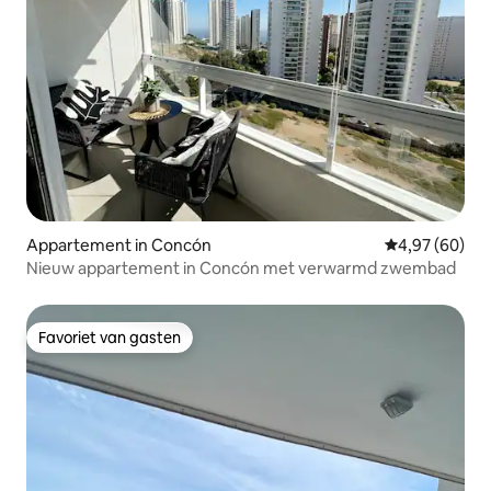
Appartement in Concón
Gemiddelde be
4,97 (60)
Nieuw appartement in Concón met verwarmd zwembad
Favoriet van gasten
Favoriet van gasten