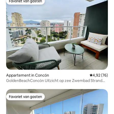
Favoriet van gasten
Favoriet van gasten
Appartement in Concón
Gemiddelde be
4,92 (76)
GoldenBeachConcón Uitzicht op zee Zwembad Strand
Estac
Favoriet van gasten
Favoriet van gasten