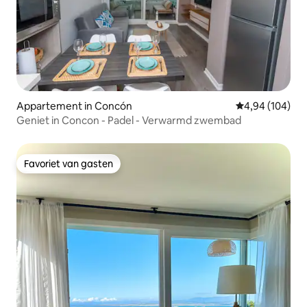
Appartement in Concón
Gemiddelde beo
4,94 (104)
Geniet in Concon - Padel - Verwarmd zwembad
Favoriet van gasten
Favoriet van gasten