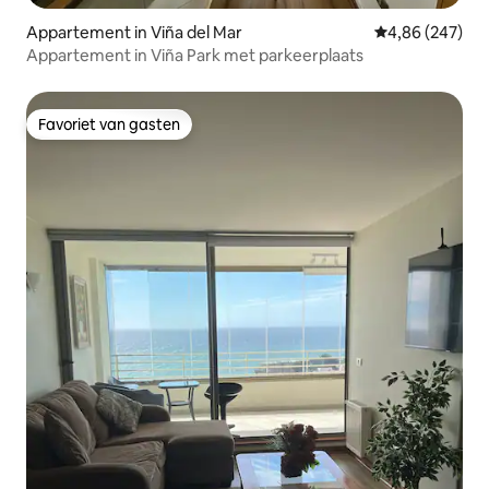
Appartement in Viña del Mar
Gemiddelde beo
4,86 (247)
Appartement in Viña Park met parkeerplaats
Favoriet van gasten
Favoriet van gasten