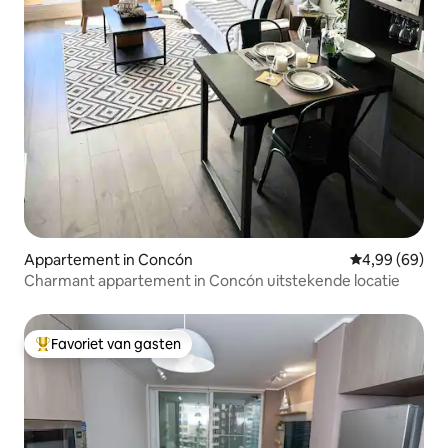
Appartement in Concón
Gemiddelde be
4,99 (69)
Charmant appartement in Concón uitstekende locatie
Favoriet van gasten
Topfavoriet van gasten