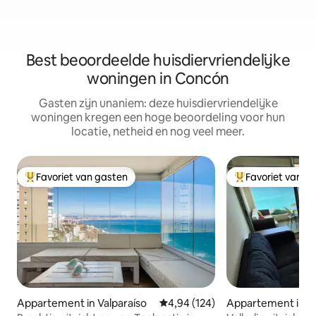
Best beoordeelde huisdiervriendelijke
woningen in Concón
Gasten zijn unaniem: deze huisdiervriendelijke
woningen kregen een hoge beoordeling voor hun
locatie, netheid en nog veel meer.
Favoriet van gasten
Favoriet van g
Topfavoriet van gasten
Topfavoriet van 
Appartement in Valparaíso
Gemiddelde beoordeling van 4,94
4,94 (124)
Appartement in 