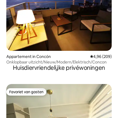
Appartement in Concón
Gemiddelde beo
4,96 (209)
Onklopbaar uitzicht/Nieuw/Modern/Elektrisch/Concon
Huisdiervriendelijke privéwoningen
Favoriet van gasten
Favoriet van gasten