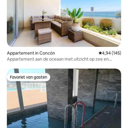
Appartement in Concón
Gemiddelde beo
4,94 (145)
Appartement aan de oceaan met uitzicht op zee en
parkeergelegenheid
Favoriet van gasten
Favoriet van gasten