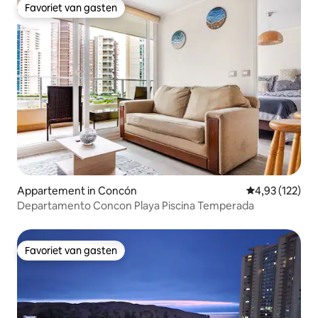
Favoriet van gasten
Favoriet van gasten
Appartement in Concón
Gemiddelde beo
4,93 (122)
Departamento Concon Playa Piscina Temperada
Favoriet van gasten
Favoriet van gasten