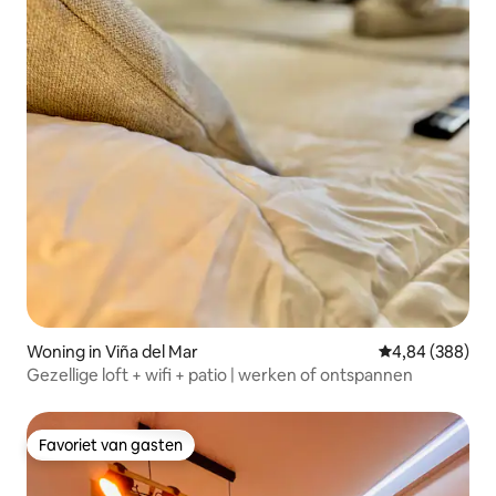
Woning in Viña del Mar
Gemiddelde beo
4,84 (388)
Gezellige loft + wifi + patio | werken of ontspannen
Favoriet van gasten
Favoriet van gasten