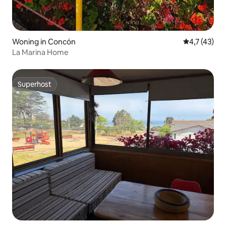
Woning in Concón
Gemiddelde b
4,7 (43)
La Marina Home
Superhost
Superhost