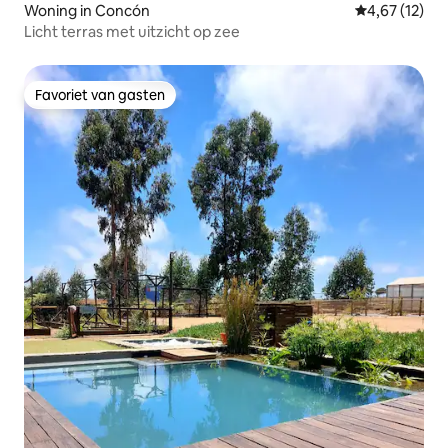
Woning in Concón
Gemiddelde be
4,67 (12)
Licht terras met uitzicht op zee
Favoriet van gasten
Favoriet van gasten