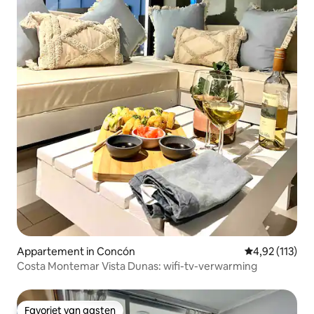
Appartement in Concón
Gemiddelde beo
4,92 (113)
Costa Montemar Vista Dunas: wifi-tv-verwarming
Favoriet van gasten