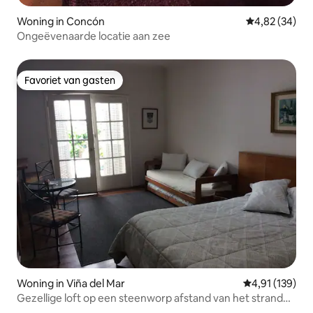
Woning in Concón
Gemiddelde be
4,82 (34)
Ongeëvenaarde locatie aan zee
Favoriet van gasten
Favoriet van gasten
Woning in Viña del Mar
Gemiddelde beo
4,91 (139)
Gezellige loft op een steenworp afstand van het strand
en het casino. Minimaal 2 dagen.