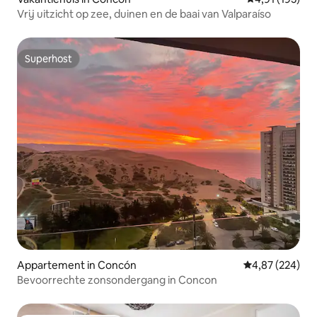
Vrij uitzicht op zee, duinen en de baai van Valparaíso
Superhost
Superhost
Appartement in Concón
Gemiddelde beo
4,87 (224)
Bevoorrechte zonsondergang in Concon