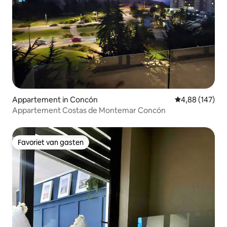
Appartement in Concón
Gemiddelde beo
4,88 (147)
Appartement Costas de Montemar Concón
Favoriet van gasten
Favoriet van gasten