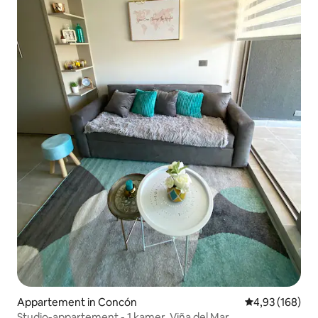
Appartement in Concón
Gemiddelde beo
4,93 (168)
Studio-appartement - 1 kamer, Viña del Mar