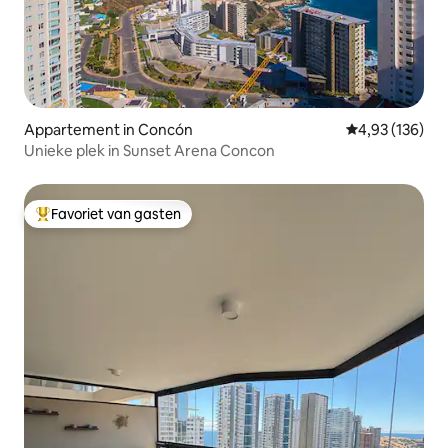
Appartement in Concón
Gemiddelde beo
4,93 (136)
Unieke plek in Sunset Arena Concon
Favoriet van gasten
Topfavoriet van gasten