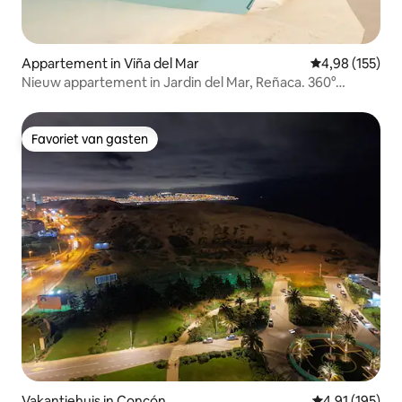
Appartement in Viña del Mar
Gemiddelde beo
4,98 (155)
Nieuw appartement in Jardin del Mar, Reñaca. 360°
uitzicht
Favoriet van gasten
Favoriet van gasten
Vakantiehuis in Concón
Gemiddelde beo
4,91 (195)