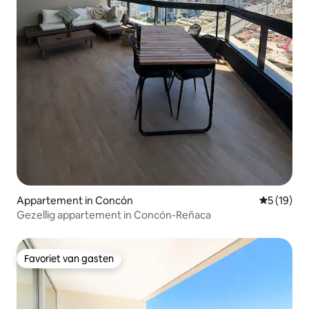
Appartement in Concón
Gemiddelde
5 (19)
Gezellig appartement in Concón-Reñaca
Favoriet van gasten
Favoriet van gasten