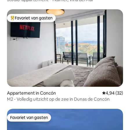
Favoriet van gasten
Topfavoriet van gasten
Appartement in Concón
Gemiddelde be
4,94 (32)
M2 - Volledig uitzicht op de zee in Dunas de Concón
Favoriet van gasten
Favoriet van gasten