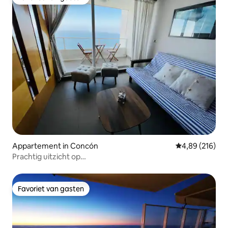
Favoriet van gasten
Appartement in Concón
Gemiddelde beo
4,89 (216)
Prachtig uitzicht op
zee/parkeergelegenheid/zwembad/barbecue
Favoriet van gasten
Favoriet van gasten