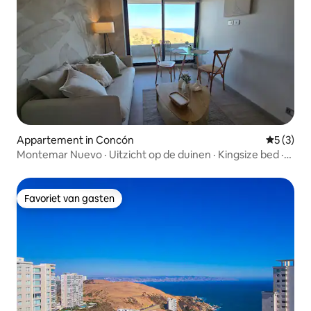
Appartement in Concón
Gemiddeld
5 (3)
Montemar Nuevo · Uitzicht op de duinen · Kingsize bed ·
Parkeren
Favoriet van gasten
Favoriet van gasten