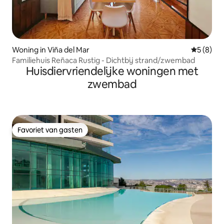
Woning in Viña del Mar
Gemiddeld
5 (8)
Familiehuis Reñaca Rustig - Dichtbij strand/zwembad
Huisdiervriendelijke woningen met
zwembad
Favoriet van gasten
Favoriet van gasten