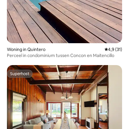
Woning in Quintero
Gemiddelde b
4,9 (31)
Perceel in condominium tussen Concon en Maitencillo
Superhost
Superhost