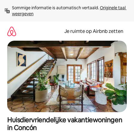
Ga
Sommige informatie is automatisch vertaald. 
Originele taal 
direct
weergeven
naar
inhoud
Je ruimte op Airbnb zetten
Huisdiervriendelijke vakantiewoningen
in Concón