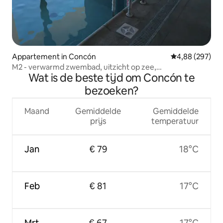
Appartement in Concón
Gemiddelde beo
4,88 (297)
M2 - verwarmd zwembad, uitzicht op zee,
Wat is de beste tijd om Concón te
parkeergelegenheid
bezoeken?
Maand
Gemiddelde
Gemiddelde
prijs
temperatuur
Jan
€ 79
18°C
Feb
€ 81
17°C
Mrt
€ 67
17°C