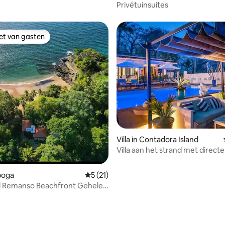
and
Privétuinsuites
iet van gasten
iet van gasten
g van 4,61 uit 5, 18 recensies
Villa in Contadora Island
Villa aan het strand met direct
tot het strand en zwembad
aboga
Gemiddelde beoordeling van 5 uit 5, 21 
5 (21)
El Remanso Beachfront Gehele
dieping