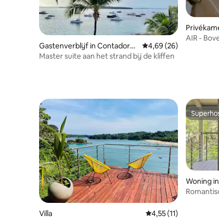
Privékame
AIR - Bov
Gastenverblijf in Contadora I
Gemiddelde beoordeling
4,69 (26)
Elements 
sland
Master suite aan het strand bij de kliffen
Superho
Superho
Woning i
Romantisc
Villa
Gemiddelde beoordelin
4,55 (11)