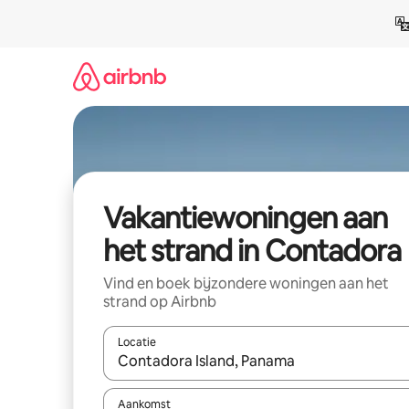
Ga
direct
naar
inhoud
Vakantiewoningen aan
het strand in Contadora
Vind en boek bijzondere woningen aan het
strand op Airbnb
Locatie
Wanneer er suggesties beschikbaar zijn, maak je 
Aankomst