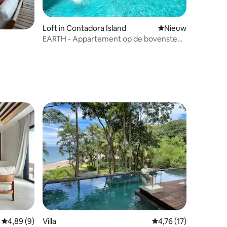
Loft in Contadora Island
Nieuwe accommoda
Nieuw
EARTH - Appartement op de bovenste
verdieping van 4 Elements Contadora
Island
ecensies
Gemiddelde beoordeling van 4,89 uit 5, 9 recensies
4,89 (9)
Villa
Gemiddelde beoordelin
4,76 (17)