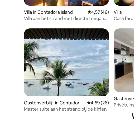
Villa in Contadora Island
Gemiddelde beoordelin
4,57 (46)
Villa
Villa aan het strand met directe toegang
Casa faro 
tot het strand en zwembad
Pearl Isla
Gastenver
Gastenverblijf in Contadora I
Gemiddelde beoordeling
4,69 (26)
and
Privétuin
sland
Master suite aan het strand bij de kliffen