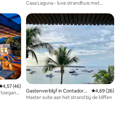
Casa Laguna - luxe strandhuis met
zwembad
Gemiddelde beoordeling van 4,57 uit 5, 46 recensies
4,57 (46)
Gastenverblijf in Contadora I
Gemiddelde beoordelin
4,69 (26)
e toegang
sland
Master suite aan het strand bij de kliffen
recensies