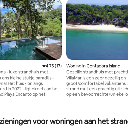
Gemiddelde beoordeling van 4,76 uit 5, 17 
4,76 (17)
Woning in Contadora Island
na - luxe strandhuis met
Gezellig strandhuis met prachti
d
op zee
ons kleine stukje paradijs -
VillaMar is een zeer gezellig en
- onlangs
groot/comfortabel vakantiehui
d in 2022 - ligt direct aan het
strand met een prachtig uitzic
nd Playa Encanto op het
op een bevoorrechte/unieke lo
 eiland Saboga, Las Perlas
directe privétoegang tot het s
Contadora Island (Playa Cazique
embad en jacuzzi, meerdere
Islands. (GRATIS vroeg inchecken (10.00
 en een prachtig uitzicht op het
uur) en laat uitchecken (14.30 u
zieningen voor woningen aan het stra
e zonsondergang. Het open
mogelijk / beschikbaar!) Het is perfect
is biedt 3
voor gezinnen, koppels of gro