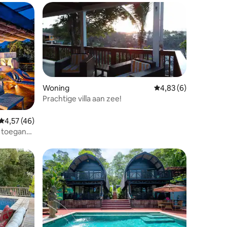
Woning
Gemiddelde beoordeli
4,83 (6)
Prachtige villa aan zee!
recensies
Gemiddelde beoordeling van 4,57 uit 5, 46 recensies
4,57 (46)
e toegang