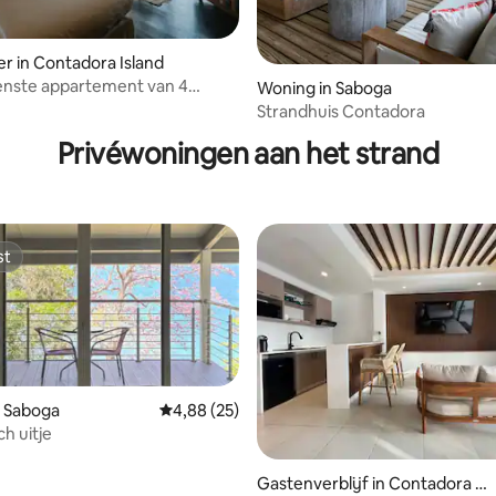
r in Contadora Island
enste appartement van 4
Woning in Saboga
 van 4,69 uit 5, 26 recensies
- Contadora Island
Strandhuis Contadora
Privéwoningen aan het strand
st
st
n Saboga
Gemiddelde beoordeling van 4,88 uit 5, 25 r
4,88 (25)
h uitje
g van 4,55 uit 5, 11 recensies
Gastenverblijf in Contadora Isl