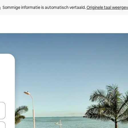
Sommige informatie is automatisch vertaald. 
Originele taal weerge
een keuze met je de pijltjestoetsen omhoog en omlaag, óf door te tik