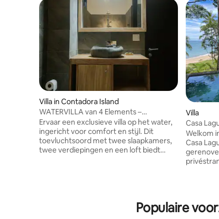
Villa in Contadora Island
WATERVILLA van 4 Elements –
Villa
Contadora-eiland
Ervaar een exclusieve villa op het water,
Casa Lagu
ingericht voor comfort en stijl. Dit
zwemba
Welkom in 
toevluchtsoord met twee slaapkamers,
Casa Laguna! Het huis 
twee verdiepingen en een loft biedt
gerenoveer
ruime woon- en eetruimtes,
privéstra
privéterrassen, een zwembad en een
prachtige
jacuzzi. Geniet vanuit elke kamer van
Eilanden. Het huis beschikt over een
een adembenemend uitzicht op de Stille
groot zw
Oceaan. Het interieur combineert
terrassen
Populaire voor
Balinese kunst met moderne
strand en d
technologie, waaronder snelle wifi en
concepthu