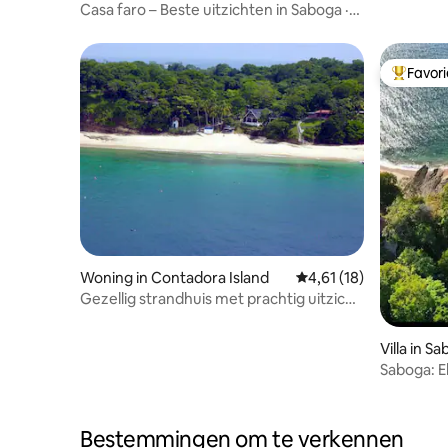
Casa faro – Beste uitzichten in Saboga ·
Pearl Islands
Favor
Topfavor
Woning in Contadora Island
Gemiddelde beoordelin
4,61 (18)
Gezellig strandhuis met prachtig uitzicht
op zee
Villa in S
Saboga: 
Bovenver
Bestemmingen om te verkennen