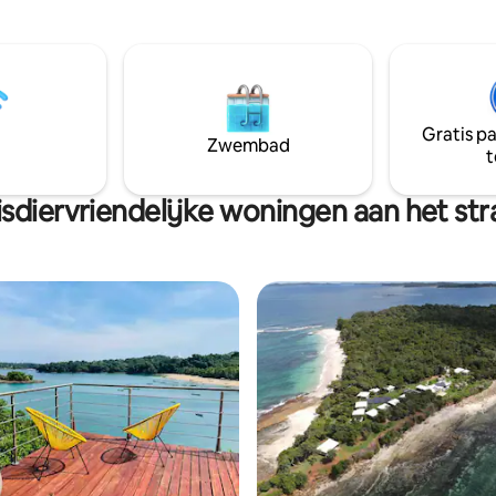
oonskamers en een
mensen die op zoek zijn naar e
er met twee aparte bedden,
afgelegen plek om te vertragen
met eigen badkamer en een
laden en weg te komen van alle
oonkamer en keuken. Het
van hun dagelijks leven. Bultr
t zijn de buitenruimtes, de
juli-okt.
imte en de toegang tot het
Gratis p
Zwembad
t
sdiervriendelijke woningen aan het st