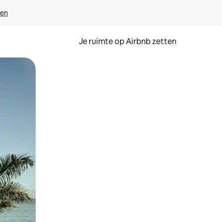
ven
Je ruimte op Airbnb zetten
ken of swipen.