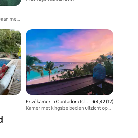
recensies
ceaan met
ecensies
Privékamer in Contadora Islan
Gemiddelde beoordelin
4,42 (12)
d
Kamer met kingsize bed en uitzicht op
de oceaan en het zwembad
d