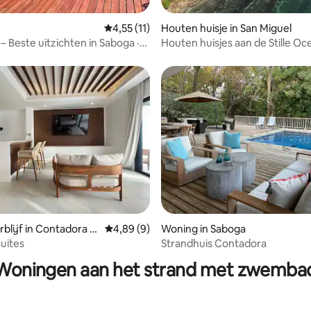
g van 4,57 uit 5, 46 recensies
Gemiddelde beoordeling van 4,55 uit 5, 11 
4,55 (11)
Houten huisje in San Miguel
– Beste uitzichten in Saboga ·
Houten huisjes aan de Stille O
nds
uitzicht op zee
blijf in Contadora Isl
Gemiddelde beoordeling van 4,89 uit 5, 9 r
4,89 (9)
Woning in Saboga
 van 4,69 uit 5, 26 recensies
suites
Strandhuis Contadora
Woningen aan het strand met zwemba