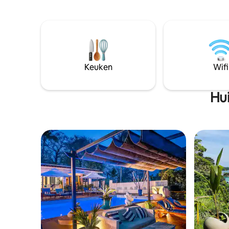
eersteklas entertainment. Met een
tweepers
complete keuken, badkamers in spa-stijl
slaapkam
en 24-uursbutlerservice biedt het
allemaal 
comfortabel plaats aan maximaal zeven
royale w
gasten. Perfect voor groepen van
hoogtepun
slechts 7 personen.
fitnessru
strand.
Keuken
Wifi
Hui