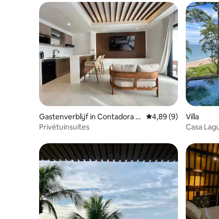
Gastenverblijf in Contadora Isl
Gemiddelde beoordelin
4,89 (9)
Villa
and
Privétuinsuites
Casa Lagu
zwemba