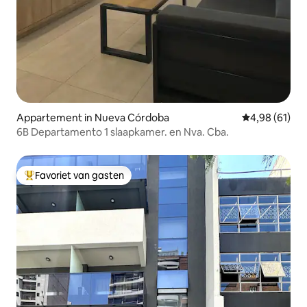
Appartement in Nueva Córdoba
Gemiddelde be
4,98 (61)
6B Departamento 1 slaapkamer. en Nva. Cba.
Favoriet van gasten
Topfavoriet van gasten