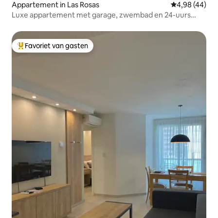
Appartement in Las Rosas
Gemiddelde be
4,98 (44)
Luxe appartement met garage, zwembad en 24-uurs
beveiliging
Favoriet van gasten
Topfavoriet van gasten