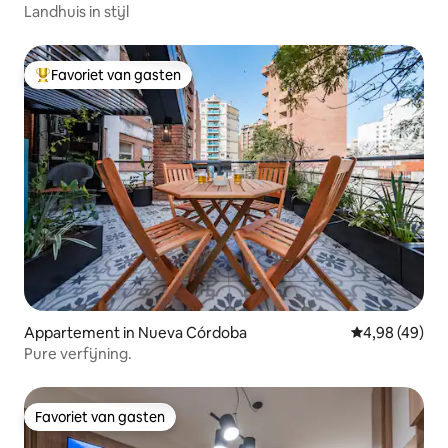
Landhuis in stijl
Favoriet van gasten
Topfavoriet van gasten
Appartement in Nueva Córdoba
Gemiddelde be
4,98 (49)
Pure verfijning.
Favoriet van gasten
Favoriet van gasten