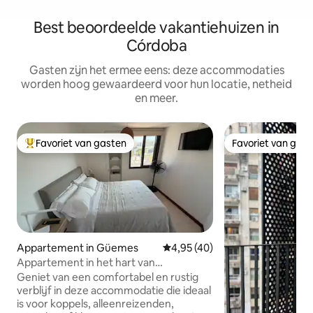
Best beoordeelde vakantiehuizen in
Córdoba
Gasten zijn het ermee eens: deze accommodaties
worden hoog gewaardeerd voor hun locatie, netheid
en meer.
Favoriet van gasten
Favoriet van gas
Topfavoriet van gasten
Favoriet van gas
Appartement in Güemes
Gemiddelde beoordeling van 4,9
4,95 (40)
Appartement in het hart van
Guemes/Patio Olmos op loopafstand
Geniet van een comfortabel en rustig
verblijf in deze accommodatie die ideaal
is voor koppels, alleenreizenden,