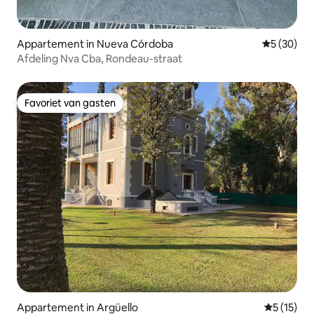
Appartement in Nueva Córdoba
Gemiddelde
5 (30)
Afdeling Nva Cba, Rondeau-straat
Favoriet van gasten
Favoriet van gasten
Appartement in Argüello
Gemiddelde
5 (15)