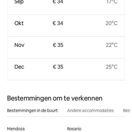
Sep
€ 34
17°C
Okt
€ 34
20°C
Nov
€ 35
22°C
Dec
€ 35
25°C
Bestemmingen om te verkennen
Bestemmingen in de buurt
Andere accommodaties
Best
Mendoza
Rosario