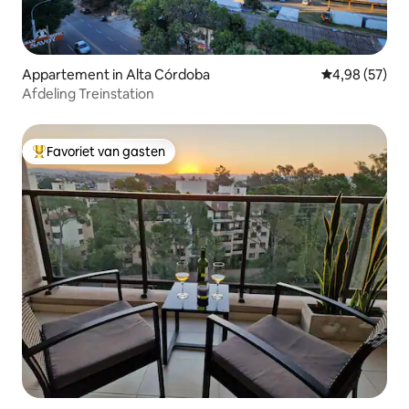
Appartement in Alta Córdoba
Gemiddelde be
4,98 (57)
Afdeling Treinstation
Favoriet van gasten
Topfavoriet van gasten