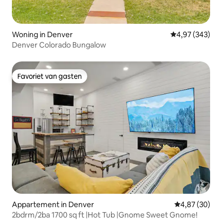
Woning in Denver
Gemiddelde beo
4,97 (343)
Denver Colorado Bungalow
Favoriet van gasten
Favoriet van gasten
Appartement in Denver
Gemiddelde be
4,87 (30)
2bdrm/2ba 1700 sq ft |Hot Tub |Gnome Sweet Gnome!