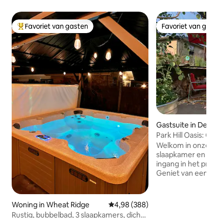
Favoriet van gasten
Favoriet van gas
Topfavoriet van gasten
Favoriet van gas
Gastsuite in Denv
Park Hill Oasis: C
toevluchtsoord in
Welkom in onze pr
slaapkamer en 1 
ingang in het prach
Geniet van een ge
een rustige afgel
kitchenette, door
en toegang tot e
Woning in Wheat Ridge
Gemiddelde beoordeling van 4,98
4,98 (388)
droger. Slechts 2
Rustig, bubbelbad, 3 slaapkamers, dicht