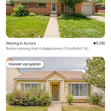
Woning in Aurora
Gemiddelde
5 (18)
Ruime woning met 4 slaapkamers | Pooltafel | 14
slaapplaatsen | Dicht bij DIA
Favoriet van gasten
Favoriet van gasten