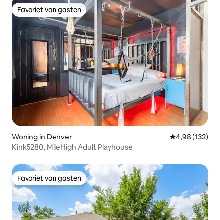
Favoriet van gasten
Favoriet van gasten
Woning in Denver
Gemiddelde beo
4,98 (132)
Kink5280, MileHigh Adult Playhouse
Favoriet van gasten
Favoriet van gasten