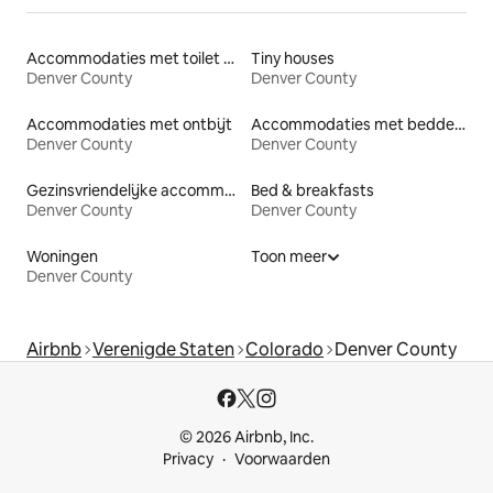
Accommodaties met toilet op toegankelijke hoogte
Tiny houses
Denver County
Denver County
Accommodaties met ontbijt
Accommodaties met bedden op toegankelijke hoogte
Denver County
Denver County
Gezinsvriendelijke accommodaties
Bed & breakfasts
Denver County
Denver County
Woningen
Toon meer
Denver County
Airbnb
Verenigde Staten
Colorado
Denver County
© 2026 Airbnb, Inc.
Privacy
Voorwaarden