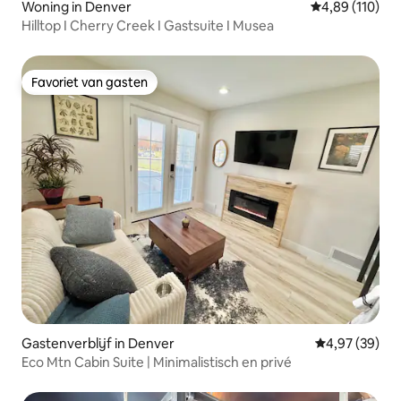
Woning in Denver
Gemiddelde beo
4,89 (110)
Hilltop I Cherry Creek I Gastsuite I Musea
Favoriet van gasten
Favoriet van gasten
Gastenverblijf in Denver
Gemiddelde be
4,97 (39)
Eco Mtn Cabin Suite | Minimalistisch en privé