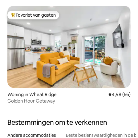
Favoriet van gasten
Topfavoriet van gasten
Woning in Wheat Ridge
Gemiddelde be
4,98 (56)
Golden Hour Getaway
Bestemmingen om te verkennen
Andere accommodaties
Beste bezienswaardigheden in de b