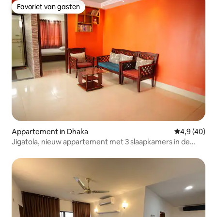
Favoriet van gasten
Favoriet van gasten
Appartement in Dhaka
Gemiddelde b
4,9 (40)
Jigatola, nieuw appartement met 3 slaapkamers in de
buurt van Dhanmondi | 3 airconditionings, ligbad