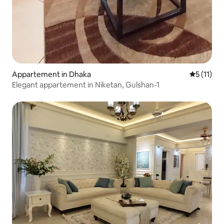
Appartement in Dhaka
Gemiddeld
5 (11)
Elegant appartement in Niketan, Gulshan-1