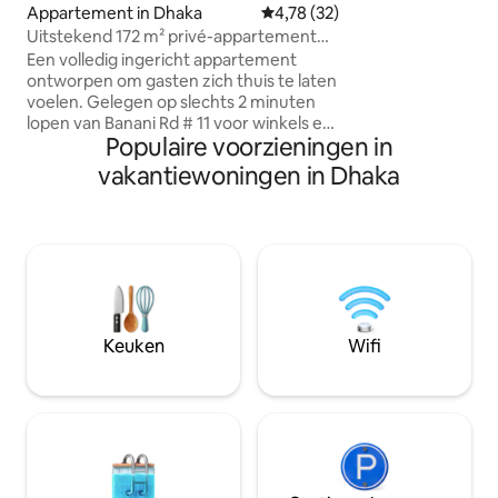
voorzieningen zoal
Appartement in Dhaka
Gemiddelde beoordeling van 4,7
4,78 (32)
airconditioning in
Uitstekend 172 m² privé-appartement
als de woonkamer
@Banani
Een volledig ingericht appartement
Gelegen naast de
ontworpen om gasten zich thuis te laten
outlet en op loop
voelen. Gelegen op slechts 2 minuten
levensmiddelenwin
lopen van Banani Rd # 11 voor winkels en
voor rustig lezen,
Populaire voorzieningen in
eetgelegenheden. Ook 5 minuten naar
gewoon ontspann
Banani Super Market, moskee,
vakantiewoningen in Dhaka
twee p
restaurants, supermarkt, enz. We zijn
omgeven door Gulshan, Baridhara, de
internationale luchthaven en de nieuw
gebouwde verhoogde snelweg -
waardoor het erg handig is voor een
gast om te verhuizen voor dagelijkse
benodigdheden. Ons appartement op
de 4e verdieping is zonder LIFT, maar de
Keuken
Wifi
trap is breed en comfortabel. Dit is een
volledig privé-appartement zonder te
delen.