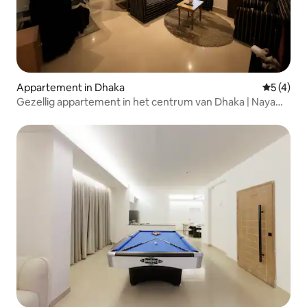
Appartement in Dhaka
Gemiddeld
5 (4)
Gezellig appartement in het centrum van Dhaka | Naya
Paltan | Wifi + airco