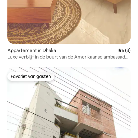
Appartement in Dhaka
Gemiddeld
5 (3)
Luxe verblijf in de buurt van de Amerikaanse ambassade |
Zwembad | Snelle wifi
Favoriet van gasten
Favoriet van gasten