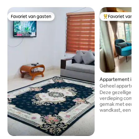
Favoriet van gasten
Favoriet van g
Favoriet van gasten
Topfavoriet van 
Appartement in D
Geheel appartemen
1
Deze gezellige wo
verdieping combi
gemak met een lic
wandkast, een zit
gebedsruimte, ee
eethoek. De keuke
koelkast, oven en
voor eenvoudig wo