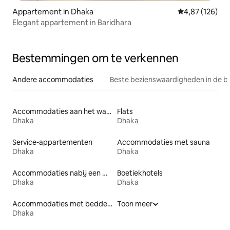
Appartement in Dhaka
Gemiddelde beo
4,87 (126)
Elegant appartement in Baridhara
Bestemmingen om te verkennen
Andere accommodaties
Beste bezienswaardigheden in de b
Accommodaties aan het water
Flats
Dhaka
Dhaka
Service-appartementen
Accommodaties met sauna
Dhaka
Dhaka
Accommodaties nabij een meer
Boetiekhotels
Dhaka
Dhaka
Accommodaties met bedden op toegankelijke hoogte
Toon meer
Dhaka