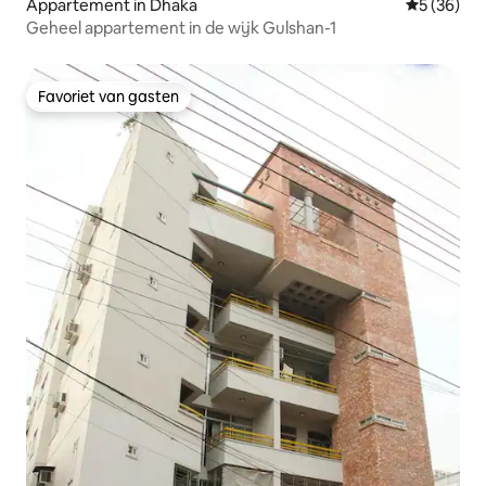
Appartement in Dhaka
Gemiddelde
5 (36)
Geheel appartement in de wijk Gulshan-1
Favoriet van gasten
Favoriet van gasten