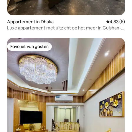
Appartement in Dhaka
Gemiddelde b
4,83 (6)
Luxe appartement met uitzicht op het meer in Gulshan-1,
325 m²
Favoriet van gasten
Favoriet van gasten