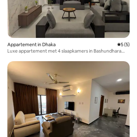
Appartement in Dhaka
Gemiddeld
5 (5)
Luxe appartement met 4 slaapkamers in Bashundhara
R/A