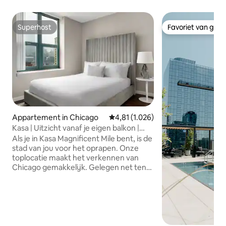
Superhost
Favoriet van gas
Superhost
Favoriet van gas
Appartement in Chicago
Gemiddelde beoordeling van 4,81 u
4,81 (1.026)
Kasa | Uitzicht vanaf je eigen balkon |
Chicago
Als je in Kasa Magnificent Mile bent, is de
stad van jou voor het oprapen. Onze
toplocatie maakt het verkennen van
Chicago gemakkelijk. Gelegen net ten
noorden van het centrum van Chicago,
bevind je je op een steenworp afstand
van Oak Street Beach, op een korte
wandeling van Michigan Avenue en
Millennium Park. Met fantastische
voorzieningen zijn onze appartementen