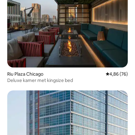
Riu Plaza Chicago
Gemiddelde be
4,86 (76)
Deluxe kamer met kingsize bed