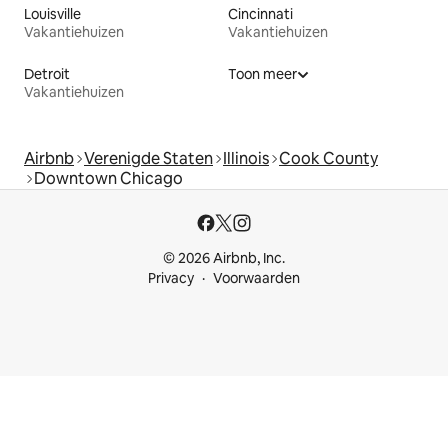
Louisville
Cincinnati
Vakantiehuizen
Vakantiehuizen
Detroit
Toon meer
Vakantiehuizen
Airbnb
Verenigde Staten
Illinois
Cook County
Downtown Chicago
© 2026 Airbnb, Inc.
Privacy
Voorwaarden