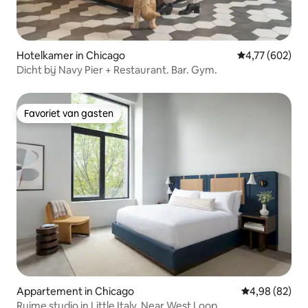
Hotelkamer in Chicago
Gemiddelde beo
4,77 (602)
Dicht bij Navy Pier + Restaurant. Bar. Gym.
Favoriet van gasten
Favoriet van gasten
Appartement in Chicago
Gemiddelde be
4,98 (82)
Ruime studio in Little Italy, Near West Loop