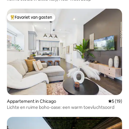
Favoriet van gasten
Topfavoriet van gasten
Appartement in Chicago
Gemiddelde
5 (19)
Lichte en ruime boho-oase: een warm toevluchtsoord