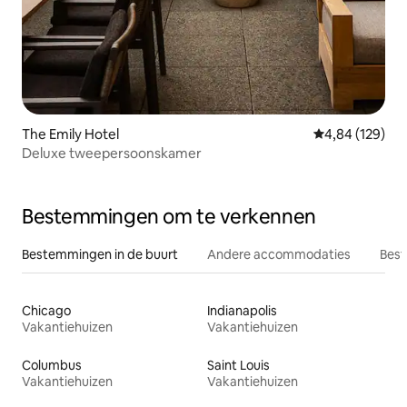
The Emily Hotel
Gemiddelde beo
4,84 (129)
Deluxe tweepersoonskamer
Bestemmingen om te verkennen
Bestemmingen in de buurt
Andere accommodaties
Best
Chicago
Indianapolis
Vakantiehuizen
Vakantiehuizen
Columbus
Saint Louis
Vakantiehuizen
Vakantiehuizen