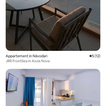
Appartement in Năvodari
Gemiddelde
5 (12)
JRR FrontSea in Axxis Nova