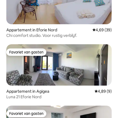
Appartement in Eforie Nord
Gemiddelde be
4,69 (39)
Chi comfort studio. Voor rustig verblijf.
Favoriet van gasten
Favoriet van gasten
Appartement in Agigea
Gemiddelde b
4,89 (9)
Luna 21 Eforie Nord
Favoriet van gasten
Favoriet van gasten