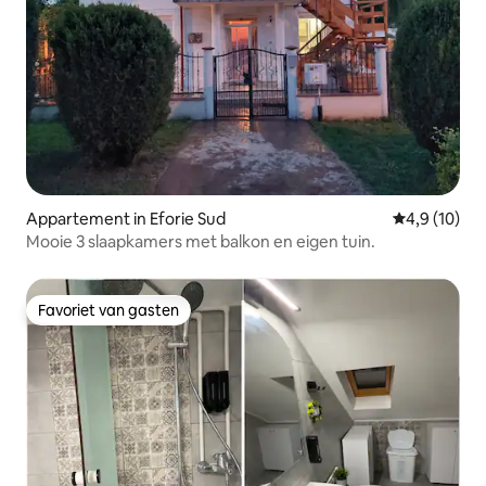
Appartement in Eforie Sud
Gemiddelde b
4,9 (10)
Mooie 3 slaapkamers met balkon en eigen tuin.
Favoriet van gasten
Favoriet van gasten