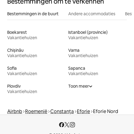
Bestemmingen om te verkennen
Bestemmingen in de buurt
Andere accommodaties
Best
Boekarest
Istanboel (provincie)
Vakantiehuizen
Vakantiehuizen
Chișinău
Varna
Vakantiehuizen
Vakantiehuizen
Sofia
Sapanca
Vakantiehuizen
Vakantiehuizen
Plovdiv
Toon meer
Vakantiehuizen
Airbnb
Roemenië
Constanța
Eforie
Eforie Nord