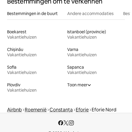
Bestemmingen om te verkennen
Bestemmingen in de buurt
Andere accommodaties
Best
Boekarest
Istanboel (provincie)
Vakantiehuizen
Vakantiehuizen
Chișinău
Varna
Vakantiehuizen
Vakantiehuizen
Sofia
Sapanca
Vakantiehuizen
Vakantiehuizen
Plovdiv
Toon meer
Vakantiehuizen
Airbnb
Roemenië
Constanța
Eforie
Eforie Nord