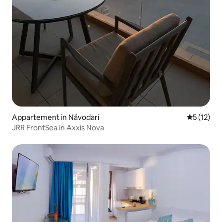
Appartement in Năvodari
Gemiddelde
5 (12)
JRR FrontSea in Axxis Nova