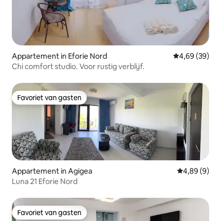
Appartement in Eforie Nord
Gemiddelde be
4,69 (39)
Chi comfort studio. Voor rustig verblijf.
Favoriet van gasten
Favoriet van gasten
Appartement in Agigea
Gemiddelde b
4,89 (9)
Luna 21 Eforie Nord
Favoriet van gasten
Favoriet van gasten