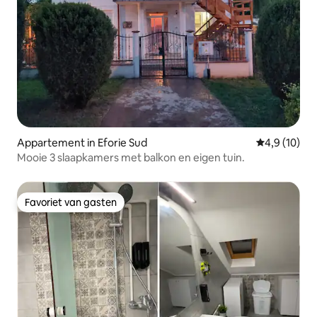
Appartement in Eforie Sud
Gemiddelde b
4,9 (10)
Mooie 3 slaapkamers met balkon en eigen tuin.
Favoriet van gasten
Favoriet van gasten