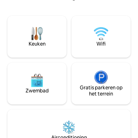
natuurliefhebbers
zones, een zwembad en rustige ruimtes
die stilte of klim
om te ontspannen en betekenisvolle
hebben. Zwemba
momenten te delen Perfect voor gasten
adembenemend uit
die op zoek zijn naar privacy, comfort en
moderne gemakke
een ontspannen sfeer Privé-
DE VOLLEDIGE BE
familiebijeenkomsten kunnen worden
VOORDAT JE RESE
overwogen met voorafgaande
Keuken
Wifi
toestemming. Elke aanvullende activiteit
moet vóór het reserveren worden
gemeld
Gratis parkeren op
Zwembad
het terrein
Airconditioning