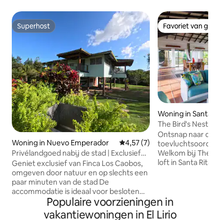
Superhost
Favoriet van gas
Superhost
Favoriet van gas
Woning in Santa Ri
The Bird's Nest in
Ontsnap naar de 
Woning in Nuevo Emperador
Gemiddelde beoordeling van 4,
4,57 (7)
toevluchtsoord vo
Privélandgoed nabij de stad | Exclusief
Welkom bij The Bi
gebruik
loft in Santa Rita 
Geniet exclusief van Finca Los Caobos,
minuten van de st
omgeven door natuur en op slechts een
ligt in de bergen 
paar minuten van de stad De
adembenemend uit
accommodatie is ideaal voor besloten
Populaire voorzieningen in
bries en de geluid
familiebijeenkomsten, intieme feesten
regen en vogels. Slaap met deuren
en speciale bijeenkomsten en beschikt
vakantiewoningen in El Lirio
open, geen airco. 
over 3 slaapkamers, ruime groene