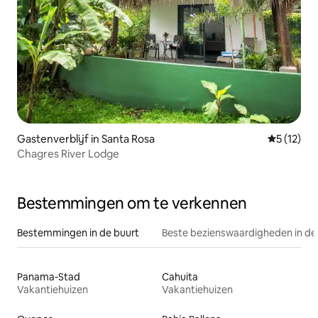
Gastenverblijf in Santa Rosa
Gemiddelde
5 (12)
Chagres River Lodge
Bestemmingen om te verkennen
Bestemmingen in de buurt
Beste bezienswaardigheden in de
Panama-Stad
Cahuita
Vakantiehuizen
Vakantiehuizen