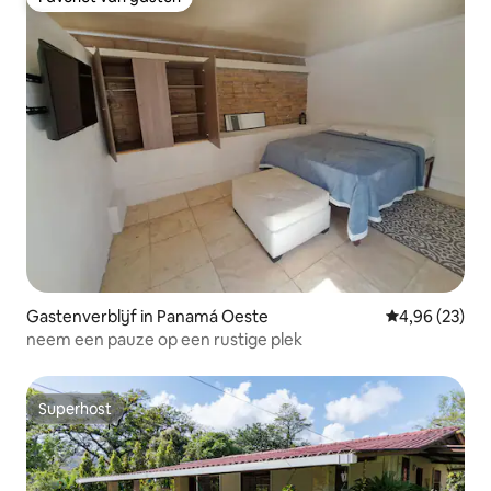
Favoriet van gasten
Gastenverblijf in Panamá Oeste
Gemiddelde be
4,96 (23)
neem een pauze op een rustige plek
Superhost
Superhost