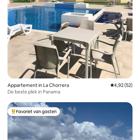
Appartement in La Chorrera
Gemiddelde be
4,92 (52)
De beste plek in Panama
Favoriet van gasten
Topfavoriet van gasten