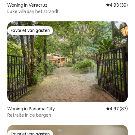
Woning in Veracruz
Gemiddelde be
4,93 (30)
Luxe villa aan het strand!
Favoriet van gasten
Favoriet van gasten
Woning in Panama City
Gemiddelde be
4,97 (87)
Retraite in de bergen
Favoriet van gasten