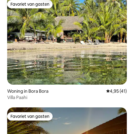
Favoriet van gasten
Favoriet van gasten
Woning in Bora Bora
Gemiddelde be
4,95 (41)
Villa Paahi
Favoriet van gasten
Favoriet van gasten