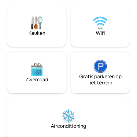
passaatwind en m
vanaf het dok van Haamene. Winkel op
onvergetelijk. Een
2 km afstand. Snackbar op 800 m
hoogtepunten is 
afstand. Autoverhuur: Prijs 7.500 XPF
privé infinity poo
per dag. Ontbijt 2.500 XPF. Diner 3.500
wateroppervlak o
XPF per dag per persoon. Mauruuru
van de lagune bij het ui
Keuken
Wifi
paradijs!
Gratis parkeren op
Zwembad
het terrein
Airconditioning