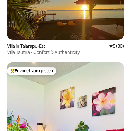
Villa in Taiarapu-Est
Gemiddelde
5 (30)
Villa Tautira - Confort & Authenticity
Favoriet van gasten
Topfavoriet van gasten