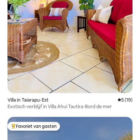
Villa in Taiarapu-Est
Gemiddelde
5 (19)
Exotisch verblijf in Villa Ahui Tautira-Bord de mer
Favoriet van gasten
Topfavoriet van gasten