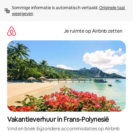
Ga
Sommige informatie is automatisch vertaald. 
Originele taal 
direct
weergeven
naar
inhoud
Je ruimte op Airbnb zetten
Vakantieverhuur in Frans-Polynesië
Vind en boek bijzondere accommodaties op Airbnb