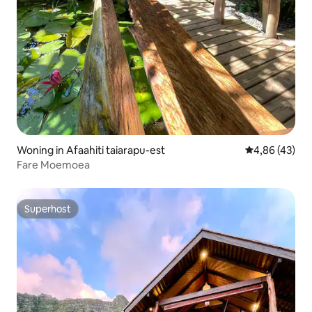
Woning in Afaahiti taiarapu-est
Gemiddelde be
4,86 (43)
Fare Moemoea
Superhost
Superhost