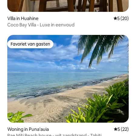
Villa in Huahine
Gemiddelde
5 (20)
Coco Bay Villa - Luxe in eenvoud
Favoriet van gasten
Favoriet van gasten
Woning in Puna'auia
Gemiddelde
5 (22)
Pae Miti Beach house - wit zandstrand - Tahiti