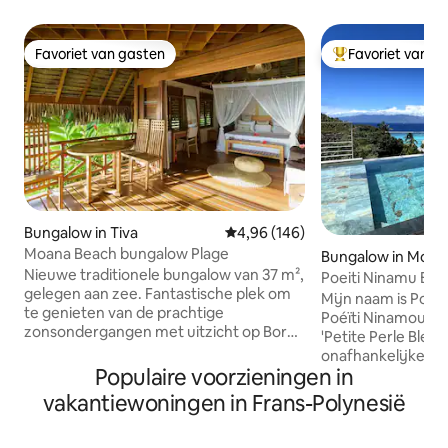
Favoriet van gasten
Favoriet van g
Favoriet van gasten
Topfavoriet van 
Bungalow in Tiva
Gemiddelde beoordeling van 4,96
4,96 (146)
Moana Beach bungalow Plage
Bungalow in Moor
Nieuwe traditionele bungalow van 37 m²,
Poeiti Ninamu Bu
gelegen aan zee. Fantastische plek om
Uitzonderlijk uitzi
Mijn naam is Poeï
te genieten van de prachtige
Poéïti Ninamou), w
zonsondergangen met uitzicht op Bora
'Petite Perle Bleue
Bora. Koraalrif direct aan de overkant
onafhankelijke bu
van de straat om te snorkelen. Rustige
Populaire voorzieningen in
een luxe residenti
plek. Overboekingen: Gratis vanaf het
berg, een buitengewoon uitzicht op de
vakantiewoningen in Frans-Polynesië
dok van Hatupa/Tapuamu. 2000 XPF
lagune, de oceaan e
vanaf de aanlegsteiger van
word regelmatig 
Vaitoare/Faaaha/Poutoru. 1000 XPF