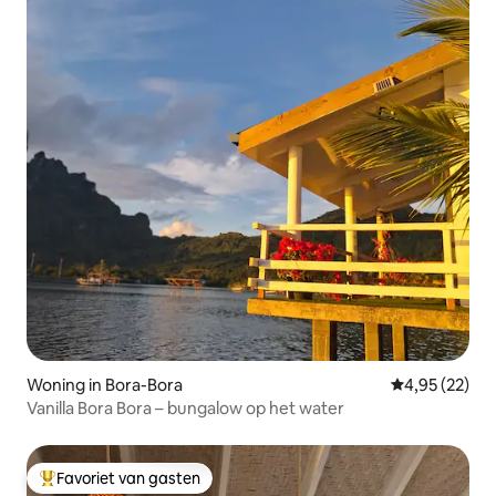
Woning in Bora-Bora
Gemiddelde be
4,95 (22)
Vanilla Bora Bora – bungalow op het water
Favoriet van gasten
Topfavoriet van gasten