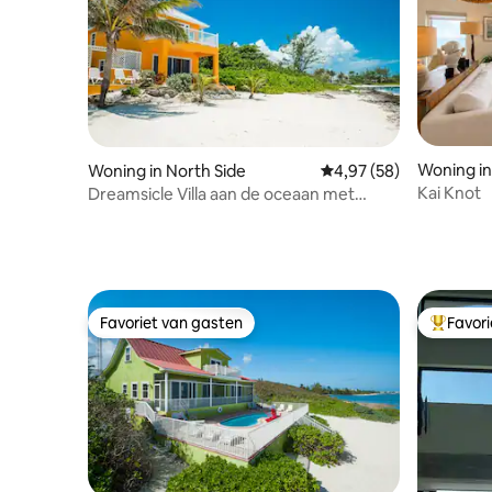
Woning in
Woning in North Side
Gemiddelde beoordeling
4,97 (58)
Kai Knot
Dreamsicle Villa aan de oceaan met
buitenwoonkamer
Favoriet van gasten
Favor
Favoriet van gasten
Topfavor