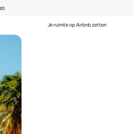
ven
Je ruimte op Airbnb zetten
ken of swipen.