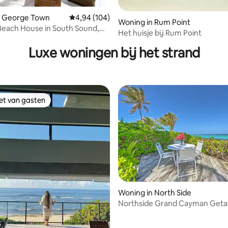
ing van 5 uit 5, 29 recensies
n George Town
Gemiddelde beoordeling van 4,94 uit 5, 104 r
4,94 (104)
Woning in Rum Point
Beach House in South Sound,
Het huisje bij Rum Point
Town
Luxe woningen bij het strand
iet van gasten
iet van gasten
g van 4,77 uit 5, 26 recensies
Woning in North Side
Northside Grand Cayman Get
privéstrand!