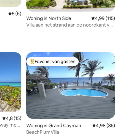
ecensies
Gemiddelde beoordeling van 5 uit 5, 6 recensies
5 (6)
Woning in North Side
Gemiddelde beoordeling
4,99 (115)
Villa aan het strand aan de noordkant van
Grand Cayman
Favoriet van gasten
Topfavoriet van gasten
Gemiddelde beoordeling van 4,8 uit 5, 15 recensies
4,8 (15)
away met
Woning in Grand Cayman
Gemiddelde beoordelin
4,98 (85)
BeachPlumVilla