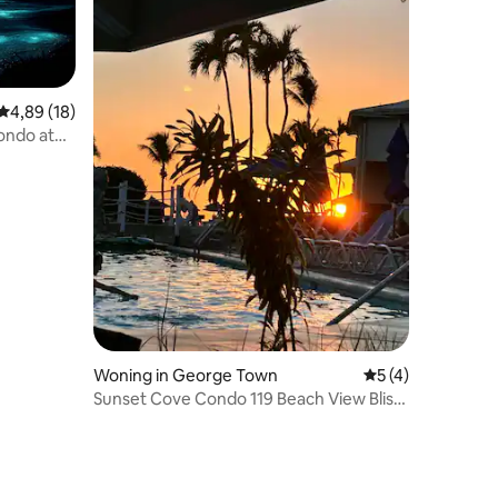
Gemiddelde beoordeling van 4,89 uit 5, 18 recensies
4,89 (18)
ondo at
Woning in George Town
Gemiddelde beoord
5 (4)
Sunset Cove Condo 119 Beach View Bliss-
2-slaapkamer