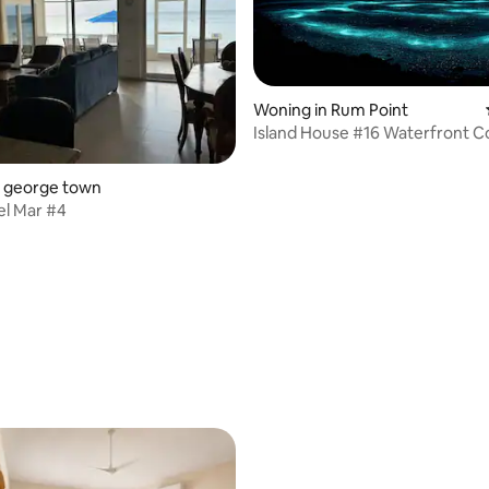
Woning in Rum Point
eling van 5 uit 5, 3 recensies
Island House #16 Waterfront C
Rum Point
n george town
el Mar #4