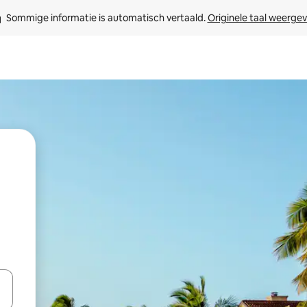
Sommige informatie is automatisch vertaald. 
Originele taal weerge
een keuze met je de pijltjestoetsen omhoog en omlaag, óf door te tik