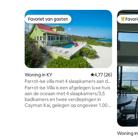
Favoriet van gasten
Favor
Favoriet van gasten
Topfavor
Woning in KY
Gemiddelde beoordelin
4,77 (26)
Parrot‑ise villa met 4 slaapkamers aan de
oceaan - Zwembad en tiki-bar
Parrot‑ise Villa is een afgelegen luxe huis
aan de oceaan met 4 slaapkamers/3,5
badkamers en twee verdiepingen in
Cayman Kai, gelegen op ongeveer 1.000
voet van Rum Point Drive voor
uitzonderlijke privacy. De accommodatie
is volledig voorzien van airconditioning
en ligt aan 30 meter wit zandstrand. Het
Woning i
beschikt over een privézwembad, een