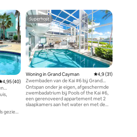
Woning i
Superhost
Favorie
Superhost
Favorie
Charmant
Rum Poin
Dragon's 
gerenove
en 2 bad
Point da
combine
Het bied
zes volw
peuter), 
Woning in Grand Cayman
Gemiddelde beoordeli
4,9 (31)
volledig
Zwembaden van de Kai #6 bij Grand
Gemiddelde beoordeling van 4,95 uit 5, 40 recensies
4,95 (40)
patio me
Cayman Villas
Ontspan onder je eigen, afgeschermde
passaatw
en
zwembadatrium bij Pools of the Kai #6,
bovenlig
uis,
een gerenoveerd appartement met 2
40-ft dok
slaapkamers aan het water en met de
loopafst
sfeer van het eiland. Dit tropische
restauran
s gezien
toevluchtsoord biedt een privézwembad
ontspann
n
met een prachtig uitzicht op het water,
perfect voor stellen of gezinnen die op
ecensies
zoek zijn naar een rustig uitstapje.
 Villas.