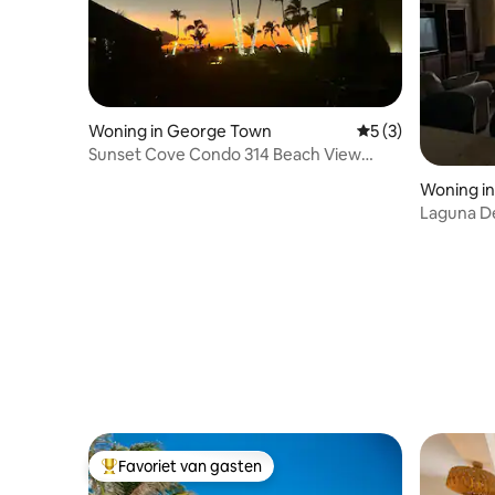
Woning in George Town
Gemiddelde beoord
5 (3)
Sunset Cove Condo 314 Beach View
Bliss-2-slaapkamer
Woning i
Laguna D
Favoriet van gasten
Topfavoriet van gasten