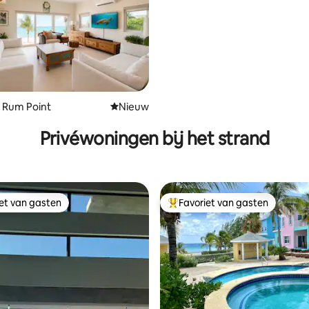
 Rum Point
Nieuwe accommodatie
Nieuw
 van 4,97 uit 5, 58 recensies
Privéwoningen bij het strand
iet van gasten
Favoriet van gasten
iet van gasten
Topfavoriet van gasten