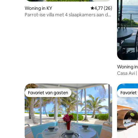
Woning in KY
Gemiddelde beoordelin
4,77 (26)
Parrot‑ise villa met 4 slaapkamers aan de
oceaan - Zwembad en tiki-bar
Woning i
Casa Avi |
Parel aan
Favoriet van gasten
Favoriet
Favoriet van gasten
Favoriet