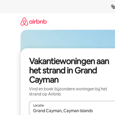
Ga
direct
naar
inhoud
Vakantiewoningen aan
het strand in Grand
Cayman
Vind en boek bijzondere woningen bij het
strand op Airbnb
Locatie
Wanneer er suggesties beschikbaar zijn, maak je 