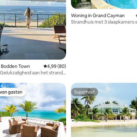
g van 4,77 uit 5, 26 recensies
Woning in Grand Cayman
Strandhuis met 3 slaapkamers 
zwembaden
n Bodden Town
Gemiddelde beoordeling van 4,99 uit 5, 80 r
4,99 (80)
 Gelukzaligheid aan het strand |
 de kust
 van gasten
Superhost
 van gasten
Superhost