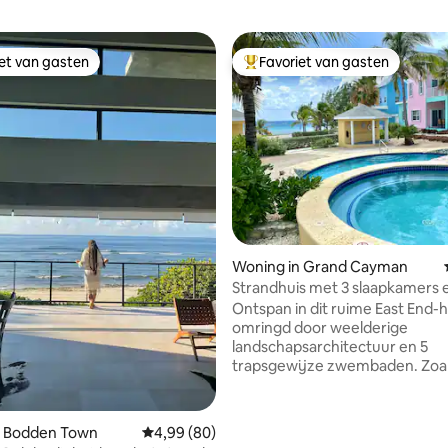
iet van gasten
Favoriet van gasten
iet van gasten
Topfavoriet van gasten
g van 4,77 uit 5, 26 recensies
Woning in Grand Cayman
Strandhuis met 3 slaapkamers 
zwembaden
Ontspan in dit ruime East End-h
omringd door weelderige
landschapsarchitectuur en 5
trapsgewijze zwembaden. Zoal
op HGTV is Neptune 's Nest ee
zelfstandige woning van twee
verdiepingen in de charmante,
n Bodden Town
Gemiddelde beoordeling van 4,99 uit 5, 80 r
4,99 (80)
pastelkleurige East End Paradise