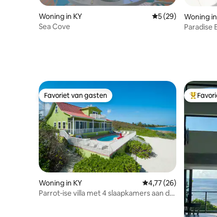
Woning in KY
Gemiddelde beoordel
5 (29)
Woning i
Sea Cove
Paradise 
George 
Favoriet van gasten
Favor
Favoriet van gasten
Topfavor
Woning in KY
Gemiddelde beoordelin
4,77 (26)
Parrot‑ise villa met 4 slaapkamers aan de
oceaan - Zwembad en tiki-bar