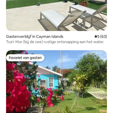
Gastenverblijf in Cayman Islands
Gemiddelde
5 (63)
Tua'r Mor (bij de zee) rustige ontsnapping aan het water.
Favoriet van gasten
Favoriet van gasten