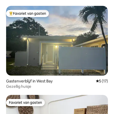
Favoriet van gasten
Topfavoriet van gasten
Gastenverblijf in West Bay
Gemiddelde
5 (17)
Gezellig huisje
Favoriet van gasten
Favoriet van gasten