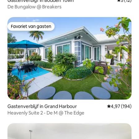
Gastenverblijf in Bodden Town
Gemiddelde
5 (12)
De Bungalow @ Breakers
Favoriet van gasten
Favoriet van gasten
Gastenverblijf in Grand Harbour
Gemiddelde beo
4,97 (194)
Heavenly Suite 2 - De M @ The Edge