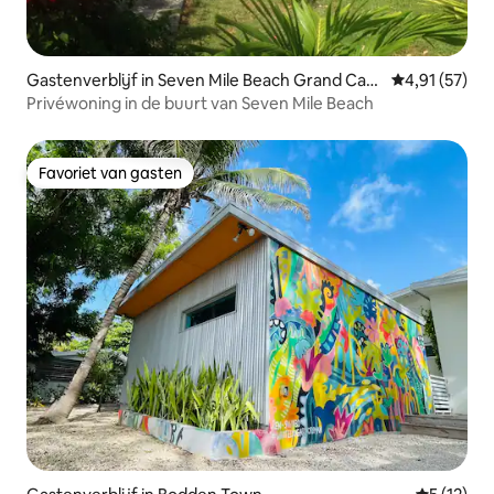
Gastenverblijf in Seven Mile Beach Grand Cay
Gemiddelde be
4,91 (57)
man
Privéwoning in de buurt van Seven Mile Beach
Favoriet van gasten
Favoriet van gasten