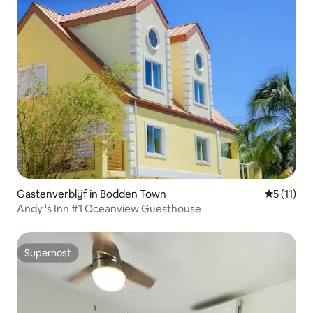
Gastenverblijf in Bodden Town
Gemiddeld
5 (11)
Andy 's Inn #1 Oceanview Guesthouse
Superhost
Superhost