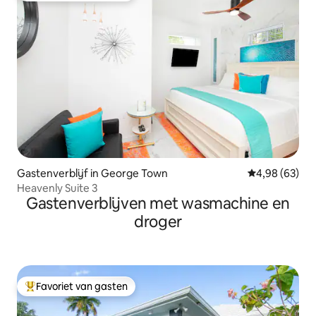
Gastenverblijf in George Town
Gemiddelde be
4,98 (63)
Heavenly Suite 3
Gastenverblijven met wasmachine en
droger
Favoriet van gasten
Topfavoriet van gasten