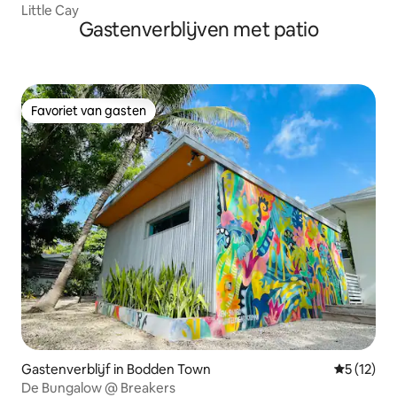
Little Cay
Gastenverblijven met patio
Favoriet van gasten
Favoriet van gasten
Gastenverblijf in Bodden Town
Gemiddelde
5 (12)
De Bungalow @ Breakers