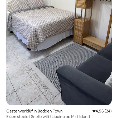
Gastenverblijf in Bodden Town
Gemiddelde be
4,96 (24)
Eigen studio | Snelle wifi | Ligging op Mid-Island