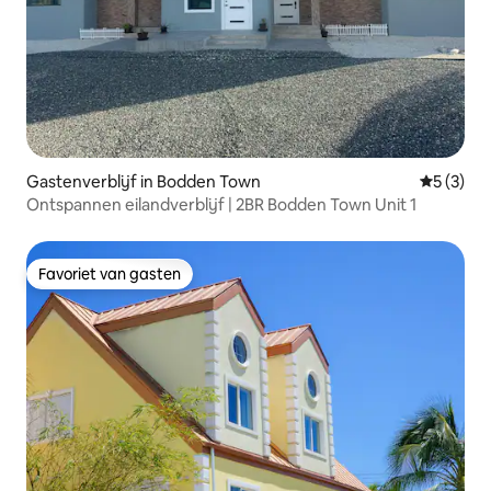
Gastenverblijf in Bodden Town
Gemiddeld
5 (3)
Ontspannen eilandverblijf | 2BR Bodden Town Unit 1
Favoriet van gasten
Favoriet van gasten