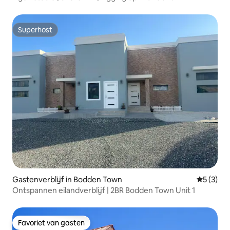
Superhost
Superhost
Gastenverblijf in Bodden Town
Gemiddeld
5 (3)
Ontspannen eilandverblijf | 2BR Bodden Town Unit 1
Favoriet van gasten
Favoriet van gasten