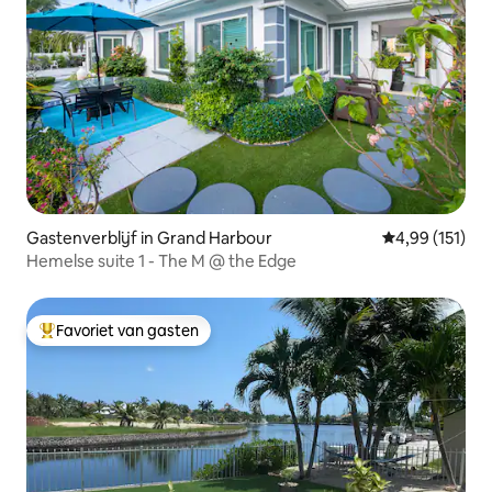
Gastenverblijf in Grand Harbour
Gemiddelde beo
4,99 (151)
Hemelse suite 1 - The M @ the Edge
Favoriet van gasten
Topfavoriet van gasten