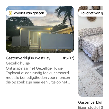
Favoriet van gasten
Favoriet van gas
Topfavoriet van gasten
Favoriet van gas
Gastenverblijf in West Bay
Gemiddelde beoordeling van 
5 (17)
Gezellig huisje
Ontsnap naar het Gezellige Huisje
Toplocatie: een rustig toevluchtsoord
met alle benodigdheden voor mensen
die op zoek zijn naar een uitje op het
eiland of voor zakelijke reizigers.
Toegang tot het strand: op acht minuten
lopen naar het rustigere einde van 7 Mile
Beach voor turquoise water en
Gastenverblijf in
onvergetelijke zonsondergangen.
wn
Eigen studio | Snell