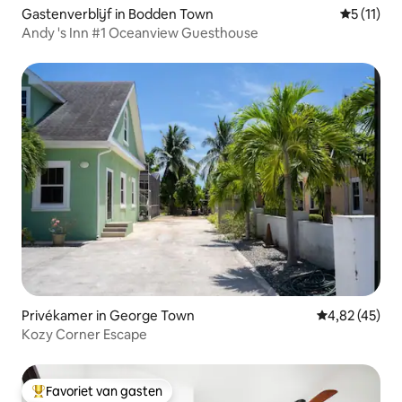
Gastenverblijf in Bodden Town
Gemiddeld
5 (11)
Andy 's Inn #1 Oceanview Guesthouse
Privékamer in George Town
Gemiddelde be
4,82 (45)
Kozy Corner Escape
Favoriet van gasten
Topfavoriet van gasten