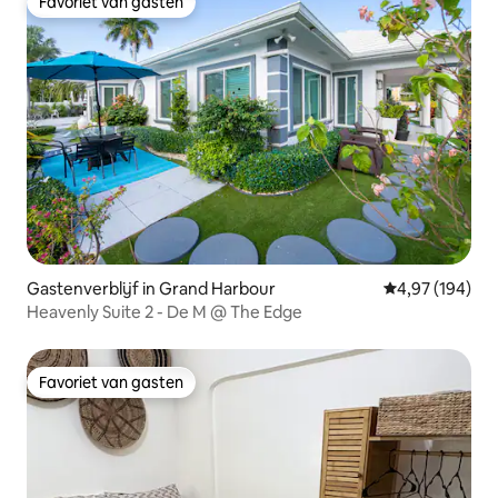
Favoriet van gasten
Favoriet van gasten
Gastenverblijf in Grand Harbour
Gemiddelde beo
4,97 (194)
Heavenly Suite 2 - De M @ The Edge
Favoriet van gasten
Favoriet van gasten