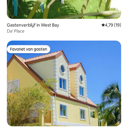
Gastenverblijf in West Bay
Gemiddelde be
4,79 (19)
Da' Place
Favoriet van gasten
Favoriet van gasten