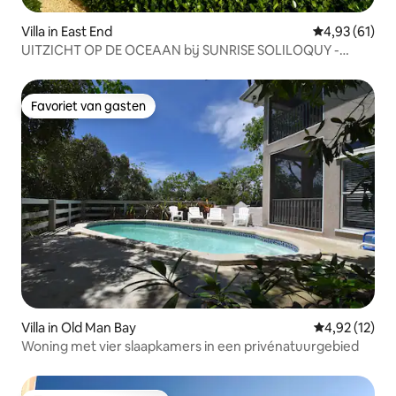
Villa in East End
Gemiddelde be
4,93 (61)
UITZICHT OP DE OCEAAN bij SUNRISE SOLILOQUY -
Paradise Villas
Favoriet van gasten
Favoriet van gasten
Villa in Old Man Bay
Gemiddelde be
4,92 (12)
Woning met vier slaapkamers in een privénatuurgebied