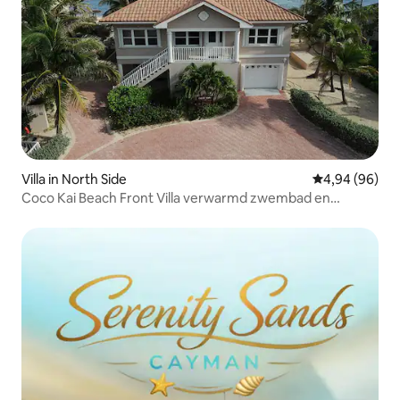
Villa in North Side
Gemiddelde be
4,94 (96)
Coco Kai Beach Front Villa verwarmd zwembad en
aanlegsteiger