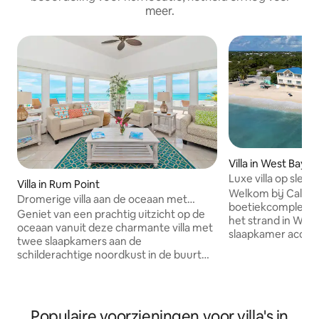
meer.
Villa in West Bay
Luxe villa op slec
Villa in Rum Point
van 7 Mile Beach
Welkom bij Calyp
Dromerige villa aan de oceaan met
boetiekcomplex me
toplocatie
Geniet van een prachtig uitzicht op de
het strand in West
oceaan vanuit deze charmante villa met
slaapkamer accom
twee slaapkamers aan de
over een kingsize
schilderachtige noordkust in de buurt
slaapbank en bied
van Rum Point. Met een licht, gezellig
aan 4 personen. O
interieur en een zonneterras aan de
stappen van het w
oceaan is Moon Glow ideaal voor
heldere water aan
gezinnen, koppels en vrienden. Moon
Populaire voorzieningen voor villa's in
Seven Mile Beach 