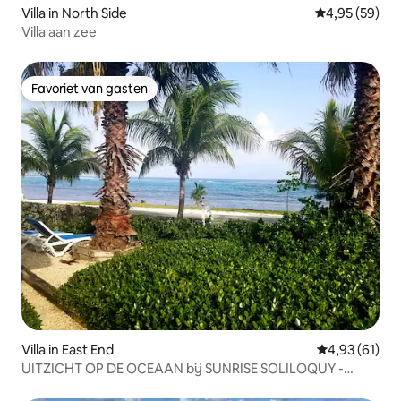
Villa in North Side
Gemiddelde be
4,95 (59)
Villa aan zee
Favoriet van gasten
Favoriet van gasten
Villa in East End
Gemiddelde be
4,93 (61)
UITZICHT OP DE OCEAAN bij SUNRISE SOLILOQUY -
Paradise Villas