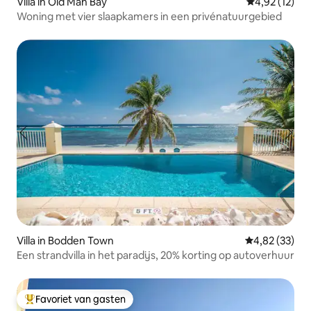
Villa in Old Man Bay
Gemiddelde be
4,92 (12)
Woning met vier slaapkamers in een privénatuurgebied
Villa in Bodden Town
Gemiddelde be
4,82 (33)
Een strandvilla in het paradijs, 20% korting op autoverhuur
Favoriet van gasten
Topfavoriet van gasten