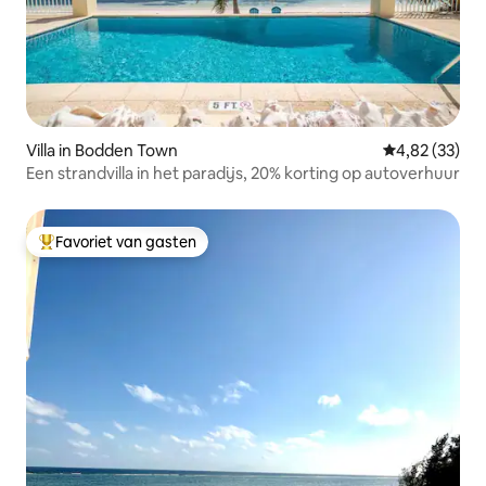
Villa in Bodden Town
Gemiddelde be
4,82 (33)
Een strandvilla in het paradijs, 20% korting op autoverhuur
Favoriet van gasten
Topfavoriet van gasten