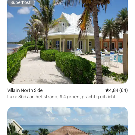
Superhost
Superhost
Villa in North Side
Gemiddelde be
4,84 (64)
Luxe 3bd aan het strand, # 4 groen, prachtig uitzicht