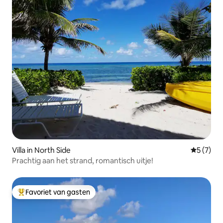
Villa in North Side
Gemiddeld
5 (7)
Prachtig aan het strand, romantisch uitje!
Favoriet van gasten
Topfavoriet van gasten