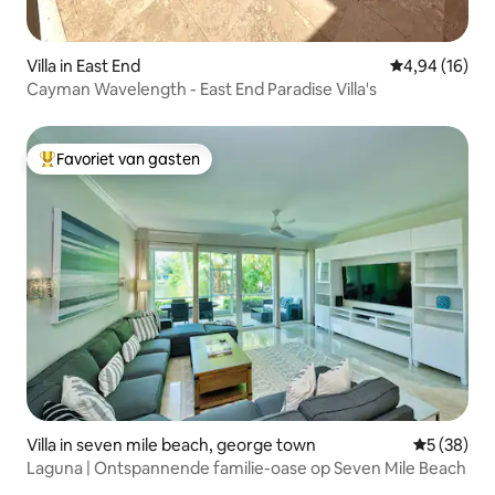
Villa in East End
Gemiddelde be
4,94 (16)
Cayman Wavelength - East End Paradise Villa's
Favoriet van gasten
Topfavoriet van gasten
Villa in seven mile beach, george town
Gemiddelde
5 (38)
Laguna | Ontspannende familie-oase op Seven Mile Beach