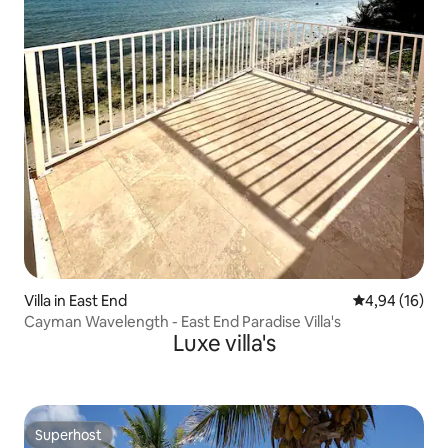
Villa in East End
Gemiddelde be
4,94 (16)
Cayman Wavelength - East End Paradise Villa's
Luxe villa's
Superhost
Superhost