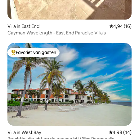
Villa in East End
Gemiddelde be
4,94 (16)
Cayman Wavelength - East End Paradise Villa's
Favoriet van gasten
Topfavoriet van gasten
Villa in West Bay
Gemiddelde be
4,98 (44)
Prachtig uitzicht op de oceaan bij Villas Pappagallo