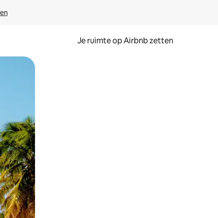
ven
Je ruimte op Airbnb zetten
ken of swipen.