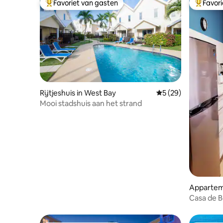
Favoriet van gasten
Favor
Topfavoriet van gasten
Topfavor
Rijtjeshuis in West Bay
Gemiddelde beoordel
5 (29)
Mooi stadshuis aan het strand
Apparteme
d
Casa de Be