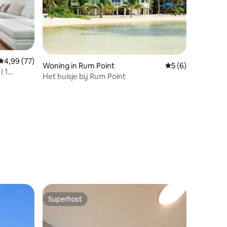
recensies
Gemiddelde beoordeling van 4,99 uit 5, 77 recensies
4,99 (77)
Woning in Rum Point
Gemiddelde beoord
5 (6)
| 1
Het huisje bij Rum Point
Superhost
Superhost