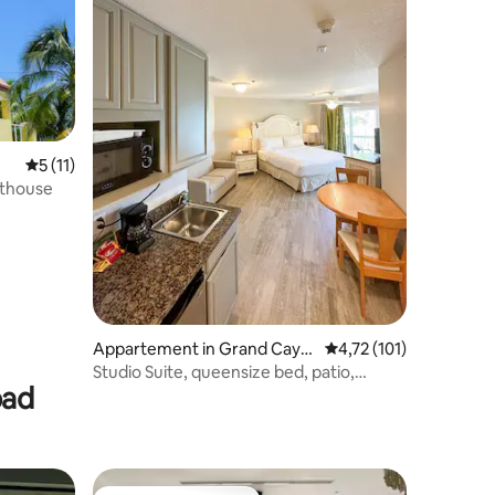
ecensies
Gemiddelde beoordeling van 5 uit 5, 11 recensies
5 (11)
sthouse
Appartement in Grand Caym
Gemiddelde beoordeling
4,72 (101)
an
Studio Suite, queensize bed, patio,
bad
kitchenette