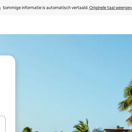
Sommige informatie is automatisch vertaald. 
Originele taal weerge
een keuze met je de pijltjestoetsen omhoog en omlaag, óf door te tik