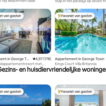
i Yay Beachfront oase
Stap in het paradijs op Seven M
iet van gasten
Favoriet van gasten
iet van gasten
Topfavoriet van gasten
ing van 5 uit 5, 34 recensies
ent in George To
Gemiddelde beoordeling van 4,97 uit 5, 178 r
4,97 (178)
Appartement in George Town
andappartementresort met
Kings Court Villa Britannia
ezins- en huisdiervriendelijke woning
n uitzicht op de oceaan
iet van gasten
Favoriet van gasten
iet van gasten
Topfavoriet van gasten