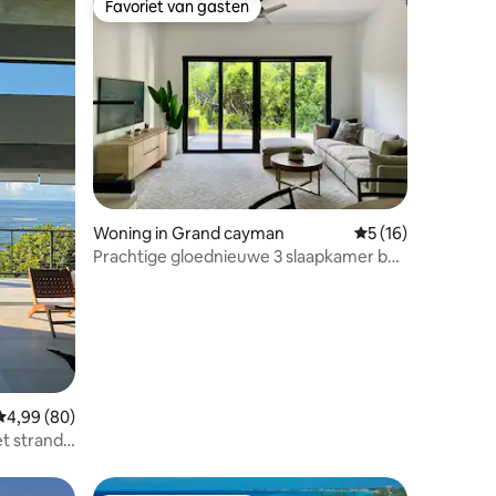
Favoriet van gasten
Favoriet van gasten
Woning in Grand cayman
Gemiddelde beoorde
5 (16)
Prachtige gloednieuwe 3 slaapkamer bij
7 Mile Beach
ecensies
Gemiddelde beoordeling van 4,99 uit 5, 80 recensies
4,99 (80)
t strand |