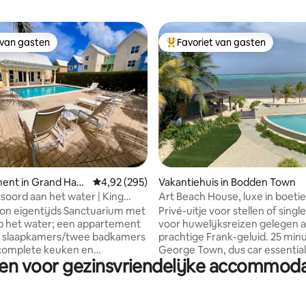
 van gasten
Favoriet van gasten
 van gasten
Topfavoriet van gasten
van 4,97 uit 5, 301 recensies
ent in Grand Harb
Gemiddelde beoordeling van 4,92 uit 5, 295 r
4,92 (295)
Vakantiehuis in Bodden Town
soord aan het water | King
Art Beach House, luxe in boetiek
wembad + veranda
on eigentijds Sanctuarium met
Privé-uitje voor stellen of singl
op het water; een appartement
voor huwelijksreizen gelegen 
 slaapkamers/twee badkamers
prachtige Frank-geluid. 25 min
complete keuken en
George Town, dus car essential
gen voor gezinsvriendelijke accommod
 vol met alle populaire
attracties in de buurt zijn de kri
gen (wifi, kabeltelevisie, Apple
grotten 5 minuten botanische 
x, Playstation game console,
rum point, en het prachtige oos
irconditioning, strijkijzer en
uiteinde. We bieden ook een aa