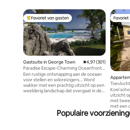
Favoriet van gasten
Favoriet
Topfavoriet van gasten
Favoriet
Gastsuite in George Town
Gemiddelde beoordeling 
4,97 (301)
Paradise Escape-Charming Oceanfront
Guest Suite
Een rustige ontsnapping aan de oceaan
Appartem
voor stellen en soloreizigers... Word
our
Toevlucht
wakker met een prachtig uitzicht op een
Suite | Z
Koel scho
weelderig landschap dat overgaat in de
uitzicht 
smaragdgroene en blauwe oceaan, drink
met twee
een warm kopje koffie op de veranda of
met een 
geniet van een cocktail bij
Populaire voorzienin
woonkamer
zonsondergang bij het zwembad aan de
voorzienin
oceaan. Disclaimer inzake
TV, Netfli
nauwkeurigheid Belangrijk: Airbnb toont
centrale a
momenteel een onjuiste melding dat