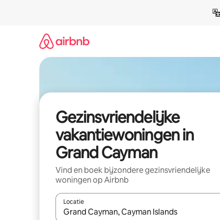
Ga
direct
naar
inhoud
Gezinsvriendelijke
vakantiewoningen in
Grand Cayman
Vind en boek bijzondere gezinsvriendelijke
woningen op Airbnb
Locatie
Wanneer er suggesties beschikbaar zijn, maak je 