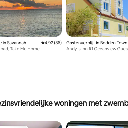
 van 4,96 uit 5, 57 recensies
e in Savannah
Gemiddelde beoordeling van 4,92 uit 5, 36 r
4,92 (36)
Gastenverblijf in Bodden Town
Road, Take Me Home
Andy 's Inn #1 Oceanview Gue
zinsvriendelijke woningen met zwem