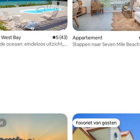
 West Bay
Gemiddelde beoordeling van 5 uit 5, 43 
5 (43)
Appartement
de oceaan: eindeloos uitzicht,
Stappen naar Seven Mile Beach 
en huisje
slaapkamer in The Grove
 van 4,95 uit 5, 55 recensies
st
Favoriet van gasten
st
Favoriet van gasten