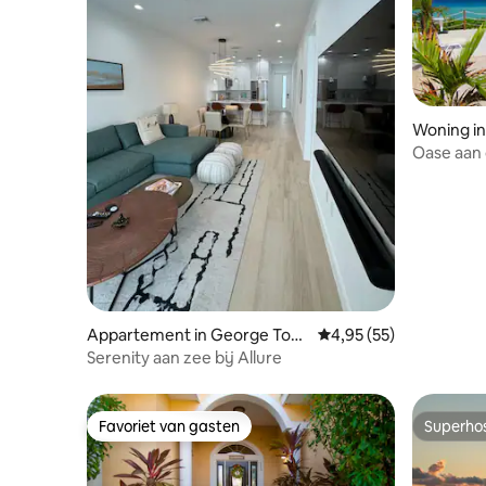
Woning in
Oase aan 
zwembad 
Appartement in George Tow
Gemiddelde beoordeling
4,95 (55)
n
Serenity aan zee bij Allure
Favoriet van gasten
Superho
Favoriet van gasten
Superho