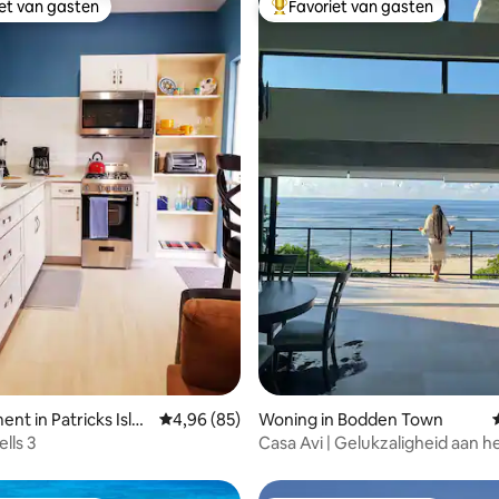
iet van gasten
Favoriet van gasten
iet van gasten
Topfavoriet van gasten
ing van 5 uit 5, 29 recensies
nt in Patricks Islan
Gemiddelde beoordeling van 4,96 uit 5, 85 r
4,96 (85)
Woning in Bodden Town
lls 3
Casa Avi | Gelukzaligheid aan he
Parel aan de kust