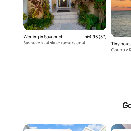
Woning in Savannah
Gemiddelde beoordeling
4,96 (57)
Savhaven - 4 slaapkamers en 4
Tiny hous
badkamers met zwembad (twee
Country 
minuten naar het strand)
Ge