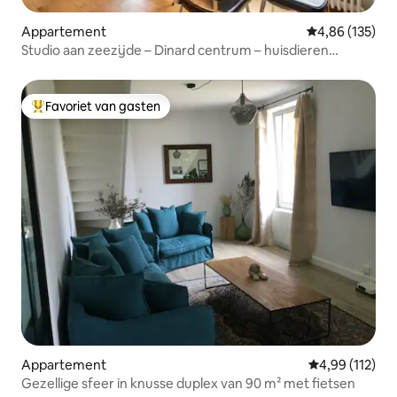
Appartement
Gemiddelde beo
4,86 (135)
Studio aan zeezijde – Dinard centrum – huisdieren
toegestaan
Favoriet van gasten
Topfavoriet van gasten
Appartement
Gemiddelde beo
4,99 (112)
Gezellige sfeer in knusse duplex van 90 m² met fietsen