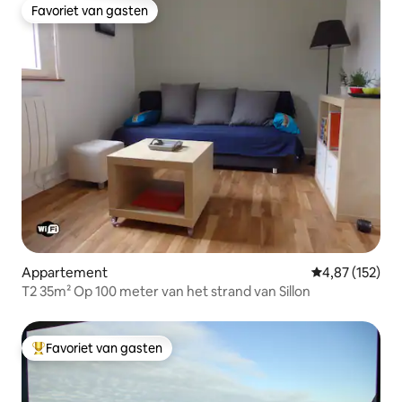
Favoriet van gasten
Favoriet van gasten
Appartement
Gemiddelde beo
4,87 (152)
T2 35m² Op 100 meter van het strand van Sillon
Favoriet van gasten
Topfavoriet van gasten