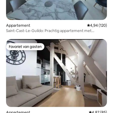
Appartement
Gemiddelde beo
4,94 (120)
Saint-Cast-Le-Guildo: Prachtig appartement met
zeezicht
Favoriet van gasten
Favoriet van gasten
Appartement
Gemiddelde be
4,87 (85)