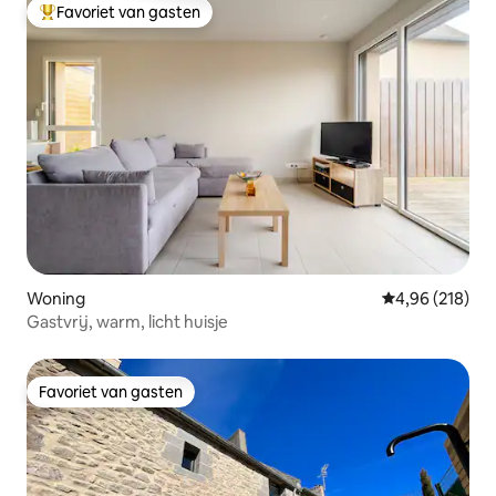
Favoriet van gasten
Topfavoriet van gasten
Woning
Gemiddelde beo
4,96 (218)
Gastvrij, warm, licht huisje
Favoriet van gasten
Favoriet van gasten