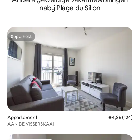
nabij Plage du Sillon
Superhost
Superhost
Appartement
Gemiddelde beo
4,85 (124)
AAN DE VISSERSKAAI