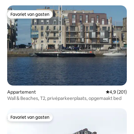
Favoriet van gasten
Favoriet van gasten
Appartement
Gemiddelde be
4,9 (201)
Wall & Beaches, T2, privéparkeerplaats, opgemaakt bed
Favoriet van gasten
Favoriet van gasten