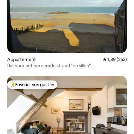
Appartement
Gemiddelde beo
4,89 (253)
flat voor het beroemde strand "du sillon"
Favoriet van gasten
Topfavoriet van gasten