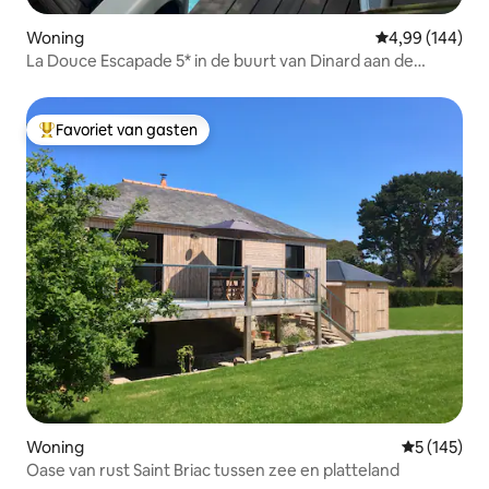
Woning
Gemiddelde beo
4,99 (144)
La Douce Escapade 5* in de buurt van Dinard aan de
Rance
Favoriet van gasten
Topfavoriet van gasten
Woning
Gemiddelde 
5 (145)
Oase van rust Saint Briac tussen zee en platteland