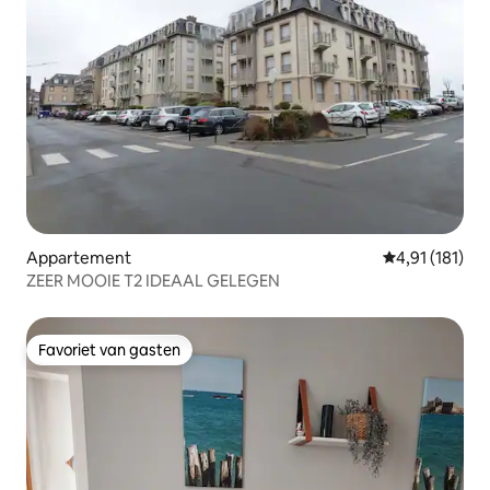
Appartement
Gemiddelde beo
4,91 (181)
ZEER MOOIE T2 IDEAAL GELEGEN
Favoriet van gasten
Favoriet van gasten