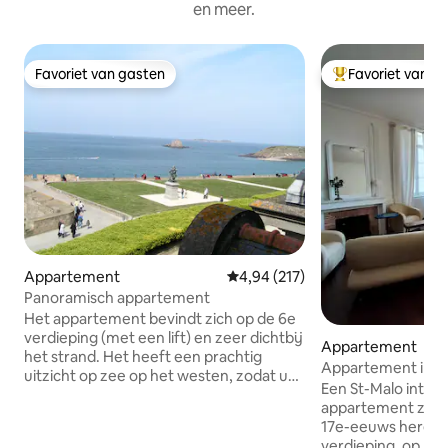
en meer.
Favoriet van gasten
Favoriet van g
Favoriet van gasten
Topfavoriet van 
Appartement
Gemiddelde beoordeling van 4,94
4,94 (217)
Panoramisch appartement
Het appartement bevindt zich op de 6e
verdieping (met een lift) en zeer dichtbij
Appartement
het strand. Het heeft een prachtig
Appartement in e
uitzicht op zee op het westen, zodat u
herenhuis uit de 
Een St-Malo intra 
kunt genieten van spectaculaire
appartement zeer l
zonsondergangen. Het ligt in een
17e-eeuws herenhu
rustige omgeving met een pub en
verdieping, op 50