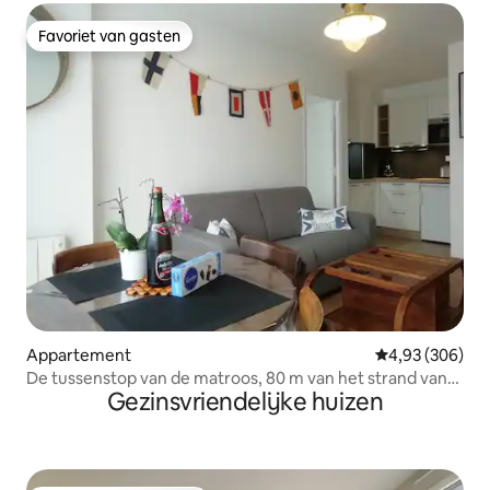
Favoriet van gasten
Favoriet van gasten
Appartement
Gemiddelde beo
4,93 (306)
De tussenstop van de matroos, 80 m van het strand van
Gezinsvriendelijke huizen
Sillon.