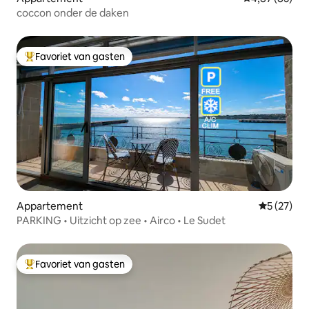
coccon onder de daken
Favoriet van gasten
Topfavoriet van gasten
Appartement
Gemiddelde
5 (27)
PARKING • Uitzicht op zee • Airco • Le Sudet
Favoriet van gasten
Topfavoriet van gasten