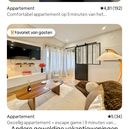
Appartement
Gemiddelde beo
4,81 (192)
Comfortabel appartement op 5 minuten van het
historische centrum
Favoriet van gasten
Topfavoriet van gasten
Appartement
Gemiddelde
5 (34)
Gezellig appartement + escape game | 9 minuten van
Andere geweldige vakantiewoningen
Saint-Malo