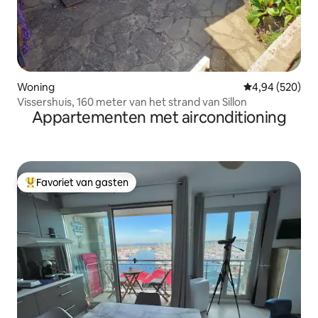
Woning
Gemiddelde beo
4,94 (520)
Vissershuis, 160 meter van het strand van Sillon
Appartementen met airconditioning
Favoriet van gasten
Topfavoriet van gasten