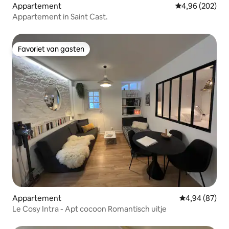
Appartement
Gemiddelde beo
4,96 (202)
Appartement in Saint Cast.
Favoriet van gasten
Favoriet van gasten
Appartement
Gemiddelde be
4,94 (87)
Le Cosy Intra - Apt cocoon Romantisch uitje