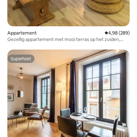
Appartement
Gemiddelde beo
4,98 (289)
Gezellig appartement met mooi terras op het zuiden,
stadscentrum
Superhost
Superhost