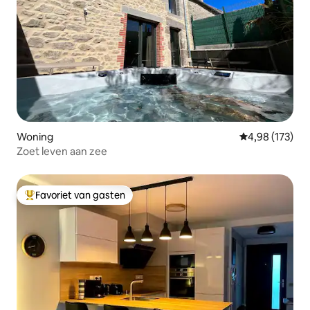
Woning
Gemiddelde beo
4,98 (173)
Zoet leven aan zee
Favoriet van gasten
Topfavoriet van gasten