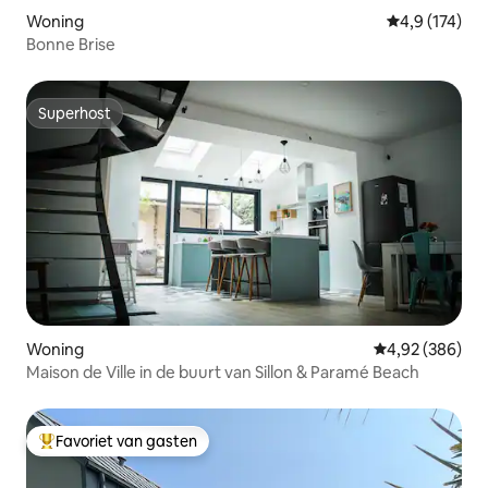
Woning
Gemiddelde be
4,9 (174)
Bonne Brise
Superhost
Superhost
Woning
Gemiddelde beo
4,92 (386)
Maison de Ville in de buurt van Sillon & Paramé Beach
Favoriet van gasten
Topfavoriet van gasten