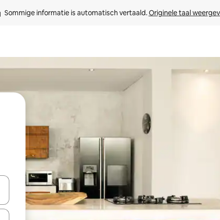
Sommige informatie is automatisch vertaald. 
Originele taal weerge
een keuze met je de pijltjestoetsen omhoog en omlaag, óf door te tik