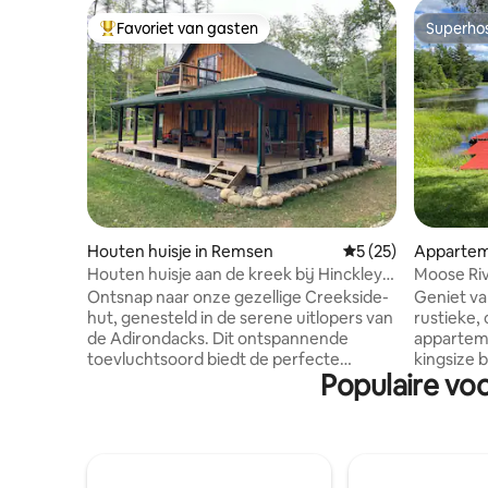
Favoriet van gasten
Superho
Topfavoriet van gasten
Superho
Houten huisje in Remsen
Gemiddelde beoorde
5 (25)
Appartem
Houten huisje aan de kreek bij Hinckley
Moose Riv
Lake, 5 sterren, nieuw in 2024
Forge
Ontsnap naar onze gezellige Creekside-
Geniet va
hut, genesteld in de serene uitlopers van
rustieke,
de Adirondacks. Dit ontspannende
appartem
toevluchtsoord biedt de perfecte
kingsize 
Populaire vo
combinatie van comfort en natuur en is
een badka
ideaal voor stellen, gezinnen of
uitzicht 
buitenliefhebbers die willen ontspannen
Moose Riv
en op ontdekkingstocht gaan. Geniet 's
kajaks te
ochtends van koffie en 's avonds van
de sterre
s'mores bij het vuur. Neem je boot of
bubbelbad