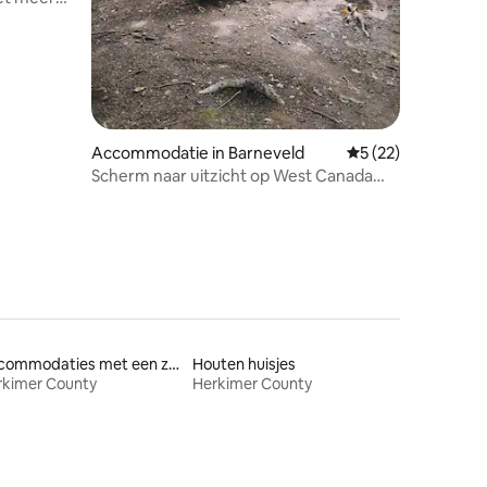
Accommodatie in Barneveld
Gemiddelde beoorde
5 (22)
Scherm naar uitzicht op West Canada
Creek
Accommodaties met een zwembad
Houten huisjes
rkimer County
Herkimer County