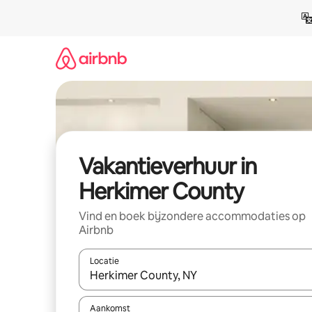
Ga
direct
naar
inhoud
Vakantieverhuur in
Herkimer County
Vind en boek bijzondere accommodaties op
Airbnb
Locatie
Wanneer er suggesties beschikbaar zijn, maak je 
Aankomst