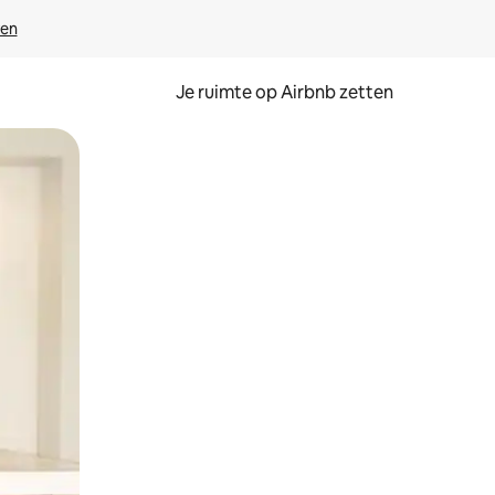
ven
Je ruimte op Airbnb zetten
ken of swipen.