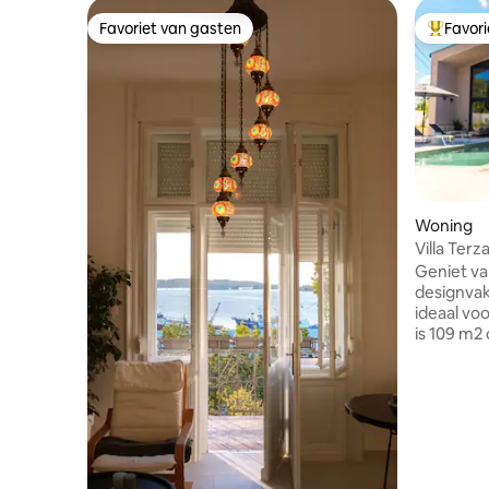
Favoriet van gasten
Favor
Favoriet van gasten
Topfavor
Woning
Villa Ter
Geniet van
designvak
ideaal voo
is 109 m2
huis bied
slaapkam
woonkamer
keuken en
met een 
bubbelbad.
(1,2 mijl)