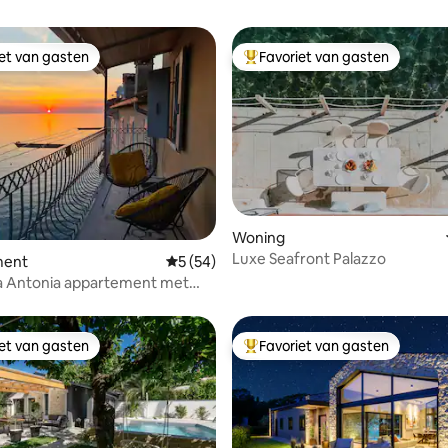
iet van gasten
Favoriet van gasten
iet van gasten
Topfavoriet van gasten
 van 4,98 uit 5, 47 recensies
Woning
Luxe Seafront Palazzo
ment
Gemiddelde beoordeling van 5 uit 5, 54 r
5 (54)
 Antonia appartement met
pkamers en zeezicht
iet van gasten
Favoriet van gasten
iet van gasten
Topfavoriet van gasten