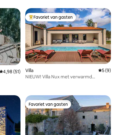
Favoriet van gasten
Topfavoriet van gasten
Villa
Gemiddelde beoord
5 (9)
Gemiddelde beoordeling van 4,98 uit 5, 51 recensies
4,98 (51)
NIEUW! Villa Nux met verwarmd
ecensies
zwembad in de buurt van Porec
Favoriet van gasten
Favoriet van gasten