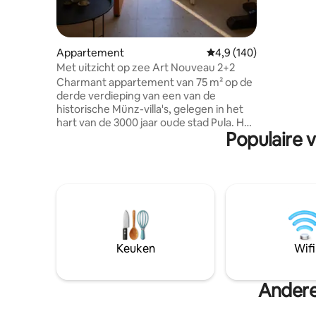
gelegen i
waardoor 
uitvalsbas
verkenne
Appartement
Gemiddelde beoordeling
4,9 (140)
voor 2 aut
Met uitzicht op zee Art Nouveau 2+2
Charmant appartement van 75 m² op de
derde verdieping van een van de
historische Münz-villa's, gelegen in het
hart van de 3000 jaar oude stad Pula. Het
Populaire 
appartement is gelegen pal naast het
Amphitheater Pula, met een park aan de
overkant van de straat, op slechts een
steenworp afstand van de boulevard, en
5 minuten lopen naar het oude centrum.
Dicht bij het trein- en busstation,
veerhaven en vele culturele
bezienswaardigheden en toeristische
attracties. Het balkon biedt een prachtig
Keuken
Wifi
uitzicht op de haven, waardoor dit
appartement de perfecte keuze is voor
iedereen die op zoek is naar rust en
Andere
comfort.