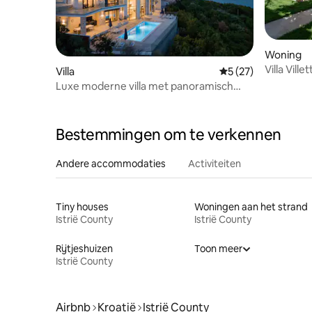
Woning
Villa Villet
Villa
Gemiddelde beoorde
5 (27)
Luxe moderne villa met panoramisch
uitzicht
Bestemmingen om te verkennen
Andere accommodaties
Activiteiten
Tiny houses
Woningen aan het strand
Istrië County
Istrië County
Rijtjeshuizen
Toon meer
Istrië County
Airbnb
Kroatië
Istrië County