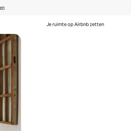
ven
Je ruimte op Airbnb zetten
ken of swipen.