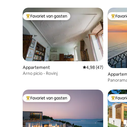
Favoriet van gasten
Favor
Topfavoriet van gasten
Topfavor
Appartement
Gemiddelde beoordeling
4,98 (47)
Arno picio - Rovinj
Apparte
Panorama
twee slaa
Favoriet van gasten
Favor
Topfavoriet van gasten
Topfavor