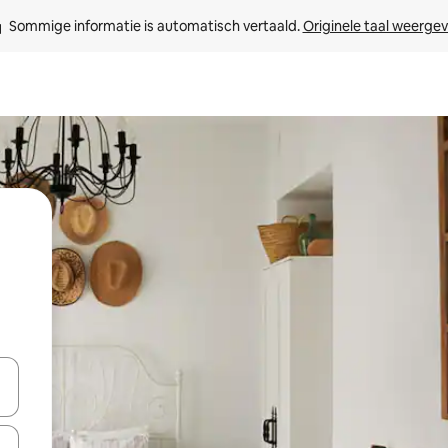
Sommige informatie is automatisch vertaald. 
Originele taal weerge
een keuze met je de pijltjestoetsen omhoog en omlaag, óf door te tik