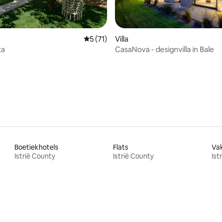
Gemiddelde beoordeling van 5 uit 5, 71 
5 (71)
Villa
ta
CasaNova - designvilla in Bale
ling van 5 uit 5, 27 recensies
Boetiekhotels
Flats
Va
Istrië County
Istrië County
Ist