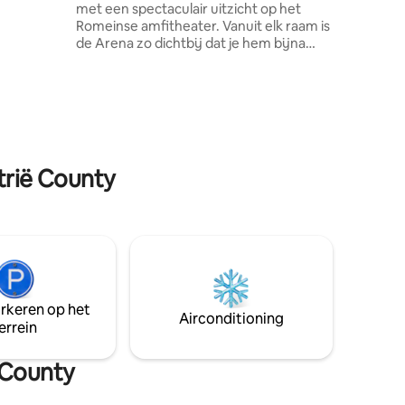
met een spectaculair uitzicht op het
Romeinse amfitheater. Vanuit elk raam is
.
de Arena zo dichtbij dat je hem bijna
kunt aanraken! Deze woning is al vier
generaties in mijn familie en omdat ik
hier ben opgegroeid, nodig ik je graag uit
om de magie ervan te ervaren. Gratis
privéparkeergelegenheid op de
afgesloten binnenplaats in de buurt.
Twee grote slaapkamers, twee
trië County
badkamers, goed uitgeruste keuken,
woonkamer en klein balkon. Capaciteit:
4+2. Gratis wifi. Smart-tv. Airconditioning
in alle slaapkamers.
arkeren op het
Airconditioning
errein
 County