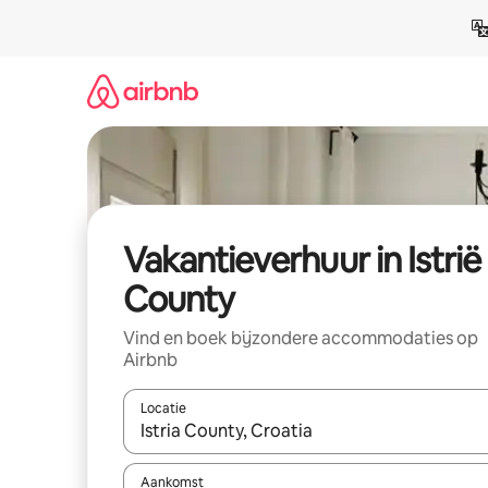
Ga
direct
naar
inhoud
Vakantieverhuur in Istrië
County
Vind en boek bijzondere accommodaties op
Airbnb
Locatie
Wanneer er suggesties beschikbaar zijn, maak je 
Aankomst