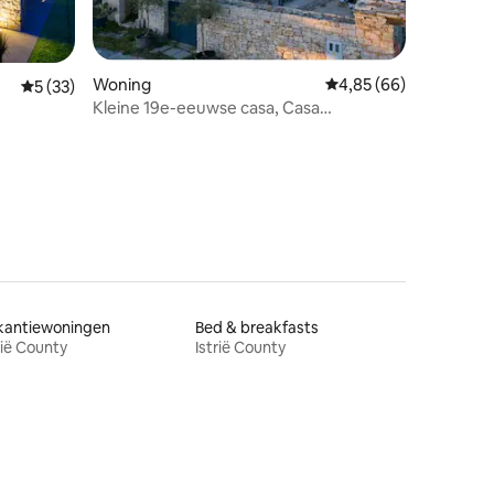
Woning
Gemiddelde beoordelin
4,85 (66)
recensies
Gemiddelde beoordeling van 5 uit 5, 33 recensies
5 (33)
Kleine 19e-eeuwse casa, Casa
Maggiolina, Istrië
kantiewoningen
Bed & breakfasts
rië County
Istrië County