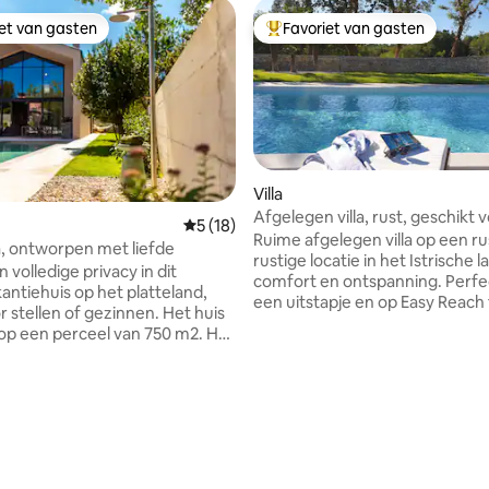
iet van gasten
Favoriet van gasten
iet van gasten
Topfavoriet van gasten
Villa
Afgelegen villa, rust, geschikt 
Gemiddelde beoordeling van 5 uit 5, 18 r
5 (18)
gezinnen en huisdieren
Ruime afgelegen villa op een ru
za, ontworpen met liefde
rustige locatie in het Istrische l
 volledige privacy in dit
comfort en ontspanning. Perfe
antiehuis op het platteland,
een uitstapje en op Easy Reach t
r stellen of gezinnen. Het huis
Point of Interests. In een zeer 
 op een perceel van 750 m2. Het
omgeving biedt de villa privacy,
t twee comfortabele
en veilige comfortplek in rust
ers met een badkamer, een
groen. In de periode juni-augustus is de
, een volledig uitgeruste
wisseldag zaterdag en stuur bi
 een prachtige buitenruimte
verblijf van meer dan zeven n
gasbarbecue en een verwarmd
een informatieverzoek. Ander
 Het huis ligt op 2 kilometer
maanden, incheckdag of min ver
 van alle voorzieningen. Het is
flexibel en we raden je aan om