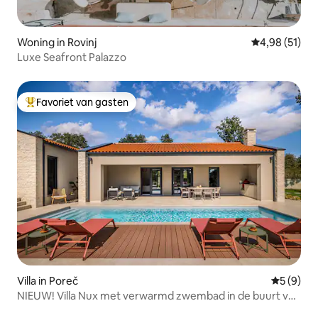
Woning in Rovinj
Gemiddelde be
4,98 (51)
Luxe Seafront Palazzo
Favoriet van gasten
Topfavoriet van gasten
Villa in Poreč
Gemiddeld
5 (9)
NIEUW! Villa Nux met verwarmd zwembad in de buurt van
Porec