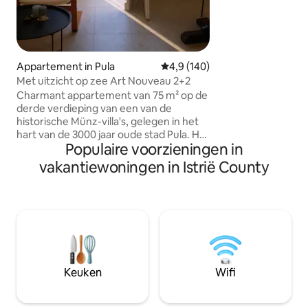
(1,2 mijl) van alle 
gelegen in het cen
waardoor het een
uitvalsbasis is om 
verkennen. Overd
Appartement in Pula
Gemiddelde beoordeling van 4,9
4,9 (140)
voor 2 auto 's.
Met uitzicht op zee Art Nouveau 2+2
Charmant appartement van 75 m² op de
derde verdieping van een van de
historische Münz-villa's, gelegen in het
hart van de 3000 jaar oude stad Pula. Het
Populaire voorzieningen in
appartement is gelegen pal naast het
Amphitheater Pula, met een park aan de
vakantiewoningen in Istrië County
overkant van de straat, op slechts een
steenworp afstand van de boulevard, en
5 minuten lopen naar het oude centrum.
Dicht bij het trein- en busstation,
veerhaven en vele culturele
bezienswaardigheden en toeristische
attracties. Het balkon biedt een prachtig
uitzicht op de haven, waardoor dit
Keuken
Wifi
appartement de perfecte keuze is voor
iedereen die op zoek is naar rust en
comfort.