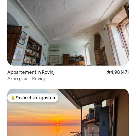
Appartement in Rovinj
Gemiddelde be
4,98 (47)
Arno picio - Rovinj
Favoriet van gasten
Topfavoriet van gasten