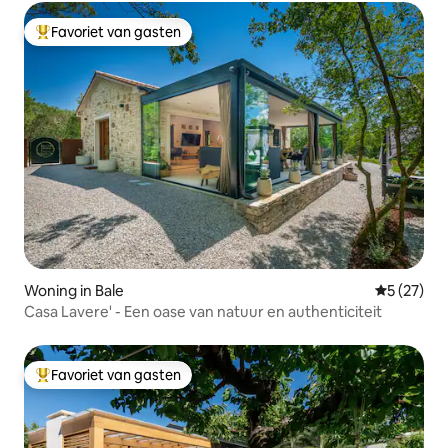
Favoriet van gasten
Topfavoriet van gasten
Woning in Bale
Gemiddelde
5 (27)
Casa Lavere' - Een oase van natuur en authenticiteit
Favoriet van gasten
Topfavoriet van gasten