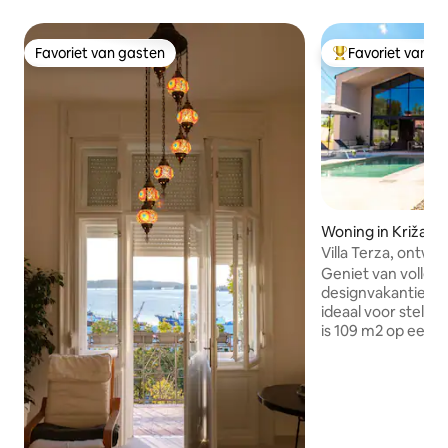
Favoriet van gasten
Favoriet van g
Favoriet van gasten
Topfavoriet van 
Woning in Križanci
Villa Terza, ontwo
Geniet van volledig
designvakantiehuis
ideaal voor stelle
is 109 m2 op een 
Het huis biedt tw
slaapkamers met 
woonkamer, een vo
keuken en een pra
met een gasbarb
bubbelbad. Het hui