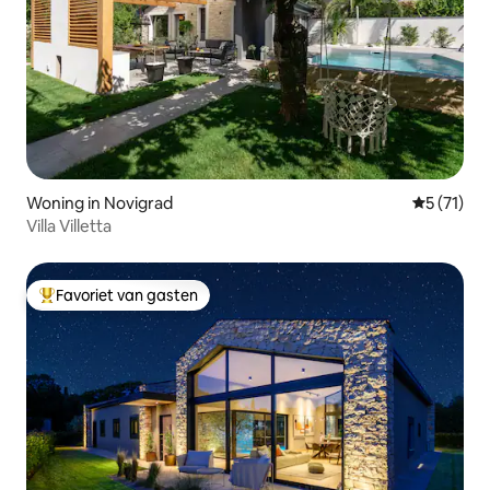
Woning in Novigrad
Gemiddelde
5 (71)
Villa Villetta
Favoriet van gasten
Topfavoriet van gasten