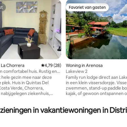
st
Favoriet van gasten
st
Favoriet van gasten
 La Chorrera
Gemiddelde beoordeling van 4,79 uit 5, 28 r
4,79 (28)
Woning in Arenosa
en comfortabel huis. Rustig en
Lakeview 2
ng van 4,57 uit 5, 7 recensies
 hele gezin mee naar deze
Family run lodge direct aan La
in Quintas Del
in een klein vissersdorpje. Visse
 Costa Verde, Chorrera,
zwemmen, stand-up paddle bo
 nabijgelegen ziekenhuis,
kajak, of gewoon ontspannen o
trum, supermarkt, scholen. 3
drijvende dok of houten dek. Er
t aa. 1 badkamer,
een kano- en roeiboot, evenals
zieningen in vakantiewoningen in Distr
eetkamer en woonkamer. 20
opblaasbare spullen. Mooie
van winkelcentrum Westland,
zonsondergangen en veel voge
nuten van Gymnasium,
wilde dieren in de buurt. Comf
s en supermarkt. 2 beveiligde
hutten in de natuur. Perfect voo