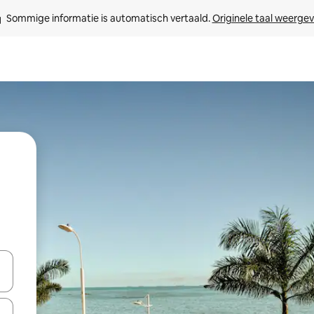
Sommige informatie is automatisch vertaald. 
Originele taal weerge
een keuze met je de pijltjestoetsen omhoog en omlaag, óf door te tik