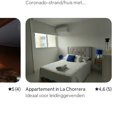
Coronado-strand/huis met
privézwembad ⛱🏄🏻
Gemiddelde beoordeling van 5 uit 5, 4 recensies
5 (4)
Appartement in La Chorrera
Gemiddelde beoordel
4,6 (5)
Ideaal voor leidinggevenden