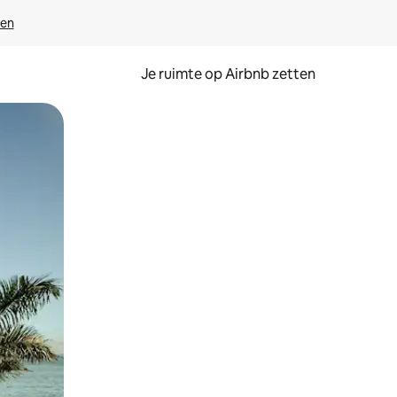
ven
Je ruimte op Airbnb zetten
ken of swipen.