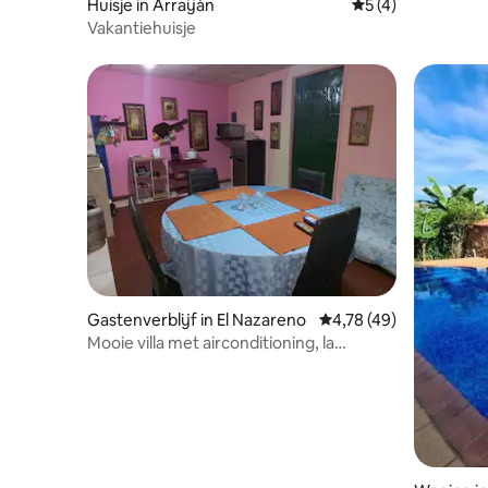
Huisje in Arraiján
Gemiddelde beoord
5 (4)
Vakantiehuisje
Gastenverblijf in El Nazareno
Gemiddelde beoordelin
4,78 (49)
Mooie villa met airconditioning, la
chorrera