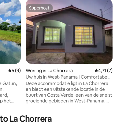
Woning in
Superhost
Superhost
rraijan
Casa Esme
verblijf.
Casa Esm
comforta
gezinswo
groepen d
privacy e
beschikt 
badkamer
ruimtes d
eerste m
ecensies
Gemiddelde beoordeling van 5 uit 5, 9 recensies
5 (9)
Woning in La Chorrera
Gemiddelde beoordeli
4,71 (7)
Het ligt 
Panama Ci
Uw huis in West-Panama | Comfortabel
gemakkel
en goed gelegen
ke Gatun,
Deze accommodatie ligt in La Chorrera
perfect 
n,
en biedt een uitstekende locatie in de
ontspann
ard,
buurt van Costa Verde, een van de snelst
p het
groeiende gebieden in West-Panama.
 is ook
Omgeven door restaurants,
winkelgebieden en op enkele minuten
ito La Chorrera
van Westland Mall. Op ongeveer 1 uur
ls en
van de stranden aan de Stille Oceaan,
ortabele
ideaal om stad en rust te combineren.
r vissers,
Gelegen in de buurt Montelimar, La