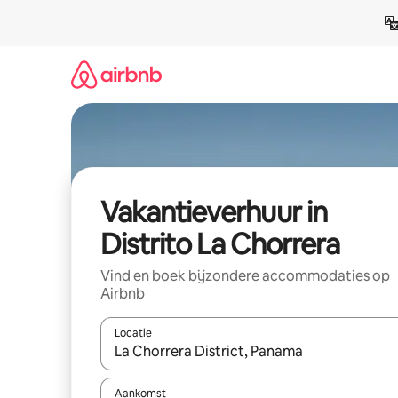
Ga
direct
naar
inhoud
Vakantieverhuur in
Distrito La Chorrera
Vind en boek bijzondere accommodaties op
Airbnb
Locatie
Wanneer er suggesties beschikbaar zijn, maak je 
Aankomst