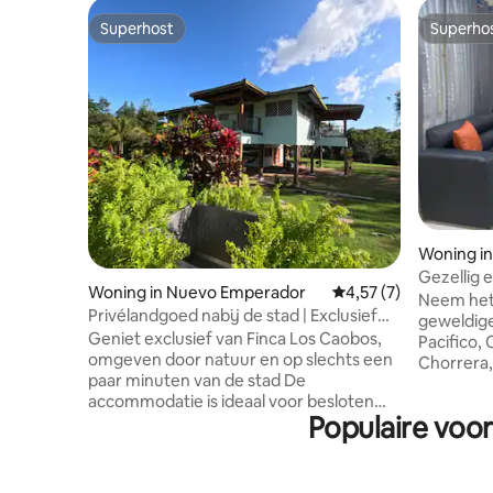
Superhost
Superho
Superhost
Superho
Woning in
Gezellig 
Woning in Nuevo Emperador
Gemiddelde beoordeli
4,57 (7)
veilig
Neem het
Privélandgoed nabij de stad | Exclusief
geweldige plek. Huis 
gebruik
Geniet exclusief van Finca Los Caobos,
Pacifico,
omgeven door natuur en op slechts een
Chorrera,
paar minuten van de stad De
winkelcen
accommodatie is ideaal voor besloten
slaapkamers me
Populaire voor
familiebijeenkomsten, intieme feesten
keuken, 
en speciale bijeenkomsten en beschikt
minuten 
over 3 slaapkamers, ruime groene zones,
op 10 mi
een zwembad en rustige ruimtes om te
ziekenhui