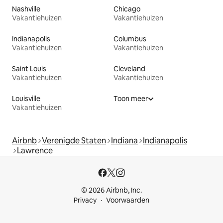
Nashville
Chicago
Vakantiehuizen
Vakantiehuizen
Indianapolis
Columbus
Vakantiehuizen
Vakantiehuizen
Saint Louis
Cleveland
Vakantiehuizen
Vakantiehuizen
Louisville
Toon meer
Vakantiehuizen
Airbnb
Verenigde Staten
Indiana
Indianapolis
Lawrence
© 2026 Airbnb, Inc.
Privacy
Voorwaarden