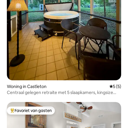
Woning in Castleton
Gemiddeld
5 (5)
Centraal gelegen retraite met 5 slaapkamers, kingsize
bed en bubbelbad
Favoriet van gasten
Topfavoriet van gasten