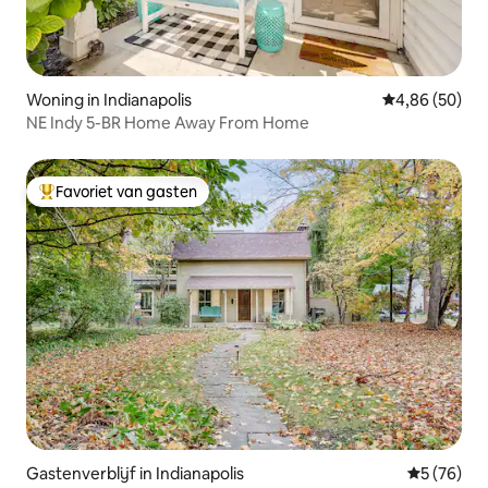
Woning in Indianapolis
Gemiddelde be
4,86 (50)
NE Indy 5-BR Home Away From Home
Favoriet van gasten
Topfavoriet van gasten
Gastenverblijf in Indianapolis
Gemiddelde
5 (76)