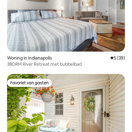
Woning in Indianapolis
Gemiddelde
5 (39)
3BDRM River Retreat met bubbelbad
Favoriet van gasten
Favoriet van gasten