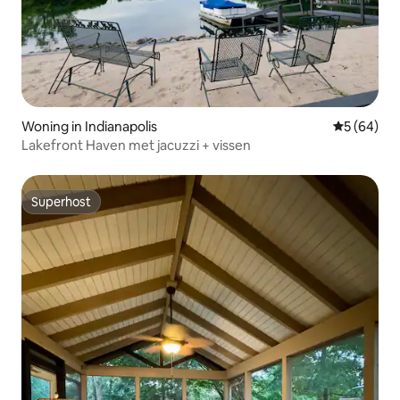
Woning in Indianapolis
Gemiddelde
5 (64)
Lakefront Haven met jacuzzi + vissen
Superhost
Superhost