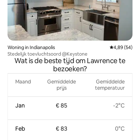
Woning in Indianapolis
Gemiddelde be
4,89 (54)
Stedelijk toevluchtsoord @Keystone
Wat is de beste tijd om Lawrence te
bezoeken?
Maand
Gemiddelde
Gemiddelde
prijs
temperatuur
Jan
€ 85
-2°C
Feb
€ 83
0°C