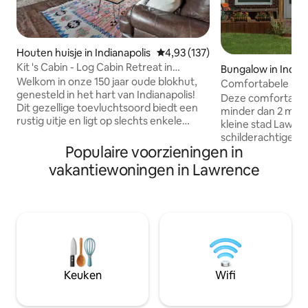
Houten huisje in Indianapolis
Gemiddelde beoordeling van 4,93
4,93 (137)
Kit 's Cabin - Log Cabin Retreat in
Bungalow in Indian
Indianapolis
Welkom in onze 150 jaar oude blokhut,
Comfortabele Bu
genesteld in het hart van Indianapolis!
Deze comfortabele
Dit gezellige toevluchtsoord biedt een
minder dan 2 mijl 
rustig uitje en ligt op slechts enkele
kleine stad Lawren
minuten afstand van alle moderne
schilderachtige k
gemakken en op slechts 20 minuten van
Populaire voorzieningen in
in Indianapolis Het is 1 mijl ten zuiden van
het centrum. Stap binnen en word
Historic Ft. Harriso
vakantiewoningen in Lawrence
begroet door de rijke geschiedenis van
minuten naar ITT, 
zichtbare houten balken en een grote
Finance Center, L
stenen open haard. Onze authentieke
Lawrence Soccer-
rustieke inrichting en gezellige
minuten naar de 
cabinevoorzieningen brengen je naar
Community North 
een eenvoudigere tijd. Kom de magie
van het centrum va
van Kit 's Cabin ervaren, waar historische
minuten naar Mas
charme modern comfort ontmoet.
minuten naar kermi
Keuken
Wifi
camperparkeren b