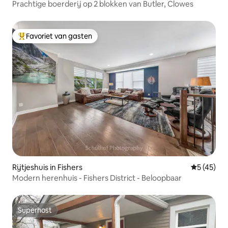
Prachtige boerderij op 2 blokken van Butler, Clowes
Favoriet van gasten
Topfavoriet van gasten
Rijtjeshuis in Fishers
Gemiddelde
5 (45)
Modern herenhuis - Fishers District - Beloopbaar
Superhost
Superhost