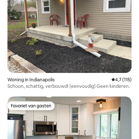
Woning in Indianapolis
Gemiddelde b
4,7 (115)
Schoon, schattig, verbouwd! (eenvoudig) Geen kinderen.
Favoriet van gasten
Favoriet van gasten