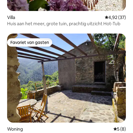
Villa
Gemiddelde be
4,92 (37)
Huis aan het meer, grote tuin, prachtig uitzicht Hot-Tub
Favoriet van gasten
Favoriet van gasten
Woning
Gemiddeld
5 (8)