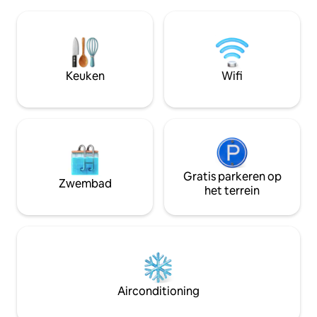
parasol • Volledig uitgeruste keuken –
afstand. Verken Nazaré, een
perfect voor een ko
schilderachtig vissersdorpje, bekend om
Comfortabele slaa
de grootste golven ter wereld, de
gasten • Zelf inchecken met flexibele
pittoreske havenstad Sao Martinho en
tijden • Rustige omgeving, maar toch
het middeleeuwse dorp Óbidos, allemaal
centraal – in de b
Keuken
Wifi
op slechts een paar minuten afstand.
supermarkten en l
bezienswaardigh
Gratis parkeren op
Zwembad
het terrein
Airconditioning