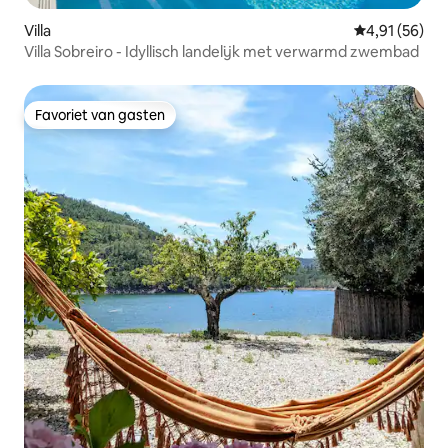
Villa
Gemiddelde be
4,91 (56)
Villa Sobreiro - Idyllisch landelijk met verwarmd zwembad
Favoriet van gasten
Favoriet van gasten