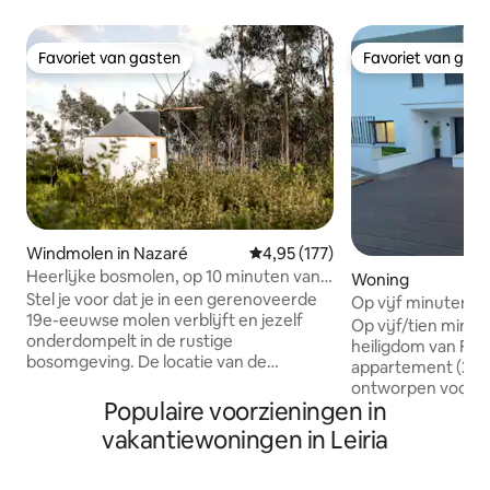
Favoriet van gasten
Favoriet van gas
Favoriet van gasten
Favoriet van gas
Windmolen in Nazaré
Gemiddelde beoordeling van 4,95
4,95 (177)
Heerlijke bosmolen, op 10 minuten van
Woning
het strand
Stel je voor dat je in een gerenoveerde
Op vijf minuten v
19e-eeuwse molen verblijft en jezelf
Fatima · Elegant 
Op vijf/tien minut
onderdompelt in de rustige
heiligdom van Fátima N
bosomgeving. De locatie van de
appartement (2025
windmolen ligt bovenop een beboste
ontworpen voor co
heuvel, waardoor je kunt genieten van
Populaire voorzieningen in
Belangrijkste kenmerken: • 
de aangrenzende paden en baden in de
– totale onafhankelijkheid •
vakantiewoningen in Leiria
natuur en ook enkele van de beste
en beveiligde par
stranden aan de zilveren kust kunt
Ruim terras met te
verkennen, op slechts een paar minuten