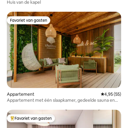
Huis van de kapel
Favoriet van gasten
Favoriet van gasten
Appartement
Gemiddelde be
4,95 (55)
Appartement met één slaapkamer, gedeelde sauna en
jacuzzi
Favoriet van gasten
Topfavoriet van gasten