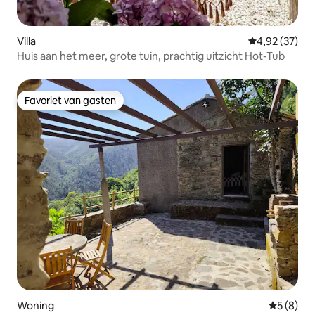
Villa
Gemiddelde be
4,92 (37)
Huis aan het meer, grote tuin, prachtig uitzicht Hot-Tub
Favoriet van gasten
Favoriet van gasten
Woning
Gemiddeld
5 (8)