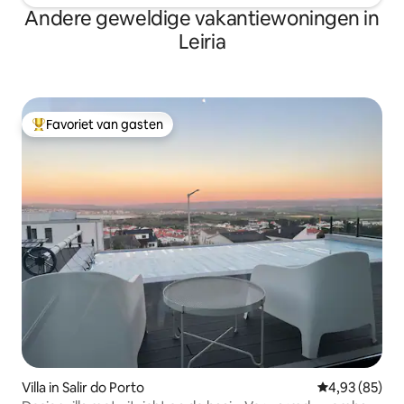
Andere geweldige vakantiewoningen in
Leiria
Favoriet van gasten
Topfavoriet van gasten
Villa in Salir do Porto
Gemiddelde be
4,93 (85)