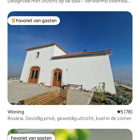
Designvilla met uitzicht op de baai – Verwarmd zwembad
en bubbelbad
Favoriet van gasten
Topfavoriet van gasten
Woning
Gemiddelde
5 (78)
Rosária. Gezellig privé, geweldig uitzicht, koel in de zomer
Favoriet van gasten