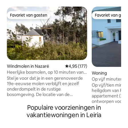
Favoriet van gasten
Favoriet van gas
Favoriet van gasten
Favoriet van gas
Windmolen in Nazaré
Gemiddelde beoordeling van 4,95
4,95 (177)
Heerlijke bosmolen, op 10 minuten van
Woning
het strand
Stel je voor dat je in een gerenoveerde
Op vijf minuten v
19e-eeuwse molen verblijft en jezelf
Fatima · Elegant 
Op vijf/tien minut
onderdompelt in de rustige
heiligdom van Fátima N
bosomgeving. De locatie van de
appartement (2025
windmolen ligt bovenop een beboste
ontworpen voor co
heuvel, waardoor je kunt genieten van
Populaire voorzieningen in
Belangrijkste kenmerken: • 
de aangrenzende paden en baden in de
– totale onafhankelijkheid •
vakantiewoningen in Leiria
natuur en ook enkele van de beste
en beveiligde par
stranden aan de zilveren kust kunt
Ruim terras met te
verkennen, op slechts een paar minuten