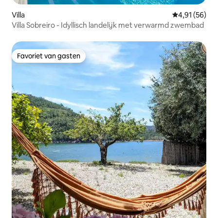
Villa
Gemiddelde be
4,91 (56)
Villa Sobreiro - Idyllisch landelijk met verwarmd zwembad
Favoriet van gasten
Favoriet van gasten