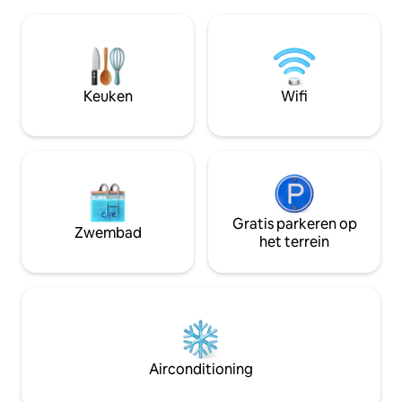
parasol • Volledig uitgeruste keuken –
afstand. Verken Nazaré, een
perfect voor een ko
schilderachtig vissersdorpje, bekend om
Comfortabele slaa
de grootste golven ter wereld, de
gasten • Zelf inchecken met flexibele
pittoreske havenstad Sao Martinho en
tijden • Rustige omgeving, maar toch
het middeleeuwse dorp Óbidos, allemaal
centraal – in de b
Keuken
Wifi
op slechts een paar minuten afstand.
supermarkten en l
bezienswaardigh
Gratis parkeren op
Zwembad
het terrein
Airconditioning