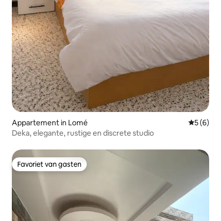
Appartement in Lomé
Gemiddeld
5 (6)
Deka, elegante, rustige en discrete studio
Favoriet van gasten
Favoriet van gasten