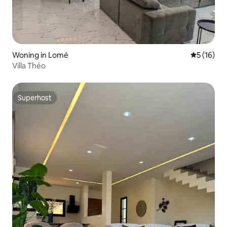
Woning in Lomé
Gemiddelde
5 (16)
Villa Théo
Superhost
Superhost