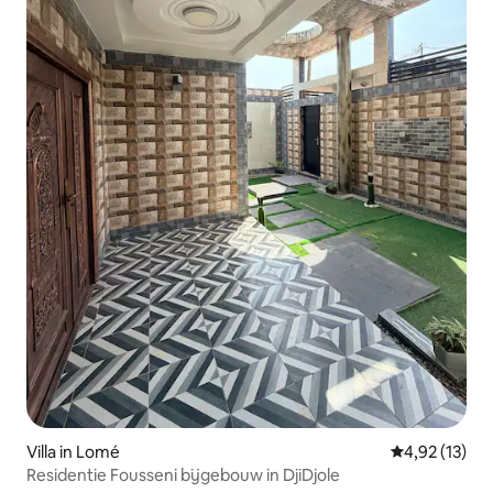
Villa in Lomé
Gemiddelde be
4,92 (13)
Residentie Fousseni bijgebouw in DjiDjole