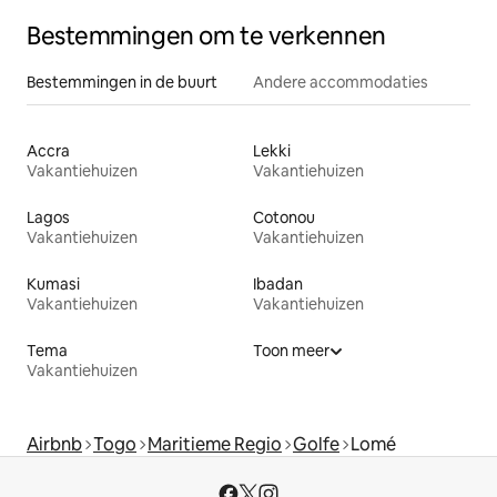
Bestemmingen om te verkennen
Bestemmingen in de buurt
Andere accommodaties
Accra
Lekki
Vakantiehuizen
Vakantiehuizen
Lagos
Cotonou
Vakantiehuizen
Vakantiehuizen
Kumasi
Ibadan
Vakantiehuizen
Vakantiehuizen
Tema
Toon meer
Vakantiehuizen
Airbnb
Togo
Maritieme Regio
Golfe
Lomé