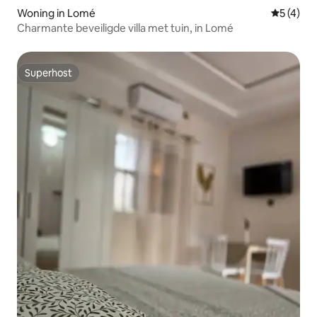
Woning in Lomé
Gemiddeld
5 (4)
Charmante beveiligde villa met tuin, in Lomé
Superhost
Superhost