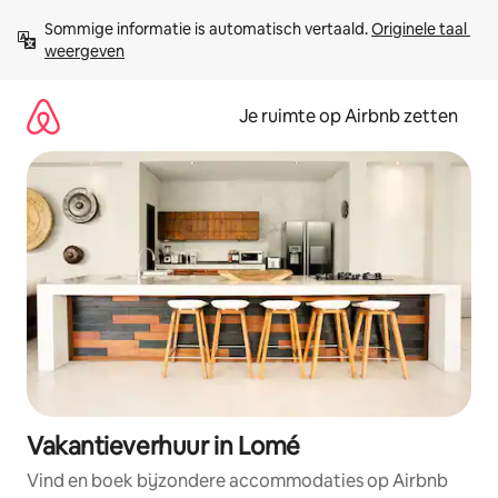
Ga
Sommige informatie is automatisch vertaald. 
Originele taal 
direct
weergeven
naar
inhoud
Je ruimte op Airbnb zetten
Vakantieverhuur in Lomé
Vind en boek bijzondere accommodaties op Airbnb