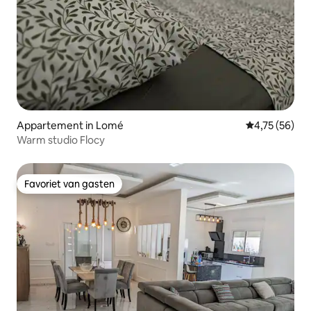
Appartement in Lomé
Gemiddelde be
4,75 (56)
Warm studio Flocy
Favoriet van gasten
Favoriet van gasten