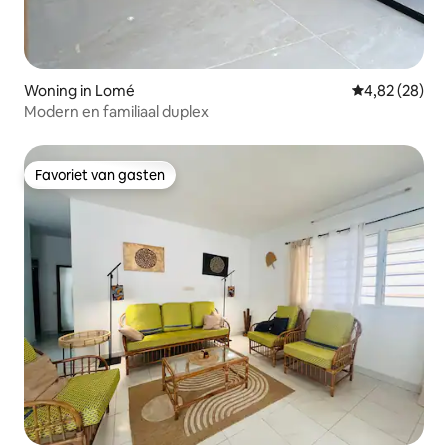
Woning in Lomé
Gemiddelde be
4,82 (28)
Modern en familiaal duplex
Favoriet van gasten
Favoriet van gasten