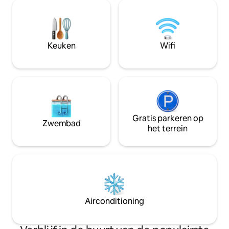
Beveiligde garage met elektronische
opening (afstandsbediening). ⚠️ NB:
Elektriciteit is de verantwoordelijkheid
van de huurder. Laat het me gewoon
weten als je twijfels hebt over je keuze;
Keuken
Wifi
we vinden wel een oplossing.
Gratis parkeren op
Zwembad
het terrein
Airconditioning