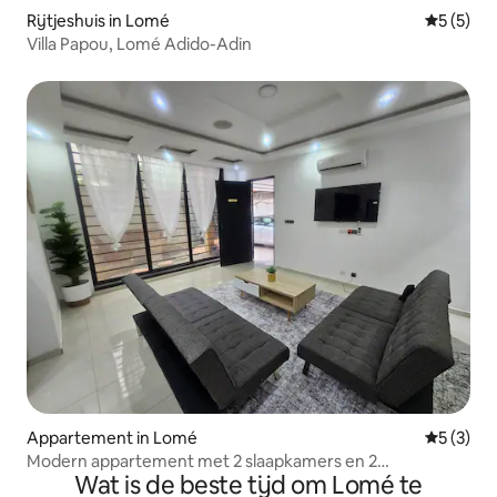
Rijtjeshuis in Lomé
Gemiddeld
5 (5)
Villa Papou, Lomé Adido-Adin
Appartement in Lomé
Gemiddeld
5 (3)
Modern appartement met 2 slaapkamers en 2
Wat is de beste tijd om Lomé te
badkamers, 2 minuten van de luchthaven