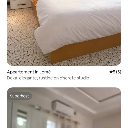
Appartement in Lomé
Gemiddeld
5 (5)
Deka, elegante, rustige en discrete studio
Superhost
Superhost