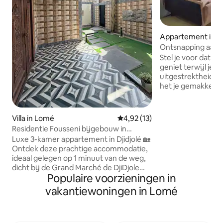
Appartement in 
Ontsnapping aan z
kalm, veilig
Stel je voor dat je
geniet terwijl je u
uitgestrektheid van 
het je gemakkelijk 
rustige en zorgvul
accommodatie, die
op de oceaan bied
Villa in Lomé
Gemiddelde beoordeling van 4,9
4,92 (13)
batterijen op te laden. Word
Residentie Fousseni bijgebouw in
met uitzicht op ze
DjiDjole
Luxe 3-kamer appartement in Djidjolé 🏡
omringende rust e
Ontdek deze prachtige accommodatie,
in een warme en 
ideaal gelegen op 1 minuut van de weg,
Deze ruimte is gel
dicht bij de Grand Marché de DjiDjole
omgeving en toch 
Populaire voorzieningen in
voor je aankopen. Sterke ✨ punten: Alle
voorzieningen, en
slaapkamers met airconditioning voor
vakantiewoningen in Lomé
een comfortabel, st
totaal comfort. Ruime woonkamer met
slaapbank inbegrepen. Mooie grote tuin
met bomen en goed geventileerd.