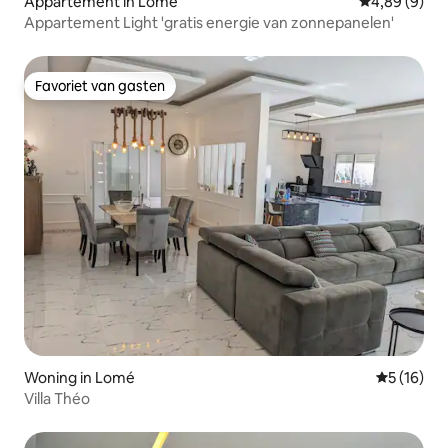
Appartement in Lomé
Gemiddelde b
4,89 (9)
Appartement Light 'gratis energie van zonnepanelen'
Favoriet van gasten
Favoriet van gasten
Woning in Lomé
Gemiddelde
5 (16)
Villa Théo