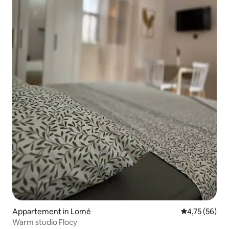
Appartement in Lomé
Gemiddelde be
4,75 (56)
Warm studio Flocy