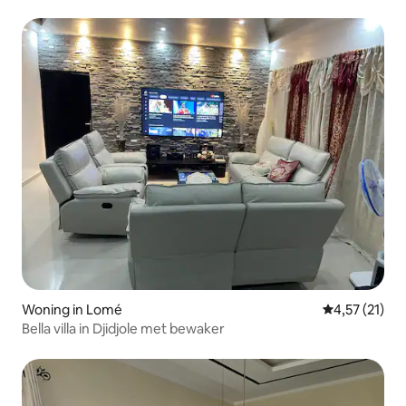
Woning in Lomé
Gemiddelde be
4,57 (21)
Bella villa in Djidjole met bewaker