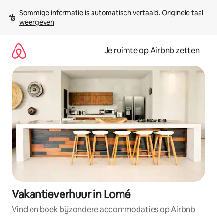
Ga
Sommige informatie is automatisch vertaald. 
Originele taal 
direct
weergeven
naar
inhoud
Je ruimte op Airbnb zetten
Vakantieverhuur in Lomé
Vind en boek bijzondere accommodaties op Airbnb