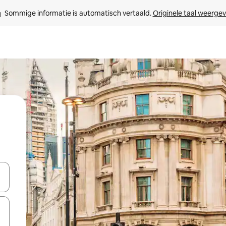
Sommige informatie is automatisch vertaald. 
Originele taal weerge
een keuze met je de pijltjestoetsen omhoog en omlaag, óf door te tik