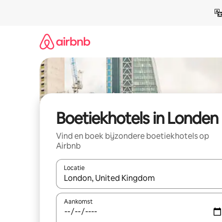
Ga
direct
naar
inhoud
Boetiekhotels in Londen
Vind en boek bijzondere boetiekhotels op
Airbnb
Locatie
Wanneer er suggesties beschikbaar zijn, maak je 
Aankomst