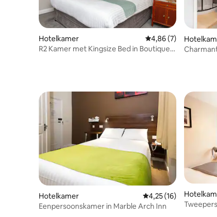
Hotelkamer
Gemiddelde beoordelin
4,86 (7)
Hotelkam
R2 Kamer met Kingsize Bed in Boutique
Charmant
Hotel bij The Captain Cook
Court
Hotelkam
Hotelkamer
Gemiddelde beoordelin
4,25 (16)
Tweepers
Eenpersoonskamer in Marble Arch Inn