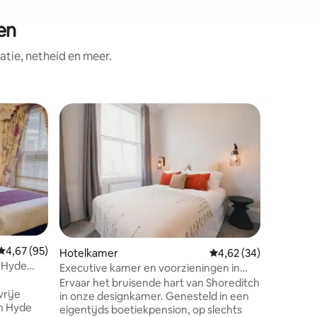
en
atie, netheid en meer.
Hotelka
Twee sla
slaapkam
Met onz
Hammer
slaapkame
Het appa
slaapkam
een twee
eenpers
eenperso
recensies
keuken is
Gemiddelde beoordeling van 4,67 uit 5, 95 recensies
4,67 (95)
Hotelkamer
Gemiddelde beoordelin
4,62 (34)
hebt voor
 Hyde
Executive kamer en voorzieningen in
woonkame
Shoreditch
Ervaar het bruisende hart van Shoreditch
comforta
rije
in onze designkamer. Genesteld in een
genieten m
an Hyde
eigentijds boetiekpension, op slechts
er rekeni