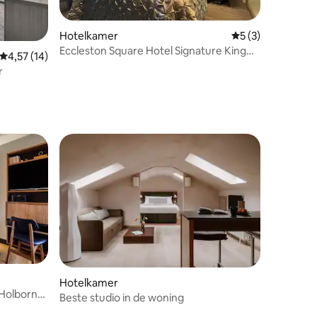
Hotelkamer
Gemiddelde beoord
5 (3)
Eccleston Square Hotel Signature King
Gemiddelde beoordeling van 4,57 uit 5, 14 recensies
4,57 (14)
ecensies
Room
r
Hotelkamer
 Holborn
Beste studio in de woning