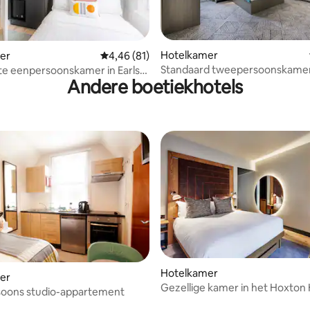
g van 4,86 uit 5, 7 recensies
Hotelkamer
er
Gemiddelde beoordeling van 4,46 uit 5, 81 r
4,46 (81)
Standaard tweepersoonskame
e eenpersoonskamer in Earls
Andere boetiekhotels
Hotelkamer
er
g van 4,25 uit 5, 16 recensies
Gezellige kamer in het Hoxton
oons studio-appartement
Hotel