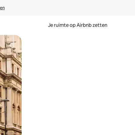
ven
Je ruimte op Airbnb zetten
ken of swipen.