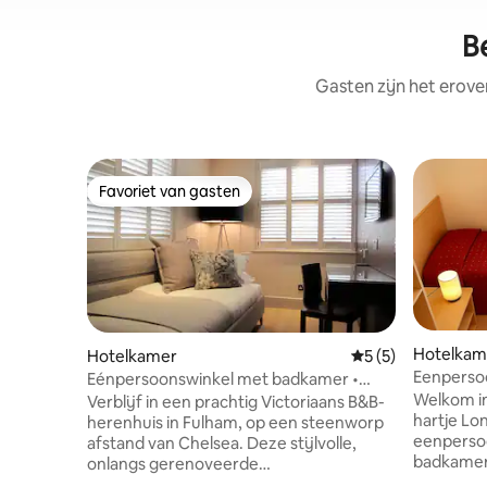
B
Gasten zijn het erove
Favoriet van gasten
Favoriet van gasten
Hotelkam
Hotelkamer
Gemiddelde beoord
5 (5)
Eenperso
Eénpersoonswinkel met badkamer •
Chelsea • 3 min. met de metro
Welkom in
Verblijf in een prachtig Victoriaans B&B-
hartje L
herenhuis in Fulham, op een steenworp
eenperso
afstand van Chelsea. Deze stijlvolle,
badkamer 
onlangs gerenoveerde
voor een 
tweepersoonskamer met eigen