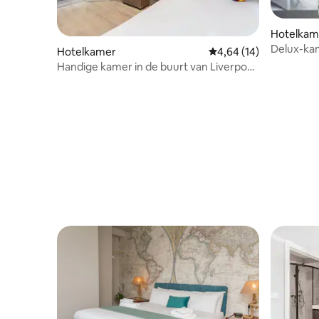
Hotelkam
Delux-kam
Hotelkamer
Gemiddelde beoordeling
4,64 (14)
Handige kamer in de buurt van Liverpool
Street Station