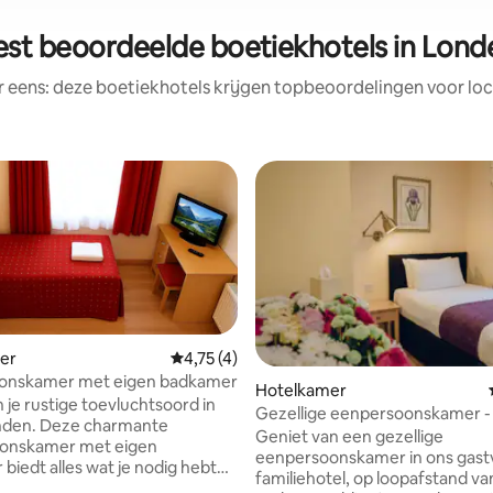
est beoordeelde boetiekhotels in Lond
r eens: deze boetiekhotels krijgen topbeoordelingen voor loc
er
Gemiddelde beoordeling van 4,75 uit 5, 4 
4,75 (4)
eling van 5 uit 5, 5 recensies
onskamer met eigen badkamer
Hotelkamer
 je rustige toevluchtsoord in
Gezellige eenpersoonskamer -
onden. Deze charmante
Park - Athena Hotel
Geniet van een gezellige
onskamer met eigen
eenpersoonskamer in ons gastv
biedt alles wat je nodig hebt
familiehotel, op loopafstand v
comfortabel verblijf, perfect