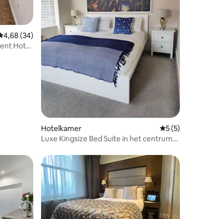
ecensies
Gemiddelde beoordeling van 4,68 uit 5, 34 recensies
4,68 (34)
ent Hotel
Hotelkamer
Gemiddelde beoord
5 (5)
Luxe Kingsize Bed Suite in het centrum
van Londen