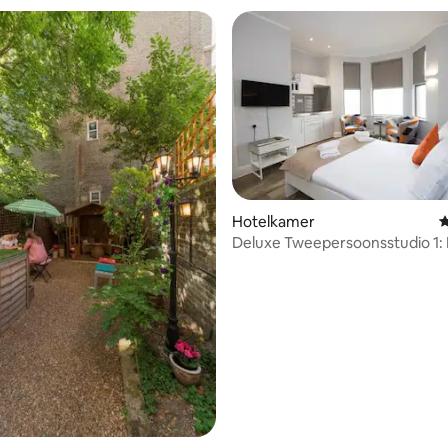
Hotelkamer
G
Deluxe Tweepersoonsstudio 1:
Avenue