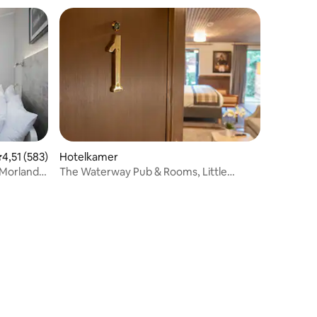
emiddelde beoordeling van 4,51 uit 5, 583 recensies
4,51 (583)
Hotelkamer
 Morland
The Waterway Pub & Rooms, Little
Venice