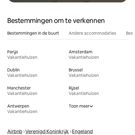
Bestemmingen om te verkennen
Bestemmingen in de buurt
Andere accommodaties
Best
Parijs
Amsterdam
Vakantiehuizen
Vakantiehuizen
Dublin
Brussel
Vakantiehuizen
Vakantiehuizen
Manchester
Rijsel
Vakantiehuizen
Vakantiehuizen
Antwerpen
Toon meer
Vakantiehuizen
Airbnb
Verenigd Koninkrijk
Engeland