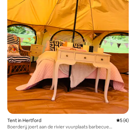
Tent in Hertford
Gemiddeld
5 (4)
Boerderij joert aan de rivier vuurplaats barbecue
activiteiten inc