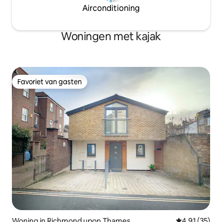
Airconditioning
Woningen met kajak
Favoriet van gasten
Favoriet van gasten
Woning in Richmond upon Thames
Gemiddelde be
4,91 (35)