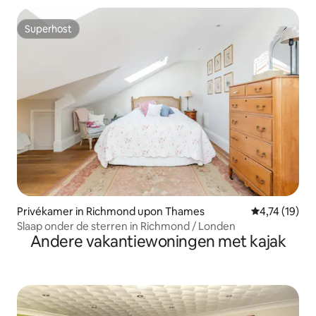
Superhost
Superhost
Privékamer in Richmond upon Thames
Gemiddelde be
4,74 (19)
Slaap onder de sterren in Richmond / Londen
Andere vakantiewoningen met kajak