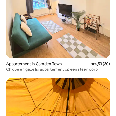
Appartement in Camden Town
Gemiddelde be
4,53 (30)
Chique en gezellig appartement op een steenworp
afstand van Camden Road St