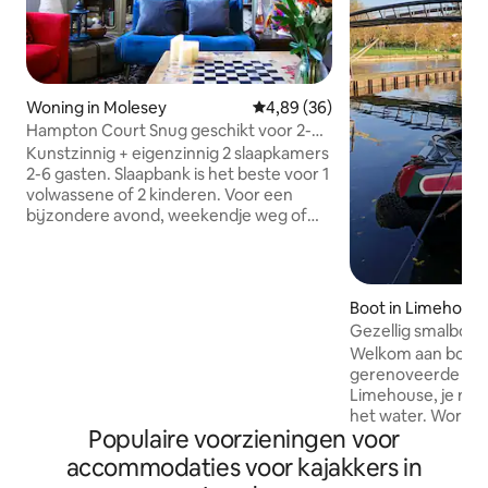
Woning in Molesey
Gemiddelde beoordeling van 4,8
4,89 (36)
Hampton Court Snug geschikt voor 2-6
lopen naar paleis+trein
Kunstzinnig + eigenzinnig 2 slaapkamers
2-6 gasten. Slaapbank is het beste voor 1
volwassene of 2 kinderen. Voor een
bijzondere avond, weekendje weg of
werken op afstand. (Totaal 12 gasten ter
plaatse - stuur ons een bericht) Keuken,
wasmachine/droger, EV-oplader, gratis
parkeren, kind- en hondvriendelijk. 25+
Boot in Limehous
restaurants. Antiek, kleding, kunst,
Gezellig smalbote
cadeau, bloemen en quiltwinkels. Loop
Londen
Welkom aan boord
naar Hampton Court Palace & Flower
gerenoveerde smal
Show, Thames rivierboten, Bushy Park's
Limehouse, je rust
Parkruns & Londen treinen. Bussen naar
het water. Word 
rugby en Richmond (thuisbasis van Ted
Populaire voorzieningen voor
rimpelingen, genie
Lasso en LondonAtelierByproducts -
dek en bereik he
accommodaties voor kajakkers in
geschenken en damesmode!
in een mum van tij