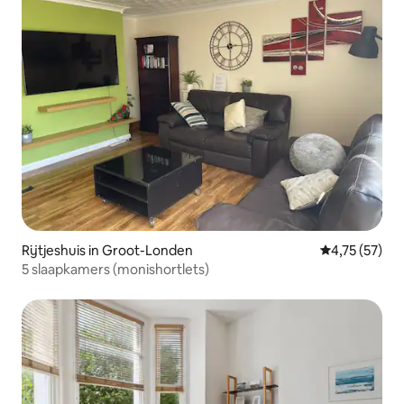
Rijtjeshuis in Groot-Londen
Gemiddelde be
4,75 (57)
5 slaapkamers (monishortlets)