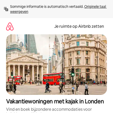
Ga
Sommige informatie is automatisch vertaald. 
Originele taal 
direct
weergeven
naar
inhoud
Je ruimte op Airbnb zetten
Vakantiewoningen met kajak in Londen
Vind en boek bijzondere accommodaties voor