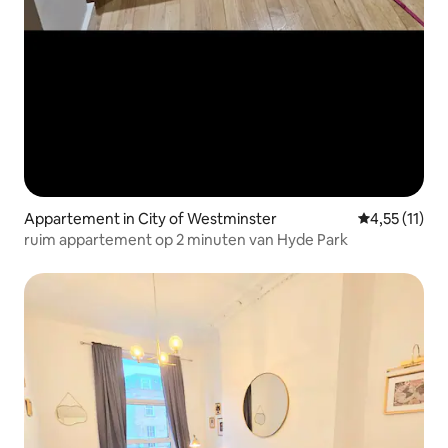
Appartement in City of Westminster
Gemiddelde b
4,55 (11)
ruim appartement op 2 minuten van Hyde Park