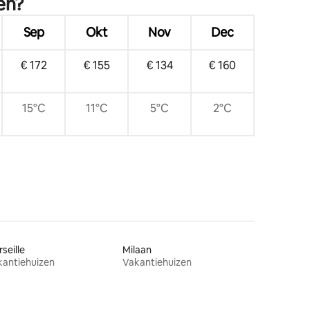
en?
Sep
Okt
Nov
Dec
€ 172
€ 155
€ 134
€ 160
15°C
11°C
5°C
2°C
seille
Milaan
kantiehuizen
Vakantiehuizen