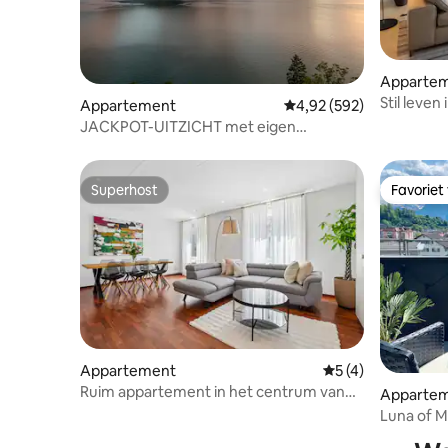
Apparte
Stil leven
Appartement
Gemiddelde beoordeling 
4,92 (592)
JACKPOT-UITZICHT met eigen
dakterras van 30 m2
Superhost
Favoriet
Superhost
Favoriet
Appartement
Gemiddelde beoord
5 (4)
Ruim appartement in het centrum van
Apparte
Luzern
Luna of M