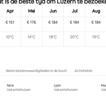
t is de beste tijd om Luzern te bezoek
Apr
Mei
Jun
Jul
Aug
€ 151
€ 176
€ 184
€ 184
€ 184
10°C
14°C
18°C
20°C
19°C
Beste bezienswaardigheden in de buurt
Activiteiten
Nice
Lyon
Mar
Vakantiehuizen
Vakantiehuizen
Va