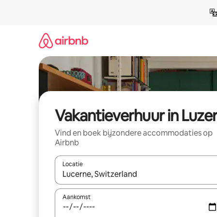
Ga
direct
naar
inhoud
Vakantieverhuur in Luze
Vind en boek bijzondere accommodaties op
Airbnb
Locatie
Wanneer er suggesties beschikbaar zijn, maak je 
Aankomst