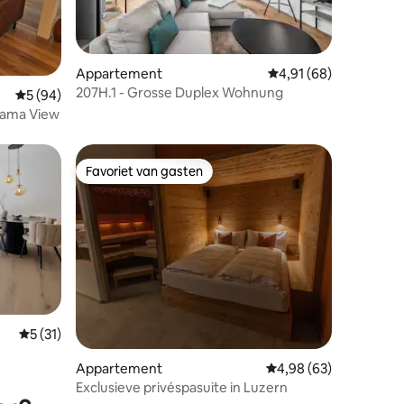
ecensies
Appartement
Gemiddelde beoordelin
4,91 (68)
207H.1 - Grosse Duplex Wohnung
Gemiddelde beoordeling van 5 uit 5, 94 recensies
5 (94)
orama View
Favoriet van gasten
Favoriet van gasten
Gemiddelde beoordeling van 5 uit 5, 31 recensies
5 (31)
ecensies
Appartement
Gemiddelde beoordelin
4,98 (63)
Exclusieve privéspasuite in Luzern