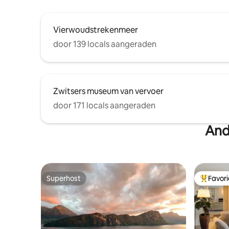
Vierwoudstrekenmeer
door 139 locals aangeraden
Zwitsers museum van vervoer
door 171 locals aangeraden
And
Superhost
Favor
Superhost
Topfavor