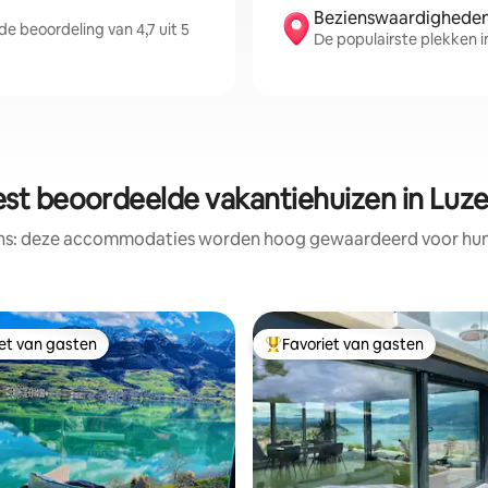
Bezienswaardigheden 
 beoordeling van 4,7 uit 5
De populairste plekken i
st beoordeelde vakantiehuizen in Luz
ens: deze accommodaties worden hoog gewaardeerd voor hun l
iet van gasten
Favoriet van gasten
iet van gasten
Topfavoriet van gasten