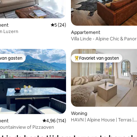
ment
Gemiddelde beoordeling van 5 uit 5, 24 r
5 (24)
 in Luzern
van 4,92 uit 5, 592 recensies
Appartement
Villa Linde - Alpine Chic & Pan
 van gasten
Favoriet van gasten
 van gasten
Topfavoriet van gasten
eling van 5 uit 5, 4 recensies
Woning
HAVN | Alpine House | Terras |
ment
Gemiddelde beoordeling van 4,96 uit 5, 114 r
4,96 (114)
Andermatt | Park
ountainview of Pizzaoven