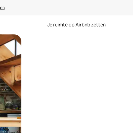
ven
Je ruimte op Airbnb zetten
ken of swipen.