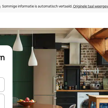
Sommige informatie is automatisch vertaald. 
Originele taal weerge
rn
een keuze met je de pijltjestoetsen omhoog en omlaag, óf door te tik