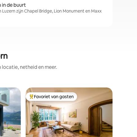
in de buurt
n Luzern zijn Chapel Bridge, Lion Monument en Maxx
ern
ocatie, netheid en meer.
Gastenve
Favoriet van gasten
Favor
Topfavoriet van gasten
Topfavo
Je verblij
Het centr
minuten l
2 persone
oppervlak
voorzien 