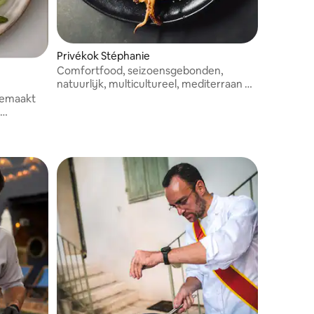
Privékok Stéphanie
Comfortfood, seizoensgebonden,
natuurlijk, multicultureel, mediterraan en
fire cooking en BBQ.
 gemaakt