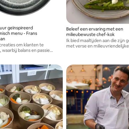
uur geïnspireerd
Beleef een ervaring met een
isch menu - Frans
milieubewuste chef-kok
aan
Ik bied maaltijden aan die zijn
 creaties om klanten te
met verse en milieuvriendelijke
, waarbij balans en passie
producten.
ecombineerd.