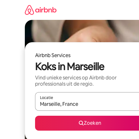
Ga
direct
naar
inhoud
Airbnb Services
Koks in Marseille
Vind unieke services op Airbnb door
professionals uit de regio.
Locatie
Wanneer er suggesties beschikbaar zijn, maak je 
Zoeken