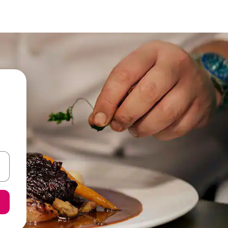
een keuze met je de pijltjestoetsen omhoog en omlaag, óf door te tik