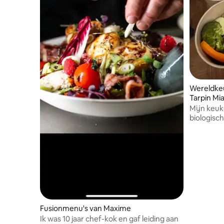
Wereldkeu
Tarpin Mi
Mijn keuke
biologisch,
vegetaris
smaken ui
combineer
verwenne
Fusionmenu's van Maxime
Ik was 10 jaar chef-kok en gaf leiding aan