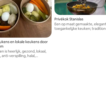
Privékok Stanislas
Een op maat gemaakte, elegan
toegankelijke keuken; tradition
creatieve technieken.
kens en lokale keukens door
am
n is heerlijk, gezond, lokaal,
 anti-verspilling, halal,
ch en wereldwijd, waarbij ik
t Afrika, Azië en de streek
 om uw smaakpapillen te
n!