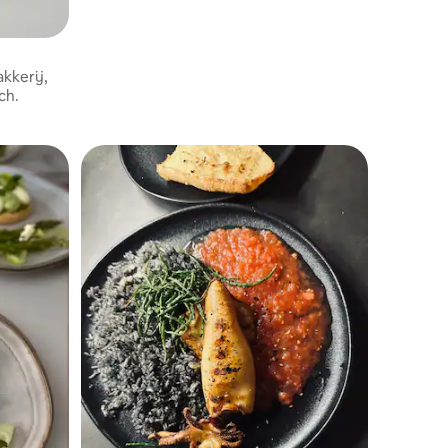
kkerij,
ch.