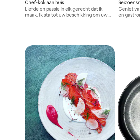
Chef-kok aan huis
Seizoens
Liefde en passie in elk gerecht dat ik
Geniet va
maak. Ik sta tot uw beschikking om uw
en gastr
smaakpapillen en uw hart tevreden te
Camille.
stellen.