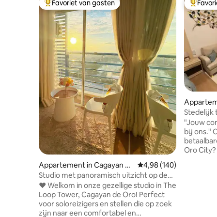
Favoriet van gasten
Favor
Topfavoriet van gasten
Topfavor
Appartem
Stedelijk
Loop - te
"Jouw comfor
bij ons." Op zoek naar een handige en
betaalba
Oro City?
verdiepin
Appartement in Cagayan de
Gemiddelde beoordeling 
4,98 (140)
Loop Towe
Oro
Studio met panoramisch uitzicht op de
hart van d
zonsondergang @ Loop Tower | 18e
❤️ Welkom in onze gezellige studio in The
belangrij
verdieping
Loop Tower, Cagayan de Oro! Perfect
etablissementen. 📍 L
voor soloreizigers en stellen die op zoek
Oro City 
zijn naar een comfortabel en
appartem