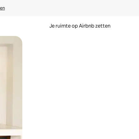
ven
Je ruimte op Airbnb zetten
ken of swipen.