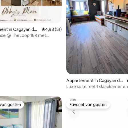
ent in Cagayan de
Gemiddelde beoordeling van 4,98 uit 5, 51 r
4,98 (51)
 van 4,95 uit 5, 74 recensies
lace @ TheLoop 1BR met
ouTube+wifi
Appartement in Cagayan de
Oro
Luxe suite met 1 slaapkamer en 
unit 1601
 van gasten
Favoriet van gasten
 van gasten
Favoriet van gasten