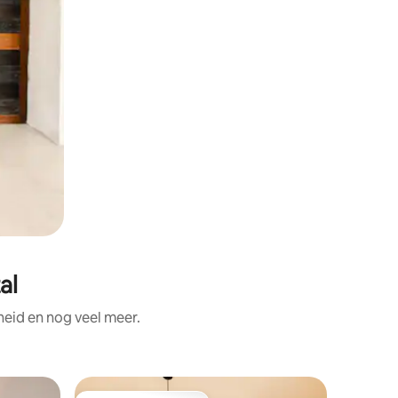
al
heid en nog veel meer.
Appartem