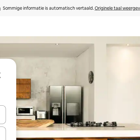
Sommige informatie is automatisch vertaald. 
Originele taal weerge
een keuze met je de pijltjestoetsen omhoog en omlaag, óf door te tik