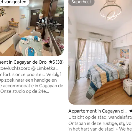
iet van gasten
Superhost
iet van gasten
Superhost
ent in Cagayan de Oro
Gemiddelde beoordeling van 5 uit 5, 38 r
5 (38)
 toevluchtsoord @ Limketkai
genover Atrium 24F
t is onze prioriteit. Verblijf
re accommodatie in Cagayan de
 Onze studio op de 24e
g met uitzicht op de stad in The
van 4,98 uit 5, 140 recensies
rs Limketkai is gelegen in het
e stad, dicht bij de
Appartement in Cagayan de
G
kste winkelcentra en
Oro
Uitzicht op de stad, wandelafs
ocatie: Cagayan de
winkelcentra, 2-in-1 wassen en
Ontspan in deze rustige, stijlvo
️ Dichtstbijzijnde
geen gastkosten
in het hart van de stad. + We 
ent bij winkelcentrum