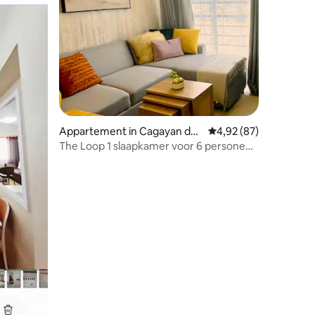
recensies
Appartement in Cagayan de
Gemiddelde beoordelin
4,92 (87)
Oro
The Loop 1 slaapkamer voor 6 personen,
in de buurt van Limketkai winkelcentrum