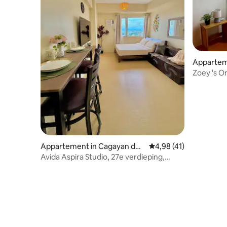
Appartem
Oro
Zoey 's O
Appartement in Cagayan de
Gemiddelde beoordelin
4,98 (41)
Oro
Avida Aspira Studio, 27e verdieping,
zwembad en fitnessruimte