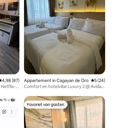
ecensies
Gemiddelde beoordeling van 4,98 uit 5, 87 recensies
4,98 (87)
Appartement in Cagayan de Oro
Gemiddelde beoorde
5 (24)
Netflix-
Comfort en hotelvibe Luxury 2 @ Avida
Aspira, CDO
Favoriet van gasten
Favoriet van gasten