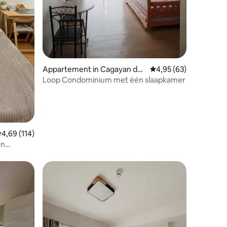
Appartement in Cagayan de
Gemiddelde beoordelin
4,95 (63)
recensies
Oro
Loop Condominium met één slaapkamer
emiddelde beoordeling van 4,69 uit 5, 114 recensies
4,69 (114)
en
er