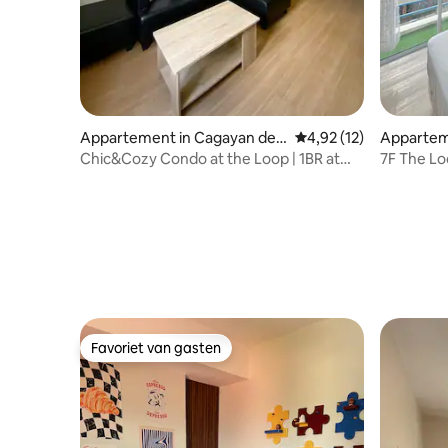
Appartement in Cagayan de
Gemiddelde beoordelin
4,92 (12)
Appartem
Oro
Oro
Chic&Cozy Condo at the Loop | 1BR at
7F The Lo
City Views
Favoriet van gasten
Favoriet van gasten