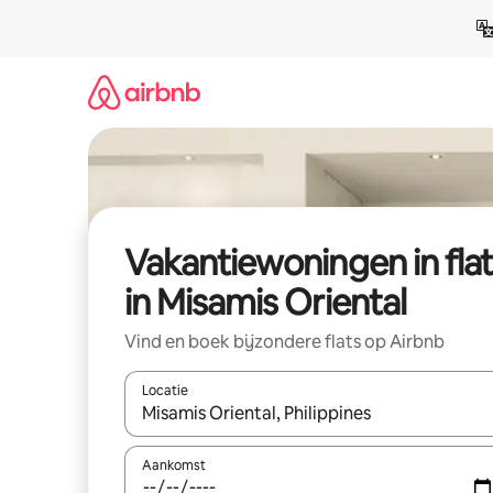
Ga
direct
naar
inhoud
Vakantiewoningen in flat
in Misamis Oriental
Vind en boek bijzondere flats op Airbnb
Locatie
Wanneer er suggesties beschikbaar zijn, maak je 
Aankomst