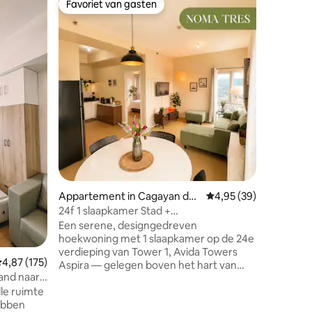
Favoriet van gasten
Favor
Favoriet van gasten
Topfavo
Favoriet 
SK, zwem
Favoriet 
op zee
Myth Caf
cafésuite me
een hote
luxe bed
verduisterin
Pantry me
Honest Shop-snack
bureau, 
ecensies
fitnessruimte
naar SM 
"Zou 6 st
Recente gast ⭐ Waa
Appartement in Cagayan de
Gemiddelde beoordelin
4,95 (39)
comfort 
Oro
24f 1 slaapkamer Stad +
samenkom
zeezicht|AvidaTowers NOMA CDO 3
Een serene, designgedreven
hoekwoning met 1 slaapkamer op de 24e
verdieping van Tower 1, Avida Towers
emiddelde beoordeling van 4,87 uit 5, 175 recensies
4,87 (175)
Aspira — gelegen boven het hart van
tand naar
Cagayan de Oro City. De ruimte is
 drogen,
lle ruimte
geworteld in modern design en
hebben
benadrukt warme sfeerverlichting,