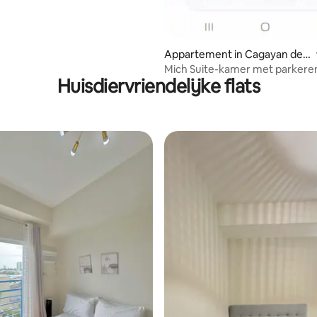
Appartement in Cagayan de
Oro
Mich Suite-kamer met parkere
Huisdiervriendelijke flats
onbeperkt wifi + Netflix