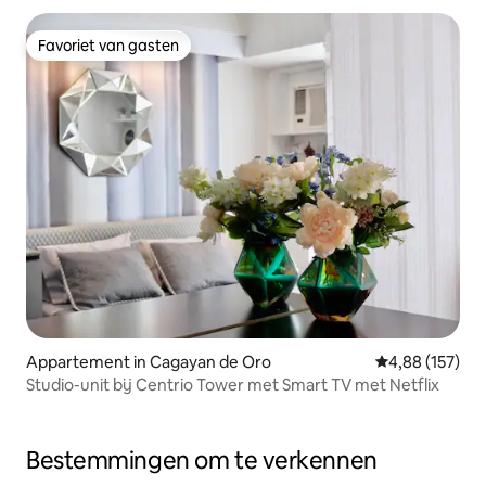
Favoriet van gasten
Favoriet van gasten
Appartement in Cagayan de Oro
Gemiddelde beo
4,88 (157)
Studio-unit bij Centrio Tower met Smart TV met Netflix
Bestemmingen om te verkennen