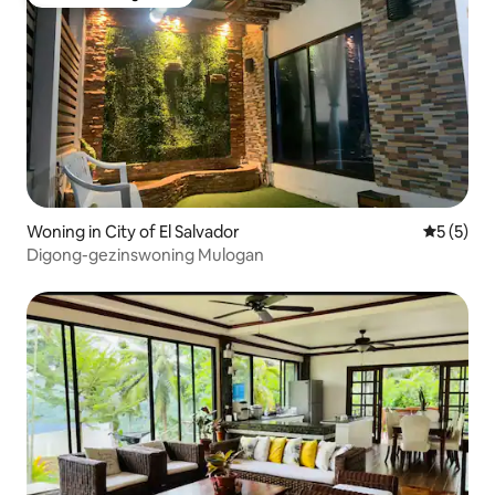
Favoriet van gasten
Woning in City of El Salvador
Gemiddeld
5 (5)
Digong-gezinswoning Mulogan