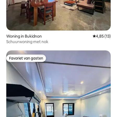
Woning in Bukidnon
Gemiddelde be
4,85 (13)
Schuurwoning met nok
Favoriet van gasten
Favoriet van gasten