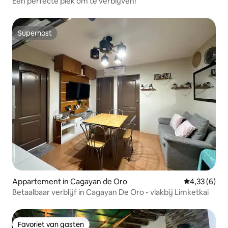
Een perfecte plek om te verblijven!
Superhost
Superhost
Appartement in Cagayan de Oro
Gemiddelde b
4,33 (6)
Betaalbaar verblijf in Cagayan De Oro - vlakbij Limketkai
Favoriet van gasten