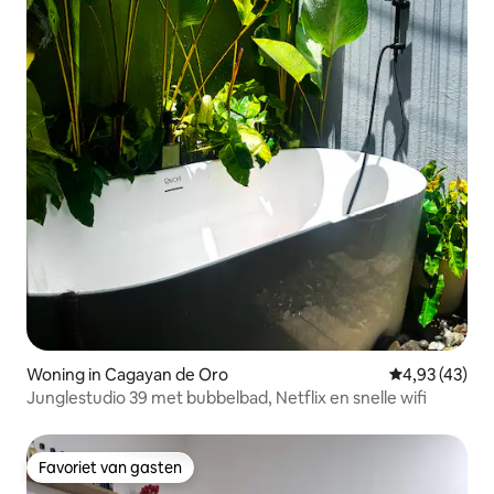
Woning in Cagayan de Oro
Gemiddelde be
4,93 (43)
Junglestudio 39 met bubbelbad, Netflix en snelle wifi
Favoriet van gasten
Favoriet van gasten