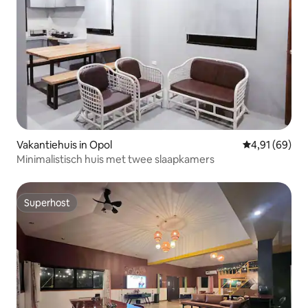
Vakantiehuis in Opol
Gemiddelde be
4,91 (69)
Minimalistisch huis met twee slaapkamers
Superhost
Superhost