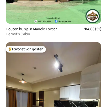
Houten huisje in Manolo Fortich
Gemiddelde be
4,63 (32)
Hermit's Cabin
Favoriet van gasten
Topfavoriet van gasten