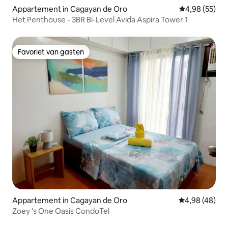
Appartement in Cagayan de Oro
Gemiddelde be
4,98 (55)
Het Penthouse - 3BR Bi-Level Avida Aspira Tower 1
Favoriet van gasten
Favoriet van gasten
Appartement in Cagayan de Oro
Gemiddelde be
4,98 (48)
Zoey 's One Oasis CondoTel