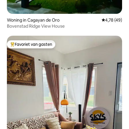
Woning in Cagayan de Oro
Gemiddelde be
4,78 (49)
Bovenstad Ridge View House
Favoriet van gasten
Topfavoriet van gasten