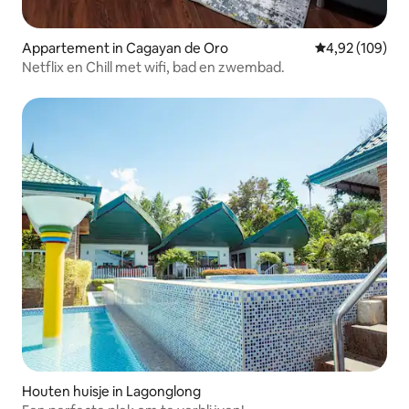
Appartement in Cagayan de Oro
Gemiddelde beo
4,92 (109)
Netflix en Chill met wifi, bad en zwembad.
Houten huisje in Lagonglong