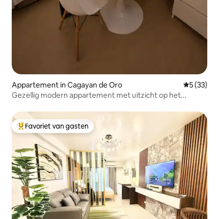
Appartement in Cagayan de Oro
Gemiddelde
5 (33)
Gezellig modern appartement met uitzicht op het
zwembad|Avida CDO•Vinyce Studio
Favoriet van gasten
Topfavoriet van gasten