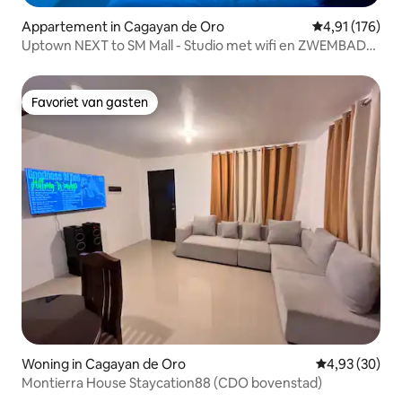
Appartement in Cagayan de Oro
Gemiddelde beo
4,91 (176)
Uptown NEXT to SM Mall - Studio met wifi en ZWEMBAD
#2
Favoriet van gasten
Favoriet van gasten
Woning in Cagayan de Oro
Gemiddelde be
4,93 (30)
Montierra House Staycation88 (CDO bovenstad)