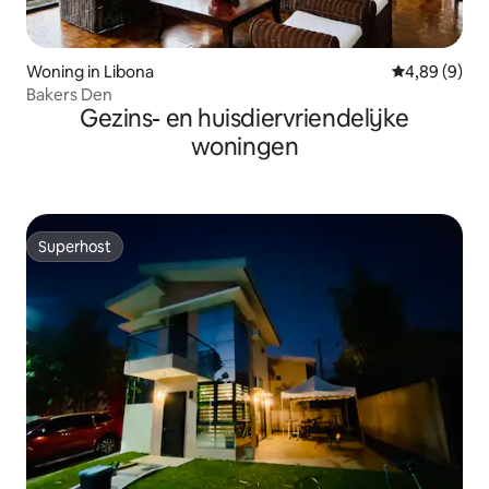
Woning in Libona
Gemiddelde b
4,89 (9)
Bakers Den
Gezins- en huisdiervriendelijke
woningen
Superhost
Superhost