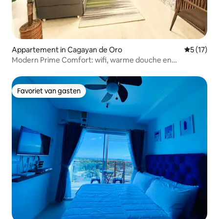
Appartement in Cagayan de Oro
Gemiddelde
5 (17)
Modern Prime Comfort: wifi, warme douche en
parkeergelegenheid
Favoriet van gasten
Favoriet van gasten